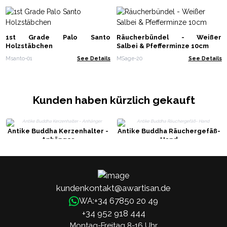
1st Grade Palo Santo
Räucherbündel - Weißer
Holzstäbchen
Salbei & Pfefferminze 10cm
Msanto-01
See Details
MSage-20
See Details
Kunden haben kürzlich gekauft
Antike Buddha Kerzenhalter -
Antike Buddha Räuchergefäß-
Anhänger
Hand
kundenkontakt@awartisan.de
+34 67850 20 49
WA:
+34 952 918 444
Montag-Freitag 8-16 Uhr