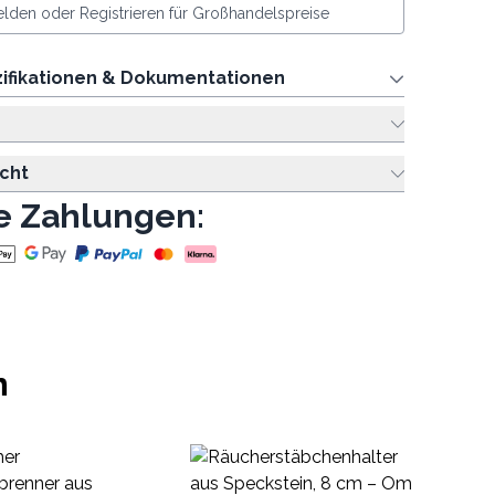
lden oder Registrieren für Großhandelspreise
ifikationen & Dokumentationen
cht
e Zahlungen:
n
Ti
au