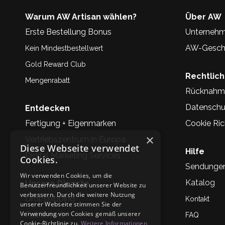
Warum AW Artisan wählen?
Über AW
Erste Bestellung Bonus
Unternehm
AW-Geschi
Kein Mindestbestellwert
Gold Reward Club
Rechtlic
Mengenrabatt
Rücknahm
Datenschu
Entdecken
Fertigung + Eigenmarken
Cookie Rich
×
Vertriebszentrum in Europa
Diese Webseite verwendet
Hilfe
Digital Marketing Services
Cookies.
Sendunge
Wir verwenden Cookies, um die
Katalog
Unsere Dienste
Benutzerfreundlichkeit unserer Website zu
verbessern. Durch die weitere Nutzung
Dropshipping
Kontakt
unserer Webseite stimmen Sie der
Verwendung von Cookies gemäß unserer
Fullfilment
FAQ
Cookie-Richtlinie zu.
Weitere Informationen