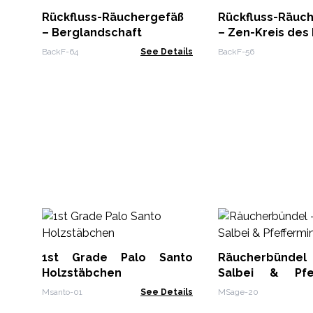
Rückfluss-Räuchergefäß
Rückfluss-Räuc
– Berglandschaft
– Zen-Kreis des
BackF-64
See Details
BackF-56
1st Grade Palo Santo
Räucherbündel
Holzstäbchen
Salbei & Pfef
10cm
Msanto-01
See Details
MSage-20