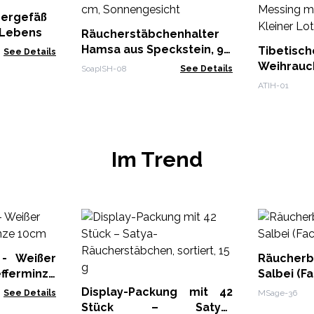
hergefäß
 Lebens
Räucherstäbchenhalter
Hamsa aus Speckstein, 9 x
Tibetisch
See Details
6 cm, Sonnengesicht
Weihrau
SoapISH-08
See Details
Messing 
ATIH-01
Kleiner L
Im Trend
 - Weißer
Räucherb
ferminze
Salbei (F
Display-Packung mit 42
See Details
MSage-36
Stück – Satya-