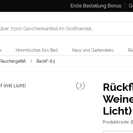
Erste Bestellung Bonus
G
e
Himmlisches fürs Bad
Haus und Gartendeko
Rä
Räuchergefäß
BackF-63
Rückf
Weine
Licht)
Produktcode: 