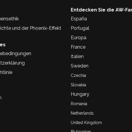
Entdecken Sie die AW-Fa
ensethik
España
chte und der Phoenix-Effekt
Portugal
Europa
hes
France
ebedingungen
Italien
tzerklärung
Sweden
tlinie
Czechia
Slovakia
Hungary
n
Romania
Netherlands
United Kingdom
Bulgarien