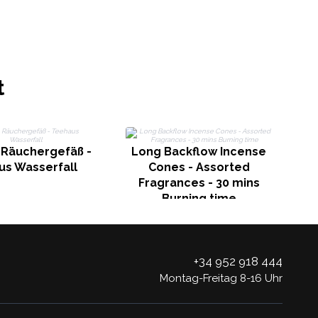
t
B
 Räuchergefäß -
Long Backflow Incense
us Wasserfall
Cones - Assorted
Fragrances - 30 mins
Burning time
+34 952 918 444
Montag-Freitag 8-16 Uhr