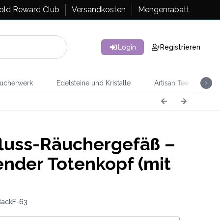
old Reward Club
Versandkosten
Mengenrabatt
Login
Registrieren
ucherwerk
Edelsteine und Kristalle
Artisan Tee
Ra
luss-Räuchergefäß –
nder Totenkopf (mit
BackF-63