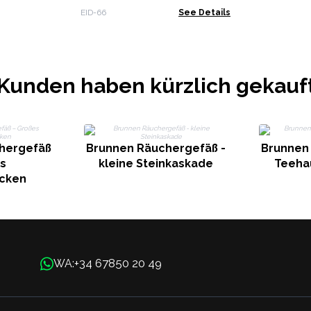
Räucherstäbchen,
EID-66
See Details
sortiert, 15 g
Kunden haben kürzlich gekauf
hergefäß
Brunnen Räuchergefäß -
Brunnen
s
kleine Steinkaskade
Teeha
cken
+34 67850 20 49
WA: