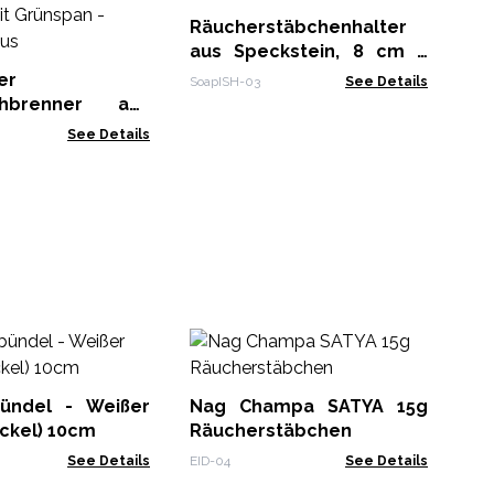
zu
Räucherstäbchenhalter
ATI
aus Speckstein, 8 cm –
Om
er
SoapISH-03
See Details
chbrenner aus
mit Grünspan -
See Details
otus
Na
Rä
Di
ündel - Weißer
Nag Champa SATYA 15g
NMM
(09
ackel) 10cm
Räucherstäbchen
See Details
EID-04
See Details