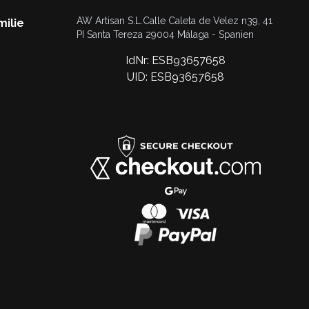
AW Artisan S.L.Calle Caleta de Velez n39, 41
milie
PI Santa Tereza 29004 Málaga - Spanien
IdNr: ESB93657658
UID: ESB93657658