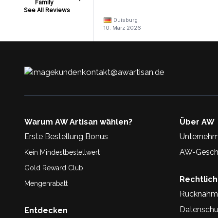
Family
See All Reviews
Duisburg
10. März 2026
kundenkontakt@awartisan.de
Warum AW Artisan wählen?
Über AW
Erste Bestellung Bonus
Unternehm
AW-Geschi
Kein Mindestbestellwert
Gold Reward Club
Rechtlic
Mengenrabatt
Rücknahm
Datenschu
Entdecken