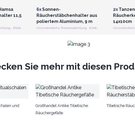
 Hamsa
6x
Sonnen-
2x
Tanzen
alter 11,5
Räucherstäbchenhalter aus
Räucherke
poliertem Aluminium, 9 m
14x10cm
Unverbindliche Preisempfehlung : €6.00/Stück
Unverbindliche Preisempfehlung : €7.00/Stück
cken Sie mehr mit diesen Pro
chalen und
Großhandel Antike Tibetische
Tibetische Räu
Räuchergefäße