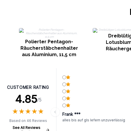
Dreiblüti
Polierter Pentagon-
Lotusblu
Räucherstäbchenhalter
Räucherg
aus Aluminium, 11,5 cm
CUSTOMER RATING
4.85
/5
★
★
★
★
★
★
★
★
★
★
Frank ***
alles bis auf gls lefern unzuverlässig
Based on 46 Reviews
See All Reviews