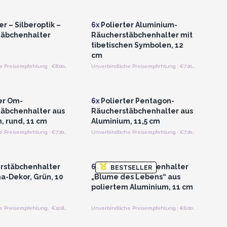
roßhandelspreise
für Großhandelspreise
er – Silberoptik –
6x
Polierter Aluminium-
täbchenhalter
Räucherstäbchenhalter mit
tibetischen Symbolen, 12
cm
Unverbindliche Preisempfehlung : €8.00/Stück
Unverbindliche Preisempfehlung : €7.20/Stück
n oder Registrieren
Anmelden oder Registrieren
roßhandelspreise
für Großhandelspreise
er Om-
6x
Polierter Pentagon-
äbchenhalter aus
Räucherstäbchenhalter aus
, rund, 11 cm
Aluminium, 11,5 cm
Unverbindliche Preisempfehlung : €7.20/Stück
Unverbindliche Preisempfehlung : €7.20/Stück
n oder Registrieren
Anmelden oder Registrieren
roßhandelspreise
für Großhandelspreise
rstäbchenhalter
6x
Räucherstäbchenhalter
BESTSELLER
a-Dekor, Grün, 10
„Blume des Lebens“ aus
poliertem Aluminium, 11 cm
Unverbindliche Preisempfehlung : €10.80/Stück
Unverbindliche Preisempfehlung : €6.00/Stück
n oder Registrieren
roßhandelspreise