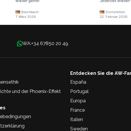
wieder gerne!
Jederzeit wieder!
Brachbach
Dornstetten
7. März 2026
22. Februar 2026
+34 67850 20 49
WA:
Entdecken Sie die AW-Fa
ensethik
España
chte und der Phoenix-Effekt
Portugal
Europa
hes
France
ebedingungen
Italien
tzerklärung
Sweden