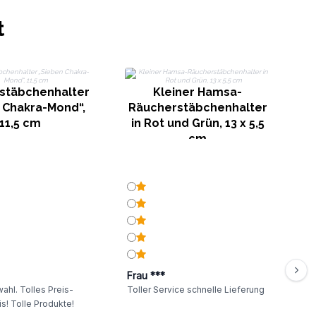
t
R
stäbchenhalter
Kleiner Hamsa-
 Chakra-Mond“,
Räucherstäbchenhalter
11,5 cm
in Rot und Grün, 13 x 5,5
cm
Frau ***
ahl. Tolles Preis-
Toller Service schnelle Lieferung
s! Tolle Produkte!