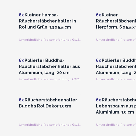
für Großhandelspreise
für Großhandels
6x
Kleiner Hamsa-
6x
Kleiner
Räucherstäbchenhalter in
Räucherstäbchenh
Rot und Grün, 13 x 5,5 cm
Herzform, 6 x 5,5 x
Unverbindliche Preisempfehlung : €10.80/Stück
Anmelden oder Registrieren
Anmelden oder Regi
für Großhandelspreise
für Großhandels
6x
Polierter Buddha-
6x
Polierter Budd
Räucherstäbchenhalter aus
Räucherstäbchenh
Aluminium, lang, 20 cm
Aluminium, lang, 
Unverbindliche Preisempfehlung : €7.20/Stück
Anmelden oder Registrieren
Anmelden oder Regi
für Großhandelspreise
für Großhandels
6x
Räucherstäbchenhalter
6x
Räucherstäbch
Buddha Rot Dekor 10cm
Lebensbaum aus 
Aluminium, 10 cm
Unverbindliche Preisempfehlung : €10.80/Stück
Anmelden oder Registrieren
Anmelden oder Regi
für Großhandelspreise
für Großhandels