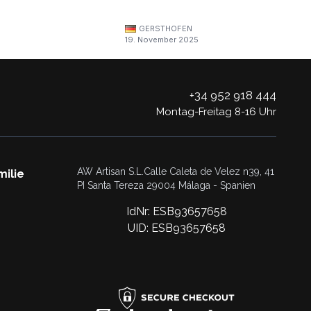
GERSTHOFEN
19. November 2025
+34 952 918 444
Montag-Freitag 8-16 Uhr
AW Artisan S.L.Calle Caleta de Velez n39, 41
milie
PI Santa Tereza 29004 Málaga - Spanien
IdNr: ESB93657658
UID: ESB93657658