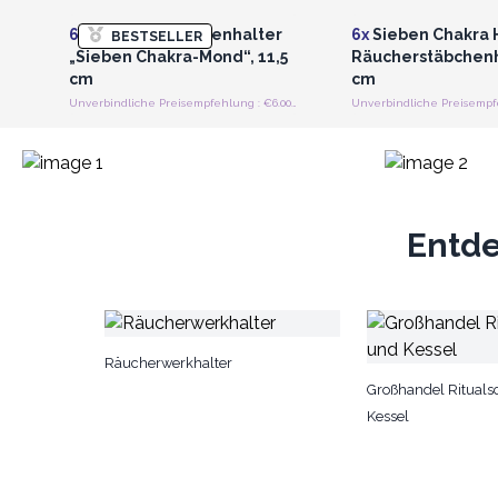
6x
Räucherstäbchenhalter
6x
Sieben Chakra
BESTSELLER
„Sieben Chakra-Mond“, 11,5
Räucherstäbchenh
cm
cm
Unverbindliche Preisempfehlung : €6.00/Stück
Entde
Räucherwerkhalter
Großhandel Rituals
Kessel