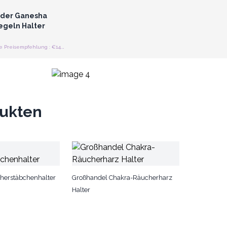
der Ganesha
geln Halter
Unverbindliche Preisempfehlung : €14.40/Stück
dukten
cherstäbchenhalter
Großhandel Chakra-Räucherharz
Halter