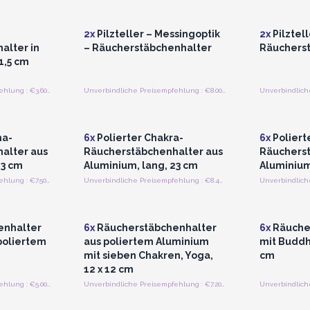
preise
für Großhandelspreise
für G
2x
Pilzteller – Messingoptik
2x
Pilztell
alter in
– Räucherstäbchenhalter
Räuchers
 1,5 cm
Unverbindliche Preisempfehlung : €3.60/Stück
Unverbindliche Preisempfehlung : €8.00/Stück
strieren
Anmelden oder Registrieren
Anmelde
preise
für Großhandelspreise
für G
ha-
6x
Polierter Chakra-
6x
Poliert
alter aus
Räucherstäbchenhalter aus
Räucherst
23 cm
Aluminium, lang, 23 cm
Aluminium
Unverbindliche Preisempfehlung : €7.50/Stück
Unverbindliche Preisempfehlung : €8.40/Stück
strieren
Anmelden oder Registrieren
Anmelde
preise
für Großhandelspreise
für G
enhalter
6x
Räucherstäbchenhalter
6x
Räuche
poliertem
aus poliertem Aluminium
mit Buddh
mit sieben Chakren, Yoga,
cm
12 x 12 cm
Unverbindliche Preisempfehlung : €5.00/Stück
Unverbindliche Preisempfehlung : €7.20/Stück
strieren
Anmelden oder Registrieren
Anmelde
preise
für Großhandelspreise
für G