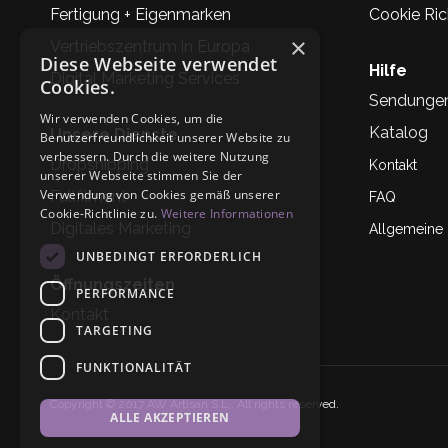
Fertigung + Eigenmarken
Cookie Rich
×
Vertriebszentrum in Europa
Diese Webseite verwendet
Hilfe
Digital Marketing Services
Cookies.
Sendunge
Wir verwenden Cookies, um die
Katalog
Unsere Dienste
Benutzerfreundlichkeit unserer Website zu
verbessern. Durch die weitere Nutzung
Dropshipping
Kontakt
unserer Webseite stimmen Sie der
Verwendung von Cookies gemäß unserer
Fullfilment
FAQ
Cookie-Richtlinie zu.
Weitere Informationen
Digitales Marketing
Allgemeine
UNBEDINGT ERFORDERLICH
Öffnungszeiten
PERFORMANCE
Kontakt
TARGETING
FUNKTIONALITÄT
Copyright © 2017 AW Artisan S.L,. All rights reserved.
ALLE AKZEPTIEREN