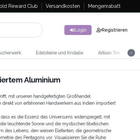
old Reward Club
Versandkosten
Mengenrabatt
Login
Registrieren
ucherwerk
Edelsteine und Kristalle
Artisan Tee
Ra
liertem Aluminium
 trifft, mit unseren handgefertigten Großhandel
 direkt von erfahrenen Handwerkern aus Indien importiert
st, dass es die Essenz des Universums widerspiegelt, mit
 die leuchtende Sonne und die mystischen tibetischen
um des Lebens, den weisen Elefanten, die geometrische
etrie des Pentagons vor. Visualisieren Sie die Ruhe