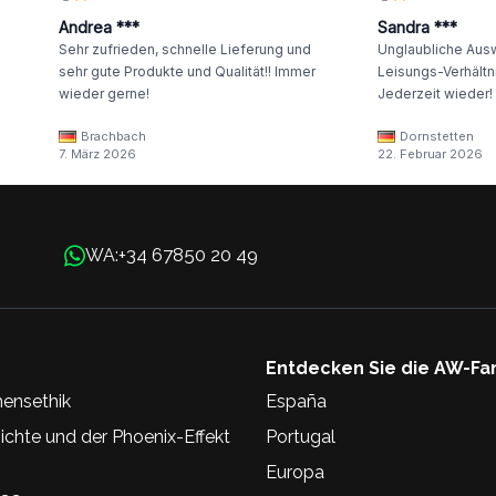
Andrea ***
Sandra ***
Sehr zufrieden, schnelle Lieferung und
Unglaubliche Ausw
sehr gute Produkte und Qualität!! Immer
Leisungs-Verhältni
wieder gerne!
Jederzeit wieder!
Brachbach
Dornstetten
7. März 2026
22. Februar 2026
+34 67850 20 49
WA:
Entdecken Sie die AW-Fa
ensethik
España
chte und der Phoenix-Effekt
Portugal
Europa