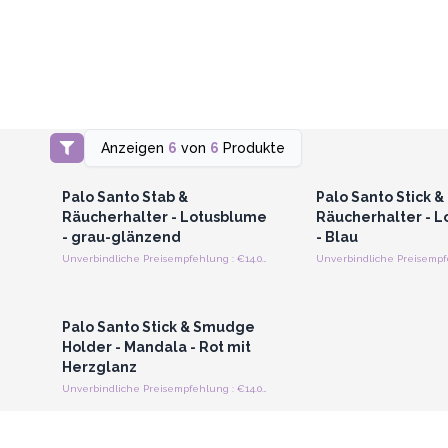
Anzeigen
6
von
6
Produkte
Anmelden oder Registrieren
Anmelden oder Regi
für Großhandelspreise
für Großhandels
Palo Santo Stab &
Palo Santo Stick &
Räucherhalter - Lotusblume
Räucherhalter - 
- grau-glänzend
- Blau
Unverbindliche Preisempfehlung : €14.00/Stück
Anmelden oder Registrieren
für Großhandelspreise
Palo Santo Stick & Smudge
Holder - Mandala - Rot mit
Herzglanz
Unverbindliche Preisempfehlung : €14.00/Stück