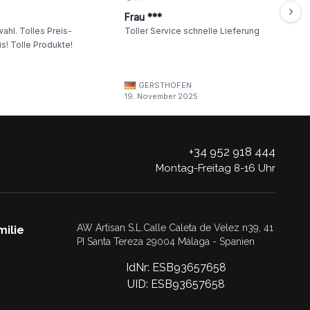
Frau ***
ahl. Tolles Preis-
Toller Service schnelle Lieferung
s! Tolle Produkte!
GERSTHOFEN
19. November 2025
+34 952 918 444
Montag-Freitag 8-16 Uhr
AW Artisan S.L.Calle Caleta de Velez n39, 41
milie
PI Santa Tereza 29004 Málaga - Spanien
IdNr: ESB93657658
UID: ESB93657658