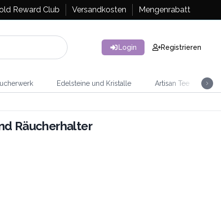
old Reward Club
Versandkosten
Mengenrabatt
Login
Registrieren
ucherwerk
Edelsteine und Kristalle
Artisan Tee
Ra
nd Räucherhalter