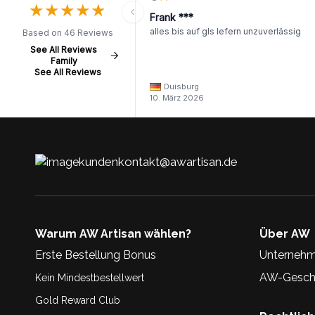
★
★
★
★
★
★
★
★
★
★
Frank ***
alles bis auf gls lefern unzuverlässig
Based on 46 Reviews
See All Reviews
Family
See All Reviews
Duisburg
10. März 2026
kundenkontakt@awartisan.de
Warum AW Artisan wählen?
Über AW
Erste Bestellung Bonus
Unternehm
AW-Geschi
Kein Mindestbestellwert
Gold Reward Club