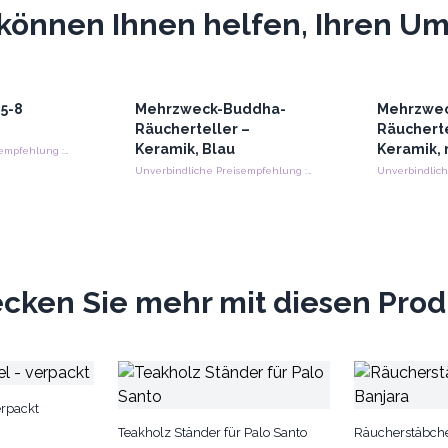
können Ihnen helfen, Ihren Ums
 5-8
Mehrzweck-Buddha-
Mehrzwe
Räucherteller –
Räucherte
Keramik, Blau
Keramik, 
Unverbindliche Preisempfehlung : €11.55/Packung
Unverbindliche Preisempfehlung : €18.00/Stück
cken Sie mehr mit diesen Pro
rpackt
Teakholz Ständer für Palo Santo
Räucherstäbche