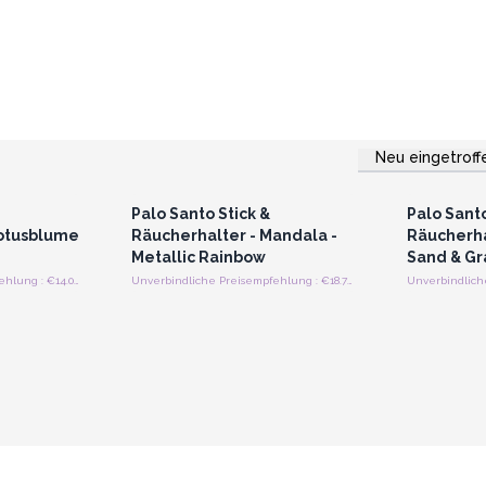
Neu eingetroff
strieren
Anmelden oder Registrieren
Anmelde
preise
für Großhandelspreise
für G
Palo Santo Stick &
Palo Santo
Lotusblume
Räucherhalter - Mandala -
Räucherha
Metallic Rainbow
Sand & Gr
Unverbindliche Preisempfehlung : €14.00/Stück
Unverbindliche Preisempfehlung : €18.70/Stück