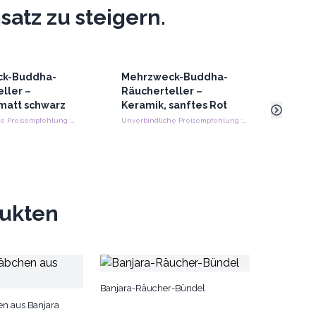
atz zu steigern.
ck-Buddha-
Mehrzweck-Buddha-
Meh
ller –
Räucherteller –
Räuc
matt schwarz
Keramik, sanftes Rot
Budd
Natu
Unverbindliche Preisempfehlung : €18.00/Stück
Unverbindliche Preisempfehlung : €18.00/Stück
Terr
dukten
Banjara-Räucher-Bündel
n aus Banjara