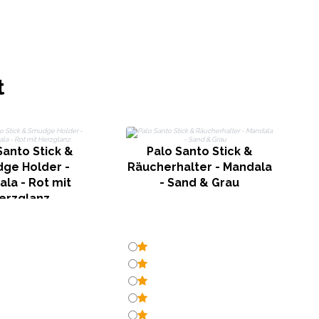
t
Santo Stick &
Palo Santo Stick &
ge Holder -
Räucherhalter - Mandala
la - Rot mit
- Sand & Grau
erzglanz