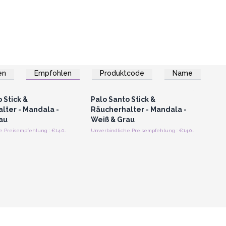
en
Empfohlen
Produktcode
Name
n oder Registrieren
Anmelden oder Registrieren
roßhandelspreise
für Großhandelspreise
 Stick &
Palo Santo Stick &
lter - Mandala -
Räucherhalter - Mandala -
au
Weiß & Grau
Unverbindliche Preisempfehlung : €14.00/Stück
Unverbindliche Preisempfehlung : €14.00/Stück