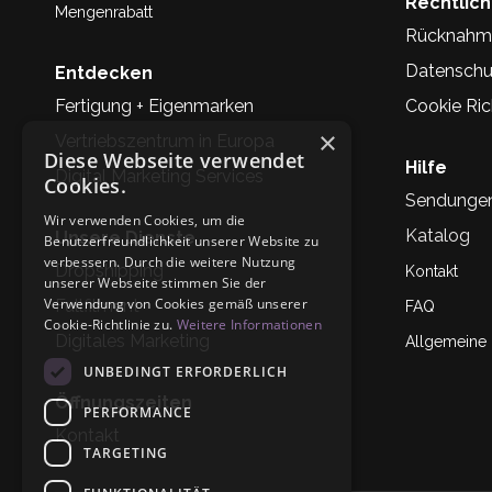
Rechtlic
Mengenrabatt
Rücknahm
Datenschu
Entdecken
Fertigung + Eigenmarken
Cookie Rich
×
Vertriebszentrum in Europa
Diese Webseite verwendet
Hilfe
Digital Marketing Services
Cookies.
Sendunge
Wir verwenden Cookies, um die
Katalog
Unsere Dienste
Benutzerfreundlichkeit unserer Website zu
verbessern. Durch die weitere Nutzung
Dropshipping
Kontakt
unserer Webseite stimmen Sie der
Verwendung von Cookies gemäß unserer
Fullfilment
FAQ
Cookie-Richtlinie zu.
Weitere Informationen
Digitales Marketing
Allgemeine
UNBEDINGT ERFORDERLICH
Öffnungszeiten
PERFORMANCE
Kontakt
TARGETING