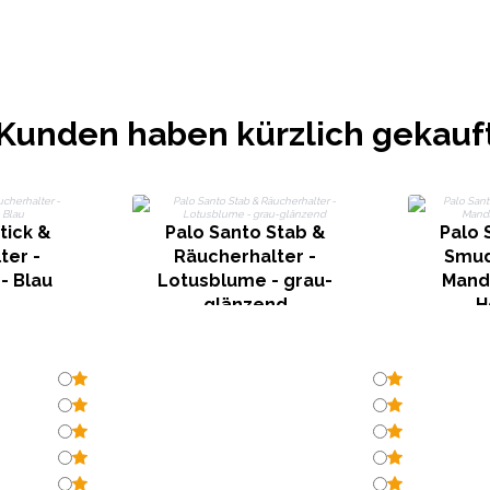
Kunden haben kürzlich gekauf
tick &
Palo Santo Stab &
Palo 
ter -
Räucherhalter -
Smud
- Blau
Lotusblume - grau-
Manda
glänzend
H