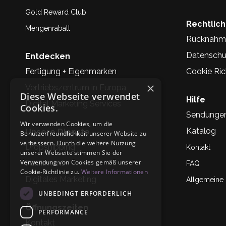
Gold Reward Club
Rechtlic
Mengenrabatt
Rücknahm
Datenschu
Entdecken
Fertigung + Eigenmarken
Cookie Rich
×
Vertriebszentrum in Europa
Diese Webseite verwendet
Hilfe
Digital Marketing Services
Cookies.
Sendunge
Wir verwenden Cookies, um die
Katalog
Unsere Dienste
Benutzerfreundlichkeit unserer Website zu
verbessern. Durch die weitere Nutzung
Dropshipping
Kontakt
unserer Webseite stimmen Sie der
Verwendung von Cookies gemäß unserer
Fullfilment
FAQ
Cookie-Richtlinie zu.
Weitere Informationen
Digitales Marketing
Allgemeine
UNBEDINGT ERFORDERLICH
Öffnungszeiten
PERFORMANCE
Kontakt