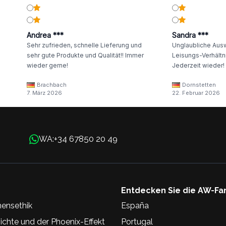
Andrea ***
Sandra ***
Sehr zufrieden, schnelle Lieferung und
Unglaubliche Ausw
sehr gute Produkte und Qualität!! Immer
Leisungs-Verhältni
wieder gerne!
Jederzeit wieder!
Brachbach
Dornstetten
7. März 2026
22. Februar 2026
+34 67850 20 49
WA:
Entdecken Sie die AW-Fa
ensethik
España
chte und der Phoenix-Effekt
Portugal