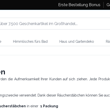
Erste Bestellung Bonus
G
e
Himmlisches fürs Bad
Haus und Gartendeko
Rä
hen
den die Aufmerksamkeit Ihrer Kunden auf sich ziehen. Jede Produk
eilungszwecke verwendet. Dank dieser Räucherstäbchen können Sie a
ucherstäbchen
in einer
1 Packung