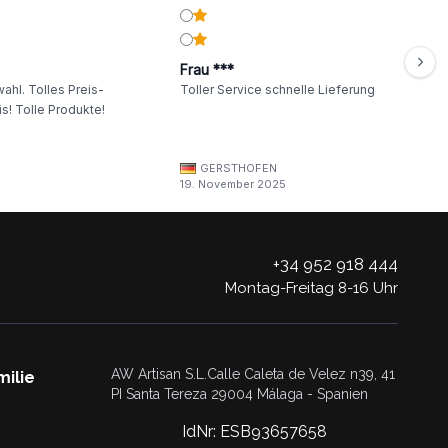
Frau ***
ahl. Tolles Preis-
Toller Service schnelle Lieferung
s! Tolle Produkte!
GERSTHOFEN
19. November 2025
+34 952 918 444
Montag-Freitag 8-16 Uhr
AW Artisan S.L.Calle Caleta de Velez n39, 41
milie
PI Santa Tereza 29004 Málaga - Spanien
IdNr: ESB93657658