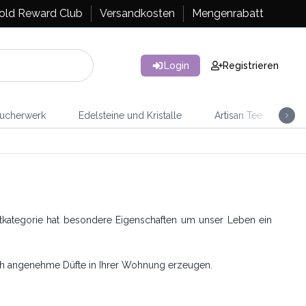
old Reward Club
Versandkosten
Mengenrabatt
Login
Registrieren
ucherwerk
Edelsteine und Kristalle
Artisan Tee
Ra
tkategorie hat besondere Eigenschaften um unser Leben ein
uch angenehme Düfte in Ihrer Wohnung erzeugen.