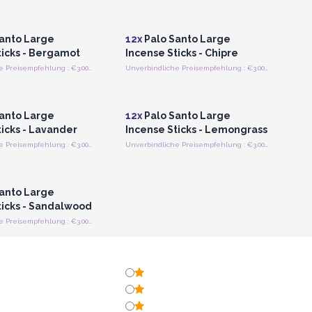
n oder Registrieren
Anmelden oder Registrieren
roßhandelspreise
für Großhandelspreise
anto Large
12x
Palo Santo Large
ticks - Bergamot
Incense Sticks - Chipre
Unverbindliche Preisempfehlung : €3.00/stick
Unverbindliche Preisempfehlung : €3.00/stick
n oder Registrieren
Anmelden oder Registrieren
roßhandelspreise
für Großhandelspreise
anto Large
12x
Palo Santo Large
ticks - Lavander
Incense Sticks - Lemongrass
Unverbindliche Preisempfehlung : €3.00/stick
Unverbindliche Preisempfehlung : €3.00/stick
n oder Registrieren
roßhandelspreise
anto Large
ticks - Sandalwood
Unverbindliche Preisempfehlung : €3.00/stick