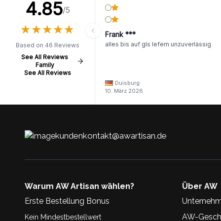
4.85
/5
★
★
★
★
★
★
★
★
★
★
Frank ***
alles bis auf gls lefern unzuverlässig
Based on 46 Reviews
See All Reviews
Family
See All Reviews
Duisburg
10. März 2026
kundenkontakt@awartisan.de
Warum AW Artisan wählen?
Über AW
Erste Bestellung Bonus
Unternehm
AW-Geschi
Kein Mindestbestellwert