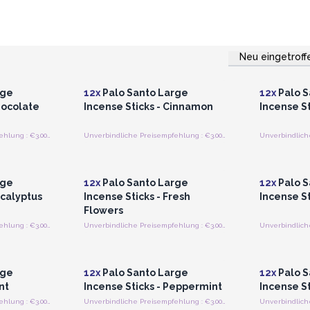
Neu eingetroff
strieren
Anmelden oder Registrieren
Anmelde
preise
für Großhandelspreise
für G
rge
12x
Palo Santo Large
12x
Palo S
hocolate
Incense Sticks - Cinnamon
Incense St
Unverbindliche Preisempfehlung : €3.00/stick
Unverbindliche Preisempfehlung : €3.00/stick
strieren
Anmelden oder Registrieren
Anmelde
preise
für Großhandelspreise
für G
rge
12x
Palo Santo Large
12x
Palo S
ucalyptus
Incense Sticks - Fresh
Incense St
Flowers
Unverbindliche Preisempfehlung : €3.00/stick
Unverbindliche Preisempfehlung : €3.00/stick
strieren
Anmelden oder Registrieren
Anmelde
preise
für Großhandelspreise
für G
rge
12x
Palo Santo Large
12x
Palo S
nt
Incense Sticks - Peppermint
Incense St
Unverbindliche Preisempfehlung : €3.00/stick
Unverbindliche Preisempfehlung : €3.00/stick