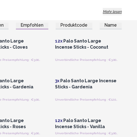
Mehr lesen
en
Empfohlen
Produktcode
Name
n oder Registrieren
Anmelden oder Registrieren
roßhandelspreise
für Großhandelspreise
anto Large
12x
Palo Santo Large
icks - Cloves
Incense Sticks - Coconut
Unverbindliche Preisempfehlung : €3.00/stick
Unverbindliche Preisempfehlung : €3.00/stick
n oder Registrieren
Anmelden oder Registrieren
roßhandelspreise
für Großhandelspreise
anto Large
3x
Palo Santo Large Incense
icks - Gardenia
Sticks - Gardenia
Unverbindliche Preisempfehlung : €3.00/stick
Unverbindliche Preisempfehlung : €12.00/set
n oder Registrieren
Anmelden oder Registrieren
roßhandelspreise
für Großhandelspreise
anto Large
12x
Palo Santo Large
icks - Roses
Incense Sticks - Vanilla
Unverbindliche Preisempfehlung : €3.00/stick
Unverbindliche Preisempfehlung : €3.00/stick