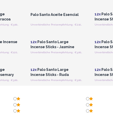
strieren
Anmelden oder Registrieren
Anmelde
preise
für Großhandelspreise
für G
rge
12x
Palo S
Palo Santo Aceite Esencial
iracoa
Incense S
Unverbindliche Preisempfehlung : €3.00/stick
Unverbindliche Preisempfehlung : €2,100.00/Kg
strieren
Anmelden oder Registrieren
Anmelde
preise
für Großhandelspreise
für G
e Incense
12x
Palo Santo Large
12x
Palo S
Incense Sticks - Jasmine
Incense S
Unverbindliche Preisempfehlung : €12.00/set
Unverbindliche Preisempfehlung : €3.00/stick
strieren
Anmelden oder Registrieren
Anmelde
preise
für Großhandelspreise
für G
rge
12x
Palo Santo Large
12x
Palo S
Rosemary
Incense Sticks - Ruda
Incense S
Unverbindliche Preisempfehlung : €3.00/stick
Unverbindliche Preisempfehlung : €3.00/stick