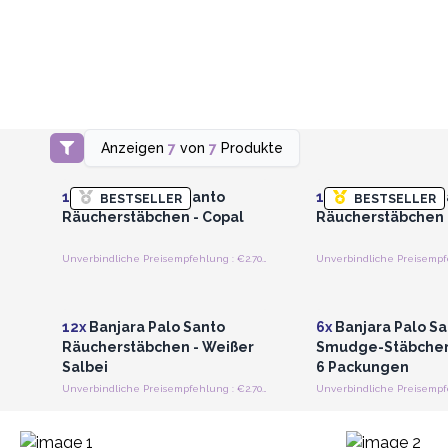
Anzeigen
7
von
7
Produkte
Anmelden oder Registrieren
Anmelden oder Regi
für Großhandelspreise
für Großhandels
12x
Banjara Palo Santo
12x
Banjara Palo S
BESTSELLER
BESTSELLER
Räucherstäbchen - Copal
Räucherstäbchen 
Unverbindliche Preisempfehlung : €2.70/Stück
Anmelden oder Registrieren
Anmelden oder Regi
für Großhandelspreise
für Großhandels
12x
Banjara Palo Santo
6x
Banjara Palo Sa
Räucherstäbchen - Weißer
Smudge-Stäbchen 
Salbei
6 Packungen
Unverbindliche Preisempfehlung : €2.70/Stück