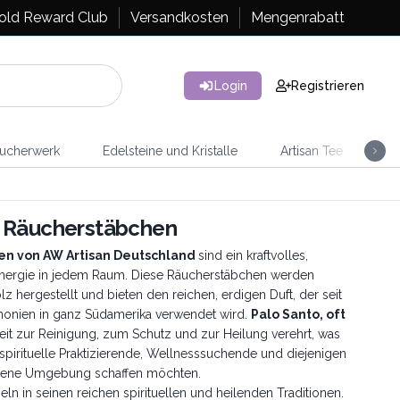
old Reward Club
Versandkosten
Mengenrabatt
Login
Registrieren
ucherwerk
Edelsteine und Kristalle
Artisan Tee
Ra
o Räucherstäbchen
en von AW Artisan Deutschland
sind ein kraftvolles,
 Energie in jedem Raum. Diese Räucherstäbchen werden
 hergestellt und bieten den reichen, erdigen Duft, der seit
emonien in ganz Südamerika verwendet wird.
Palo Santo, oft
keit zur Reinigung, zum Schutz und zur Heilung verehrt, was
spirituelle Praktizierende, Wellnesssuchende und diejenigen
lichene Umgebung schaffen möchten.
eln in seinen reichen spirituellen und heilenden Traditionen.