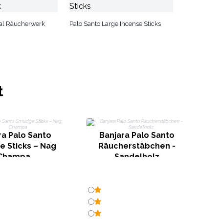
cal Räucherwerk
Palo Santo Large Incense Sticks
t
R
ra Palo Santo
Banjara Palo Santo
 Sticks – Nag
Räucherstäbchen -
Champa
Sandelholz