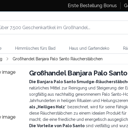
Erste Bestellung Bonus
G
e
Himmlisches fürs Bad
Haus und Gartendeko
Rä
g
Großhandel Banjara Palo Santo Räucherstäbchen
Großhandel Banjara Palo Sant
Die Banjara Palo Santo Smudge-Räucherstäbch
natürliches Mittel zur Reinigung und Steigerung der
sorgfältig aus nachhaltig gewonnenem Palo Santo-Holz
Jahrhunderten in heiligen Ritualen und Heilungszer
als „Heiliges Holz
“ bezeichnet, wird für seine Fähig
diese Räucherstäbchen zu einem idealen Produkt für 
macht, die eine friedliche und energetisch ausgeg
Die Vorteile von Palo Santo
sind vielfältig und wurz