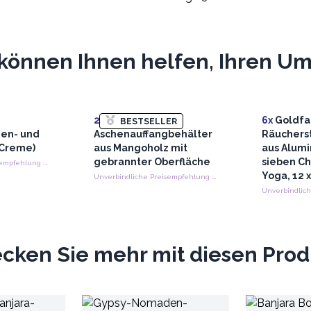
können Ihnen helfen, Ihren Ums
20x
Geschnitzter
6x
Goldfa
BESTSELLER
en- und
Aschenauffangbehälter
Räuchers
(Creme)
aus Mangoholz mit
aus Alumi
gebrannter Oberfläche
sieben Ch
Unverbindliche Preisempfehlung : €12.00/Stück
Yoga, 12 
Unverbindliche Preisempfehlung : €1.25/Ashcatcher
cken Sie mehr mit diesen Pro