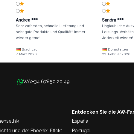
Andrea ***
Sandra ***
Sehr zufrieden, schnelle Lieferung und
Unglaubliche Ausw
sehr gute Produkte und Qualität!! Immer
Leisungs-Verhältni
wieder gerne!
Jederzeit wieder!
Brachbach
Dornstetten
7. März 2026
22. Februar 2026
+34 67850 20 49
WA:
Entdecken Sie die AW-Fa
ensethik
España
chte und der Phoenix-Effekt
Portugal