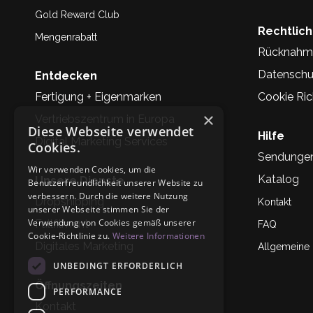
Gold Reward Club
Rechtlic
Mengenrabatt
Rücknahm
Datenschu
Entdecken
Fertigung + Eigenmarken
Cookie Rich
×
Vertriebszentrum in Europa
Diese Webseite verwendet
Hilfe
Digital Marketing Services
Cookies.
Sendunge
Wir verwenden Cookies, um die
Katalog
Unsere Dienste
Benutzerfreundlichkeit unserer Website zu
verbessern. Durch die weitere Nutzung
Dropshipping
Kontakt
unserer Webseite stimmen Sie der
Verwendung von Cookies gemäß unserer
Fullfilment
FAQ
Cookie-Richtlinie zu.
Weitere Informationen
Digitales Marketing
Allgemeine
UNBEDINGT ERFORDERLICH
Öffnungszeiten
PERFORMANCE
Kontakt