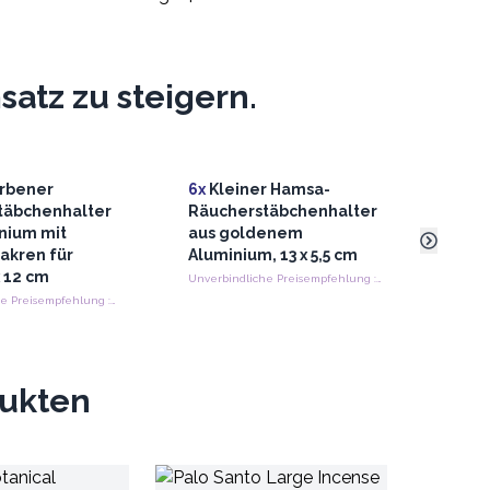
atz zu steigern.
rbener
6x
Kleiner Hamsa-
3x
Pa
täbchenhalter
Räucherstäbchenhalter
Ince
nium mit
aus goldenem
akren für
Aluminium, 13 x 5,5 cm
x 12 cm
Unverbindliche Preisempfehlung : €5.40/Stück
Unverbindliche Preisempfehlung : €7.20/Stück
dukten