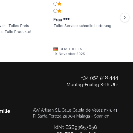
Frau ***
ahl. Tolles Preis-
Toller Service schnelle Lieferung
s! Tolle Produkte!
GERSTHOFEN
19. November 2025
+34 952 918 444
Montag-Freitag 8-16 Uhr
AW Artisan S.L.Calle Caleta de Velez n39, 41
milie
PI Santa Tereza 29004 Málaga - Spanien
IdNr: ESB93657658