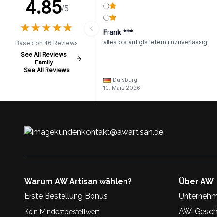
4.85
/5
★
★
★
★
★
★
★
★
★
★
Frank ***
alles bis auf gls lefern unzuverlässig
Based on 46 Reviews
See All Reviews
Family
See All Reviews
Duisburg
10. März 2026
kundenkontakt@awartisan.de
Warum AW Artisan wählen?
Über AW
Erste Bestellung Bonus
Unternehm
AW-Geschi
Kein Mindestbestellwert