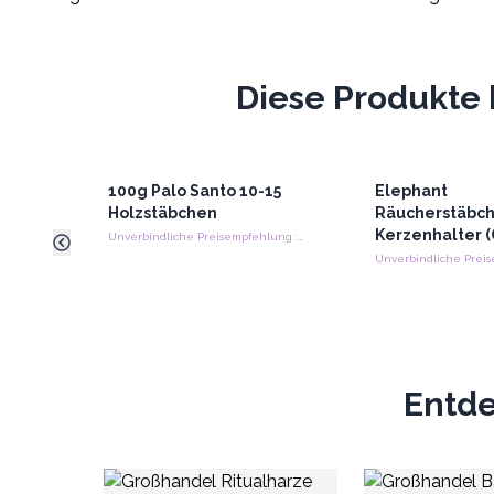
Diese Produkte 
100g Palo Santo 10-15
Elephant
Holzstäbchen
Räucherstäbch
Kerzenhalter 
Unverbindliche Preisempfehlung : €16.65/Packung
Entde