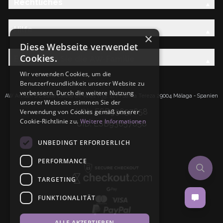
Rechtliches
Hilfe
×
Diese Webseite verwendet
Cookies.
Entdecken Sie die AW-Familie
Wir verwenden Cookies, um die
Benutzerfreundlichkeit unserer Website zu
verbessern. Durch die weitere Nutzung
AW Artisan S.L.Calle Caleta de Velez n39, 41 PI Santa Tereza 29004 Málaga - Spanien
unserer Webseite stimmen Sie der
IdNr: ESB93657658
Verwendung von Cookies gemäß unserer
Cookie-Richtlinie zu.
Weitere Informationen
UID: ESB93657658
UNBEDINGT ERFORDERLICH
PERFORMANCE
TARGETING
FUNKTIONALITÄT
ALLE AKZEPTIEREN