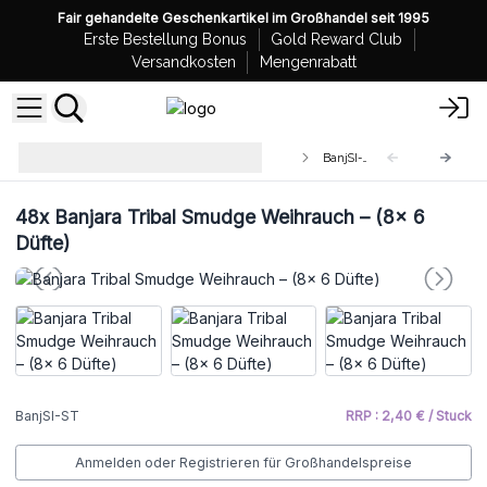
Fair gehandelte Geschenkartikel im Großhandel seit 1995
Erste Bestellung Bonus
Gold Reward Club
Versandkosten
Mengenrabatt
Großhandel Banjara Tribal
BanjSI-ST
Räucherstäbchen
48x
Banjara Tribal Smudge Weihrauch – (8x 6
Düfte)
BanjSI-ST
RRP : 2,40 € / Stuck
Anmelden oder Registrieren für Großhandelspreise