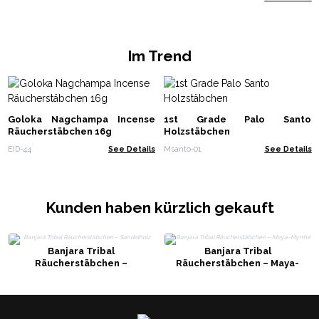
(05-08)
Im Trend
Goloka Nagchampa Incense
1st Grade Palo Santo
Räucherstäbchen 16g
Holzstäbchen
EID-44
See Details
Msanto-01
See Details
Kunden haben kürzlich gekauft
Banjara Tribal
Banjara Tribal
Räucherstäbchen –
Räucherstäbchen – Maya-
Sandelholz
Myrrhe