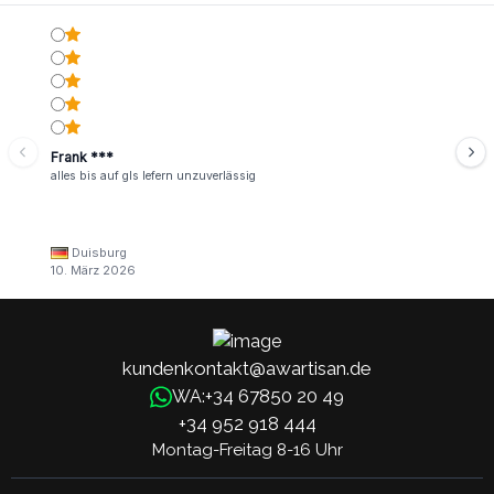
Frank ***
alles bis auf gls lefern unzuverlässig
Duisburg
10. März 2026
kundenkontakt@awartisan.de
+34 67850 20 49
WA:
+34 952 918 444
Montag-Freitag 8-16 Uhr