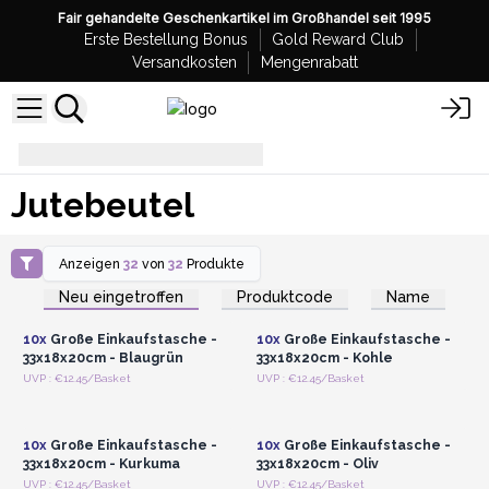
Fair gehandelte Geschenkartikel im Großhandel seit 1995
Erste Bestellung Bonus
Gold Reward Club
Versandkosten
Mengenrabatt
Jutebeutel
Jutebeutel
Anzeigen
32
von
32
Produkte
Anmelden oder
Anmelden oder
Registrieren für
Registrieren für
Neu eingetroffen
Produktcode
Name
Großhandelspreise
Großhandelspreise
10x
Große Einkaufstasche -
10x
Große Einkaufstasche -
33x18x20cm - Blaugrün
33x18x20cm - Kohle
Anmelden oder
Anmelden oder
UVP : €12.45/Basket
UVP : €12.45/Basket
Registrieren für
Registrieren für
Großhandelspreise
Großhandelspreise
10x
Große Einkaufstasche -
10x
Große Einkaufstasche -
33x18x20cm - Kurkuma
33x18x20cm - Oliv
Anmelden oder
Anmelden oder
UVP : €12.45/Basket
UVP : €12.45/Basket