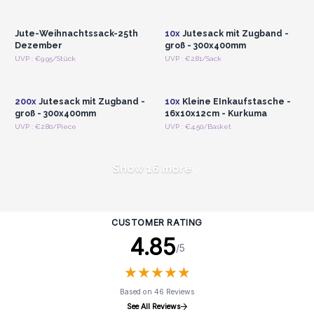
Registrieren für
Registrieren für
Großhandelspreise
Großhandelspreise
Jute-Weihnachtssack-25th
10x
Jutesack mit Zugband -
Dezember
groß - 300x400mm
Anmelden oder
Anmelden oder
UVP : €9.95/Stück
UVP : €2.81/Sack
Registrieren für
Registrieren für
Großhandelspreise
Großhandelspreise
200x
Jutesack mit Zugband -
10x
Kleine EInkaufstasche -
groß - 300x400mm
16x10x12cm - Kurkuma
UVP : €2.80/Piece
UVP : €4.50/Basket
Show 16 more
CUSTOMER RATING
4.85
/5
★
★
★
★
★
★
★
★
★
★
Based on 46 Reviews
See All Reviews