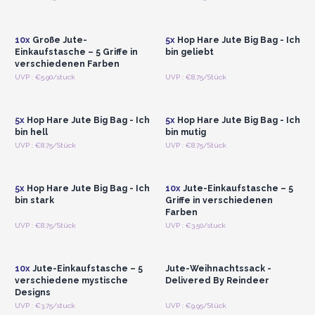
Registrieren für
Registrieren für
Großhandelspreise
Großhandelspreise
10x
Große Jute-
5x
Hop Hare Jute Big Bag - Ich
Einkaufstasche – 5 Griffe in
bin geliebt
verschiedenen Farben
Anmelden oder
Anmelden oder
UVP : €5.90/stuck
UVP : €8.75/Stück
Registrieren für
Registrieren für
Großhandelspreise
Großhandelspreise
5x
Hop Hare Jute Big Bag - Ich
5x
Hop Hare Jute Big Bag - Ich
bin hell
bin mutig
Anmelden oder
Anmelden oder
UVP : €8.75/Stück
UVP : €8.75/Stück
Registrieren für
Registrieren für
Großhandelspreise
Großhandelspreise
5x
Hop Hare Jute Big Bag - Ich
10x
Jute-Einkaufstasche – 5
bin stark
Griffe in verschiedenen
Farben
Anmelden oder
Anmelden oder
UVP : €8.75/Stück
UVP : €3.50/stuck
Registrieren für
Registrieren für
Großhandelspreise
Großhandelspreise
10x
Jute-Einkaufstasche – 5
Jute-Weihnachtssack -
verschiedene mystische
Delivered By Reindeer
Designs
Anmelden oder
Anmelden oder
UVP : €3.75/stuck
UVP : €9.95/Stück