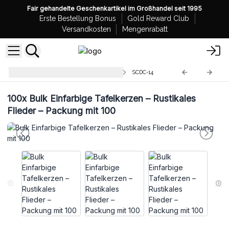
Fair gehandelte Geschenkartikel im Großhandel seit 1995
Erste Bestellung Bonus
Gold Reward Club
Versandkosten
Mengenrabatt
Großhandel Bunte Tischkerzen
SCDC-14
100x
Bulk Einfarbige Tafelkerzen – Rustikales
Flieder – Packung mit 100