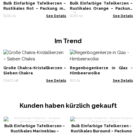
Bulk Einfarbige Tafelkerzen –
Bulk Einfarbige Tafelkerzen –
Rustikales Rot – Packung mit
Rustikales Orange – Packung
100
mit 100
SCDC-01
See Details
SCDC-02
See Details
Im Trend
Große Chakra-Kristallkerzen –
Regenbogenkerze in Glas -
Sieben Chakra
Himbeerwolke
ChkCC-08
See Details
RJC-01
See Details
Kunden haben kürzlich gekauft
Bulk Einfarbige Tafelkerzen –
Bulk Einfarbige Tafelkerzen -
Rustikales Marineblau –
Rustikales Burgund – Packung