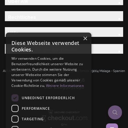
Über AW
Rechtliches
Hilfe
×
Diese Webseite verwendet
Cookies.
Entdecken Sie die AW-Familie
Wir verwenden Cookies, um die
Benutzerfreundlichkeit unserer Website zu
verbessern. Durch die weitere Nutzung
AW Artisan S.L.Calle Caleta de Velez n39, 41 PI Santa Tereza 29004 Málaga - Spanien
unserer Webseite stimmen Sie der
IdNr: ESB93657658
Verwendung von Cookies gemäß unserer
Cookie-Richtlinie zu.
Weitere Informationen
UID: ESB93657658
UNBEDINGT ERFORDERLICH
PERFORMANCE
TARGETING