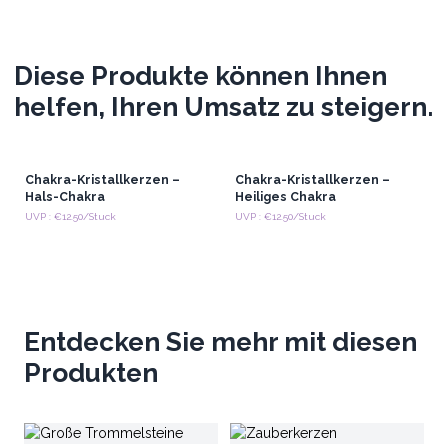
Diese Produkte können Ihnen
helfen, Ihren Umsatz zu steigern.
Chakra-Kristallkerzen –
Chakra-Kristallkerzen –
Hals-Chakra
Heiliges Chakra
UVP : €12.50/Stuck
UVP : €12.50/Stuck
Entdecken Sie mehr mit diesen
Produkten
Gr