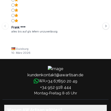
Frank ***
alles bis auf gls lefern unzuverlässig
Duisburg
10. März 2026
kundenkontakt@awartisan.de
+34 67850 20 49
WA:
+34 952 918 444
Montag-Freitag 8-16 Uhr
Warum AW Artisan wählen?