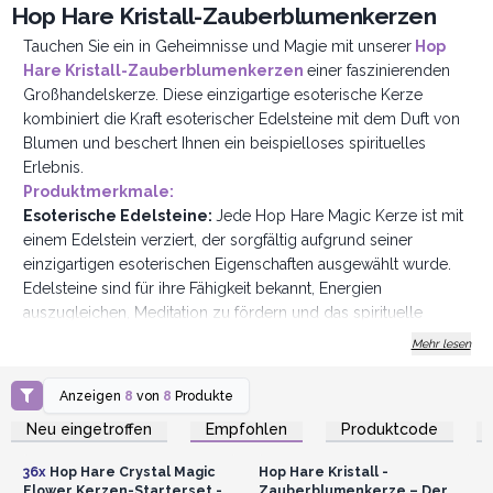
Hop Hare Kristall-Zauberblumenkerzen
Tauchen Sie ein in Geheimnisse und Magie mit unserer
Hop
Hare Kristall-Zauberblumenkerzen
einer faszinierenden
Großhandelskerze. Diese einzigartige esoterische Kerze
kombiniert die Kraft esoterischer Edelsteine mit dem Duft von
Blumen und beschert Ihnen ein beispielloses spirituelles
Erlebnis.
Produktmerkmale:
Esoterische Edelsteine:
Jede Hop Hare Magic Kerze ist mit
einem Edelstein verziert, der sorgfältig aufgrund seiner
einzigartigen esoterischen Eigenschaften ausgewählt wurde.
Edelsteine sind für ihre Fähigkeit bekannt, Energien
auszugleichen, Meditation zu fördern und das spirituelle
Wohlbefinden zu fördern.
Mehr lesen
Trockenblumen
: Die Kerze ist mit zarten Trockenblumen
dekoriert, die aufgrund ihrer spirituellen Symbolik und
Anzeigen
8
von
8
Produkte
Anmelden oder
Anmelden oder
natürlichen Schönheit ausgewählt wurden. Die Blumen
Registrieren für
Registrieren für
Neu eingetroffen
Empfohlen
Produktcode
Großhandelspreise
Großhandelspreise
verleihen dem Ganzen einen Hauch von Süße.
Licht und Energie
: Das Anzünden dieser Kerze schafft eine
36x
Hop Hare Crystal Magic
Hop Hare Kristall -
beruhigende und spirituelle Atmosphäre in Ihrem Zimmer. Das
Flower Kerzen-Starterset -
Zauberblumenkerze – Der