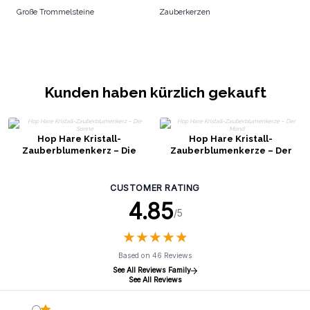
Große Trommelsteine
Zauberkerzen
Kunden haben kürzlich gekauft
Hop Hare Kristall-
Hop Hare Kristall-
Zauberblumenkerz – Die
Zauberblumenkerze – Der
Sonne
Mond
CUSTOMER RATING
4.85
/5
★
★
★
★
★
★
★
★
★
★
Based on 46 Reviews
See All Reviews Family
See All Reviews