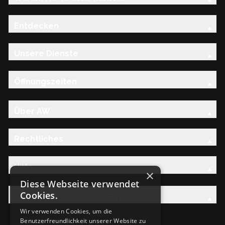
Entdecken
Unsere Dienste
Öffnungszeiten
Über AW
Rechtliches
Hilfe
×
Diese Webseite verwendet
Cookies.
Entdecken Sie die AW-Familie
Wir verwenden Cookies, um die
Benutzerfreundlichkeit unserer Website zu