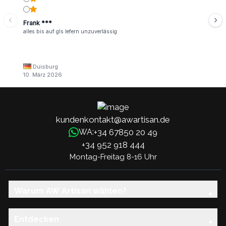
Frank ***
alles bis auf gls lefern unzuverlässig
Duisburg
10. März 2026
kundenkontakt@awartisan.de
+34 67850 20 49
WA:
+34 952 918 444
Montag-Freitag 8-16 Uhr
Warum AW Artisan wählen?
Entdecken