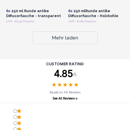
Großhandelspreise
Großhandelspreise
6x
250 ml Runde antike
6x
250 mlRunde antike
Diffusorflasche - transparent
Diffusorflasche - Holzkohle
UVP : €0.32/Flasche
UVP : €2.81/Flasche
Mehr laden
CUSTOMER RATING
4.85
/5
★
★
★
★
★
★
★
★
★
★
Based on 46 Reviews
See All Reviews