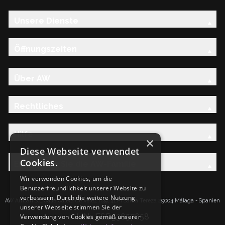
Unsere Dienste
Öffnungszeiten
Über AW
Rechtliches
Hilfe
×
Diese Webseite verwendet
Cookies.
Entdecken Sie die AW-Familie
Wir verwenden Cookies, um die
Benutzerfreundlichkeit unserer Website zu
verbessern. Durch die weitere Nutzung
AW Artisan S.L.Calle Caleta de Velez n39, 41 PI Santa Tereza 29004 Málaga - Spanien
unserer Webseite stimmen Sie der
IdNr: ESB93657658
Verwendung von Cookies gemäß unserer