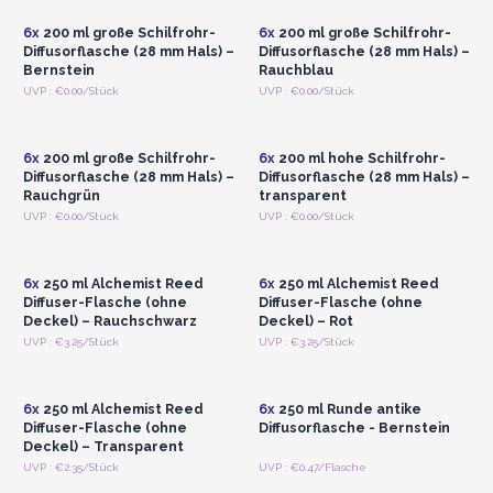
6x
200 ml große Schilfrohr-
6x
200 ml große Schilfrohr-
Diffusorflasche (28 mm Hals) –
Diffusorflasche (28 mm Hals) –
Bernstein
Rauchblau
Anmelden oder
Anmelden oder
UVP : €0.00/Stück
UVP : €0.00/Stück
Registrieren für
Registrieren für
Großhandelspreise
Großhandelspreise
6x
200 ml große Schilfrohr-
6x
200 ml hohe Schilfrohr-
Diffusorflasche (28 mm Hals) –
Diffusorflasche (28 mm Hals) –
Rauchgrün
transparent
Anmelden oder
Anmelden oder
UVP : €0.00/Stück
UVP : €0.00/Stück
Registrieren für
Registrieren für
Großhandelspreise
Großhandelspreise
6x
250 ml Alchemist Reed
6x
250 ml Alchemist Reed
Diffuser-Flasche (ohne
Diffuser-Flasche (ohne
Deckel) – Rauchschwarz
Deckel) – Rot
Anmelden oder
Anmelden oder
UVP : €3.25/Stück
UVP : €3.25/Stück
Registrieren für
Registrieren für
Großhandelspreise
Großhandelspreise
6x
250 ml Alchemist Reed
6x
250 ml Runde antike
Diffuser-Flasche (ohne
Diffusorflasche - Bernstein
Deckel) – Transparent
Anmelden oder
Anmelden oder
UVP : €2.35/Stück
UVP : €0.47/Flasche
Registrieren für
Registrieren für