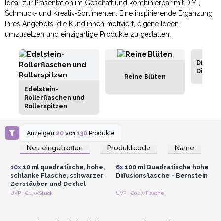
Ideal zur Präsentation im Geschäft und kombinierbar mit DIY-,
Schmuck- und Kreativ-Sortimenten. Eine inspirierende Ergänzung
Ihres Angebots, die Kund:innen motiviert, eigene Ideen
umzusetzen und einzigartige Produkte zu gestalten.
Diffusi
Diffuso
Reine Blüten
Edelstein-
Rollerflaschen und
Rollerspitzen
Anzeigen
20
von
130
Produkte
Anmelden oder
Anmelden oder
Registrieren für
Registrieren für
Neu eingetroffen
Produktcode
Name
Großhandelspreise
Großhandelspreise
10x
10 ml quadratische, hohe,
6x
100 ml Quadratische hohe
schlanke Flasche, schwarzer
Diffusionsflasche - Bernstein
Zerstäuber und Deckel
Anmelden oder
Anmelden oder
UVP : €1.70/Stück
UVP : €0.47/Flasche
Registrieren für
Registrieren für
Großhandelspreise
Großhandelspreise