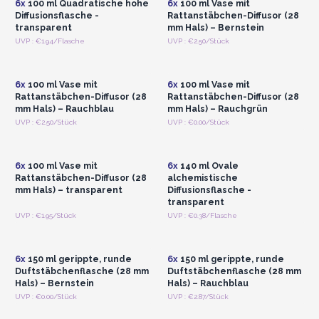
6x
100 ml Quadratische hohe
6x
100 ml Vase mit
Diffusionsflasche -
Rattanstäbchen-Diffusor (28
transparent
mm Hals) – Bernstein
Anmelden oder
Anmelden oder
UVP : €1.94/Flasche
UVP : €2.50/Stück
Registrieren für
Registrieren für
Großhandelspreise
Großhandelspreise
6x
100 ml Vase mit
6x
100 ml Vase mit
Rattanstäbchen-Diffusor (28
Rattanstäbchen-Diffusor (28
mm Hals) – Rauchblau
mm Hals) – Rauchgrün
Anmelden oder
Anmelden oder
UVP : €2.50/Stück
UVP : €0.00/Stück
Registrieren für
Registrieren für
Großhandelspreise
Großhandelspreise
6x
100 ml Vase mit
6x
140 ml Ovale
Rattanstäbchen-Diffusor (28
alchemistische
mm Hals) – transparent
Diffusionsflasche -
transparent
Anmelden oder
Anmelden oder
UVP : €1.95/Stück
UVP : €0.38/Flasche
Registrieren für
Registrieren für
Großhandelspreise
Großhandelspreise
6x
150 ml gerippte, runde
6x
150 ml gerippte, runde
Duftstäbchenflasche (28 mm
Duftstäbchenflasche (28 mm
Hals) – Bernstein
Hals) – Rauchblau
Anmelden oder
Anmelden oder
UVP : €0.00/Stück
UVP : €2.87/Stück
Registrieren für
Registrieren für
Großhandelspreise
Großhandelspreise