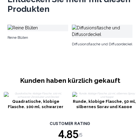
Produkten
A
Reine Blüten
Diffusionsflasche und Diffusordeckel
Kunden haben kürzlich gekauft
Quadratische, klobige
Runde, klobige Flasche, 50 ml,
Flasche, 100 ml, schwarzer
silbernes Spray und Kappe
Zerstäuber und Deckel
CUSTOMER RATING
4.85
/5