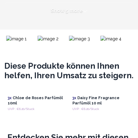
Show 5 more
Diese Produkte können Ihnen
helfen, Ihren Umsatz zu steigern.
3x
Chloe de Roses Parfümöl
3x
Daisy Fine Fragrance
10ml
Parfümöl 10 ml
UVP : €6.20/Stuck
UVP : €6.20/Stuck
Entdecken Sie mehr mit diesen