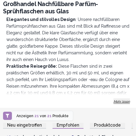
Großhandel Nachfüllbare Parfüm-
Sprühflaschen aus Glas
Elegantes und stilvolles Design
: Unsere nachfüllbaren
Parfümsprühflaschen aus Glas sind mit Blick auf Raffinesse und
Eleganz gestaltet. Die klare Glasflasche verfügt über eine
wunderschön strukturierte Oberfläche, ergänzt durch eine
glatte, goldfarbene Kappe. Dieses stilvolle Design steigert
nicht nur die Ästhetik Ihrer Parfümsammlung, sondern verleiht
ihr auch einen Hauch von Luxus.
Praktische Reisegröße:
Diese Flaschen sind in zwei
praktischen Größen erhältlich, 30 ml und 50 ml, und eignen
sich perfekt, um Ihr Lieblingsparfüm oder -eau de Cologne auf
Reisen mitzunehmen. Ihre kompakten Abmessungen (8,4 cm x
4,2 cm für 30 ml und 9,8 cm x 5,2 cm für 50 ml) sorgen dafür,
dass sie problemlos in Ihre Handtasche oder Ihr Gepäck
Mehr lesen
passen, was sie zu einem unverzichtbaren Reisebegleiter
macht.
Anzeigen
21
von
21
Produkte
Anmelden oder
Anmelden oder
Hochwertiges Material
: Diese aus hochwertigem Glas
Registrieren für
Registrieren für
Neu eingetroffen
Empfohlen
Produktcode
Großhandelspreise
Großhandelspreise
gefertigten Flaschen sind robust und langlebig. Das
hochwertige Material sorgt dafür, dass die Flaschen ihre