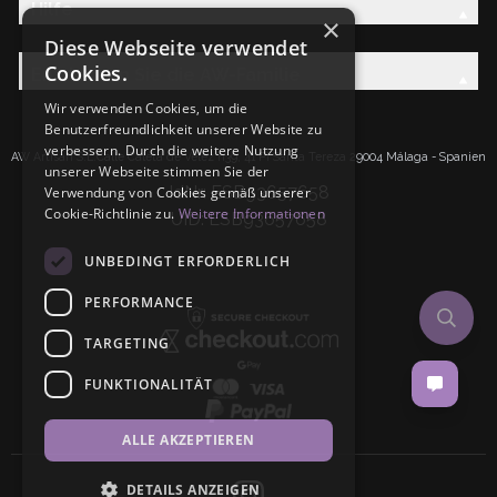
Hilfe
×
Diese Webseite verwendet
Cookies.
Entdecken Sie die AW-Familie
Wir verwenden Cookies, um die
Benutzerfreundlichkeit unserer Website zu
verbessern. Durch die weitere Nutzung
AW Artisan S.L.Calle Caleta de Velez n39, 41 PI Santa Tereza 29004 Málaga - Spanien
unserer Webseite stimmen Sie der
IdNr: ESB93657658
Verwendung von Cookies gemäß unserer
Cookie-Richtlinie zu.
Weitere Informationen
UID: ESB93657658
UNBEDINGT ERFORDERLICH
PERFORMANCE
TARGETING
FUNKTIONALITÄT
ALLE AKZEPTIEREN
DETAILS ANZEIGEN