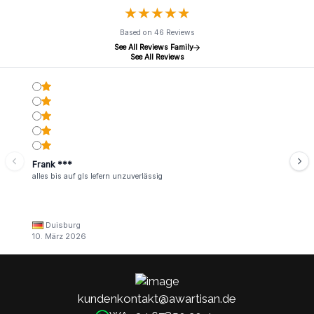
★
★
★
★
★
★
★
★
★
★
Based on 46 Reviews
See All Reviews Family
See All Reviews
Frank ***
alles bis auf gls lefern unzuverlässig
Duisburg
10. März 2026
kundenkontakt@awartisan.de