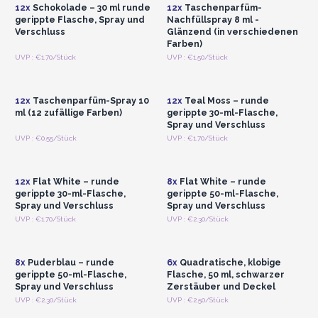
12x
Schokolade – 30 ml runde
12x
Taschenparfüm-
gerippte Flasche, Spray und
Nachfüllspray 8 ml -
Verschluss
Glänzend (in verschiedenen
Farben)
Anmelden oder
Anmelden oder
UVP : €1.70/Stück
UVP : €1.50/Stück
Registrieren für
Registrieren für
Großhandelspreise
Großhandelspreise
12x
Taschenparfüm-Spray 10
12x
Teal Moss – runde
ml (12 zufällige Farben)
gerippte 30-ml-Flasche,
Spray und Verschluss
Anmelden oder
Anmelden oder
UVP : €0.55/Stück
UVP : €1.70/Stück
Registrieren für
Registrieren für
Großhandelspreise
Großhandelspreise
12x
Flat White – runde
8x
Flat White – runde
gerippte 30-ml-Flasche,
gerippte 50-ml-Flasche,
Spray und Verschluss
Spray und Verschluss
Anmelden oder
Anmelden oder
UVP : €1.70/Stück
UVP : €2.30/Stück
Registrieren für
Registrieren für
Großhandelspreise
Großhandelspreise
8x
Puderblau – runde
6x
Quadratische, klobige
gerippte 50-ml-Flasche,
Flasche, 50 ml, schwarzer
Spray und Verschluss
Zerstäuber und Deckel
UVP : €2.30/Stück
UVP : €2.50/Stück