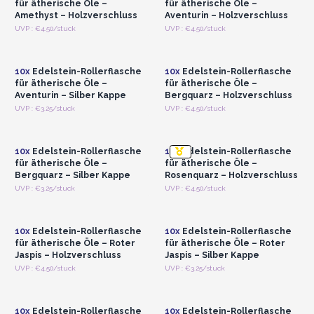
für ätherische Öle –
für ätherische Öle –
Amethyst – Holzverschluss
Aventurin – Holzverschluss
Anmelden oder
Anmelden oder
UVP : €4.50/stuck
UVP : €4.50/stuck
Registrieren für
Registrieren für
Großhandelspreise
Großhandelspreise
10x
Edelstein-Rollerflasche
10x
Edelstein-Rollerflasche
für ätherische Öle –
für ätherische Öle –
Aventurin – Silber Kappe
Bergquarz – Holzverschluss
Anmelden oder
Anmelden oder
UVP : €3.25/stuck
UVP : €4.50/stuck
Registrieren für
Registrieren für
Großhandelspreise
Großhandelspreise
10x
Edelstein-Rollerflasche
10x
Edelstein-Rollerflasche
für ätherische Öle –
für ätherische Öle –
Bergquarz – Silber Kappe
Rosenquarz – Holzverschluss
Anmelden oder
Anmelden oder
UVP : €3.25/stuck
UVP : €4.50/stuck
Registrieren für
Registrieren für
Großhandelspreise
Großhandelspreise
10x
Edelstein-Rollerflasche
10x
Edelstein-Rollerflasche
für ätherische Öle – Roter
für ätherische Öle – Roter
Jaspis – Holzverschluss
Jaspis – Silber Kappe
Anmelden oder
Anmelden oder
UVP : €4.50/stuck
UVP : €3.25/stuck
Registrieren für
Registrieren für
Großhandelspreise
Großhandelspreise
10x
Edelstein-Rollerflasche
10x
Edelstein-Rollerflasche