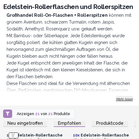
Edelstein-Rollerflaschen und Rollerspitzen
Großhandel Roll-On-Flaschen + Rollerspitze
n
können mit
grünem Aventurin, schwarzem Turmalin, rotem Jaspis,
Sodalith, Amethyst, Rosenquarz usw. gekauft werden.
Mit Bambus- oder Silberkappe. Jede Edelsteinkugel wurde
sorgfältig poliert, die kühlen glatten Kugeln eignen sich
hervorragend zum gleichmäßigen Auftragen von Öl, die
Kugeln bleiben auch nicht hängen oder fallen heraus.
Jede Kugel entspricht dem jeweiligen Inhalt der Flasche, die
Kugel ist identisch mit den kleinen Kieselsteinen, die sich in
den Flaschen befinden.
Diese Flaschen sind ideal für die Verwendung mit ätherischen
Ölen, Parfümölen, medizinischen DYI-Mischungen, Essenzen
und anderen Flüssigkeiten
Mehr lesen
Anzeigen
21
von
21
Produkte
Anmelden oder
Anmelden oder
Registrieren für
Registrieren für
Neu eingetroffen
Empfohlen
Produktcode
Großhandelspreise
Großhandelspreise
10x
Edelstein-Rollerflasche
10x
Edelstein-Rollerflasche