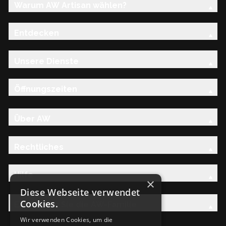
Warum AW Artisan wählen?
Entdecken
Unsere Dienste
Öffnungszeiten
Über AW
Rechtliches
Hilfe
×
Diese Webseite verwendet
Cookies.
Entdecken Sie die AW-Familie
Wir verwenden Cookies, um die