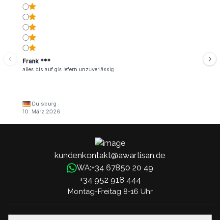
Frank ***
alles bis auf gls lefern unzuverlässig
Duisburg
10. März 2026
kundenkontakt@awartisan.de
+34 67850 20 49
WA:
+34 952 918 444
Montag-Freitag 8-16 Uhr