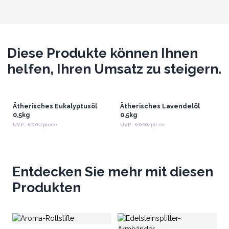
Diese Produkte können Ihnen
helfen, Ihren Umsatz zu steigern.
Ätherisches Eukalyptusöl
Ätherisches Lavendelöl
0,5kg
0,5kg
UVP : €0.01/piece
UVP : €0.00/piece
Entdecken Sie mehr mit diesen
Produkten
Gl