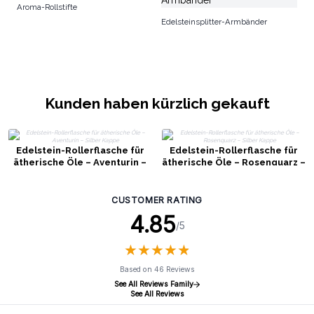
Aroma-Rollstifte
Edelsteinsplitter-Armbänder
Kunden haben kürzlich gekauft
Edelstein-Rollerflasche für
Edelstein-Rollerflasche für
ätherische Öle – Aventurin –
ätherische Öle – Rosenquarz –
Silber Kappe
Silber Kappe
CUSTOMER RATING
4.85
/5
★
★
★
★
★
★
★
★
★
★
Based on 46 Reviews
See All Reviews Family
See All Reviews