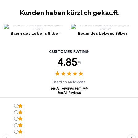
Kunden haben kürzlich gekauft
Baum des Lebens Silber
Baum des Lebens Silber
Ohrringe 15mm - Abalone
Ohrringe 15mm - Perlmutt
CUSTOMER RATING
4.85
/5
★
★
★
★
★
★
★
★
★
★
Based on 46 Reviews
See All Reviews Family
See All Reviews