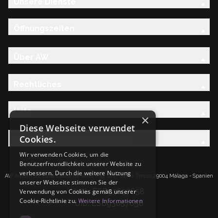
Unsere Dienste
Öffnungszeiten
Über AW
Rechtliches
Hilfe
×
Diese Webseite verwendet
Cookies.
Entdecken Sie die AW-Familie
Wir verwenden Cookies, um die
Benutzerfreundlichkeit unserer Website zu
verbessern. Durch die weitere Nutzung
AW Artisan S.L.Calle Caleta de Velez n39, 41 PI Santa Tereza 29004 Málaga - Spanien
unserer Webseite stimmen Sie der
IdNr: ESB93657658
Verwendung von Cookies gemäß unserer
Cookie-Richtlinie zu.
Weitere Informationen
UID: ESB93657658