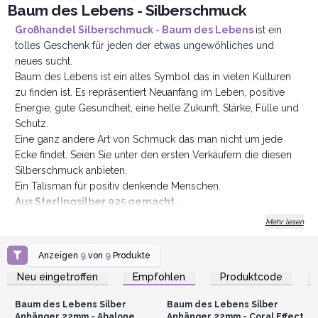
Baum des Lebens - Silberschmuck
Großhandel Silberschmuck - Baum des Lebens
ist ein
tolles Geschenk für jeden der etwas ungewöhliches und
neues sucht.
Baum des Lebens ist ein altes Symbol das in vielen Kulturen
zu finden ist. Es repräsentiert Neuanfang im Leben, positive
Energie, gute Gesundheit, eine helle Zukunft, Stärke, Fülle und
Schutz.
Eine ganz andere Art von Schmuck das man nicht um jede
Ecke findet. Seien Sie unter den ersten Verkäufern die diesen
Silberschmuck anbieten.
Ein Talisman für positiv denkende Menschen.
Aus Sterlingsilber 925 gemacht.
Mehr lesen
Anzeigen
9
von
9
Produkte
Anmelden oder
Anmelden oder
Registrieren für
Registrieren für
Neu eingetroffen
Empfohlen
Produktcode
Großhandelspreise
Großhandelspreise
Baum des Lebens Silber
Baum des Lebens Silber
Anhänger 22mm - Abalone
Anhänger 22mm - Coral Effect