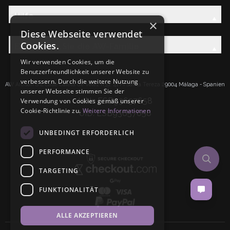
Hilfe
×
Diese Webseite verwendet
Cookies.
Entdecken Sie die AW-Familie
Wir verwenden Cookies, um die
Benutzerfreundlichkeit unserer Website zu
verbessern. Durch die weitere Nutzung
AW Artisan S.L.Calle Caleta de Velez n39, 41 PI Santa Tereza 29004 Málaga - Spanien
unserer Webseite stimmen Sie der
IdNr: ESB93657658
Verwendung von Cookies gemäß unserer
Cookie-Richtlinie zu.
Weitere Informationen
UID: ESB93657658
UNBEDINGT ERFORDERLICH
PERFORMANCE
TARGETING
FUNKTIONALITÄT
ALLE AKZEPTIEREN