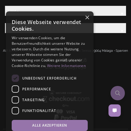
Hilfe
×
Diese Webseite verwendet
Cookies.
Entdecken Sie die AW-Familie
Wir verwenden Cookies, um die
Benutzerfreundlichkeit unserer Website zu
verbessern. Durch die weitere Nutzung
AW Artisan S.L.Calle Caleta de Velez n39, 41 PI Santa Tereza 29004 Málaga - Spanien
unserer Webseite stimmen Sie der
IdNr: ESB93657658
Verwendung von Cookies gemäß unserer
Cookie-Richtlinie zu.
Weitere Informationen
UID: ESB93657658
UNBEDINGT ERFORDERLICH
PERFORMANCE
TARGETING
FUNKTIONALITÄT
ALLE AKZEPTIEREN