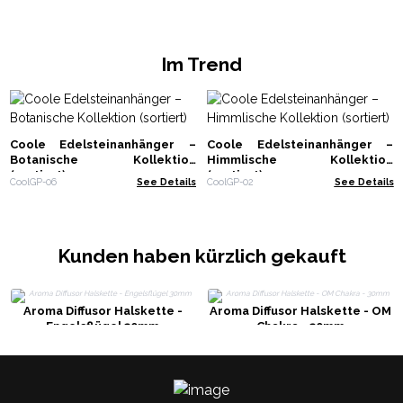
Im Trend
Coole Edelsteinanhänger –
Coole Edelsteinanhänger –
Botanische Kollektion
Himmlische Kollektion
(sortiert)
(sortiert)
CoolGP-06
See Details
CoolGP-02
See Details
Kunden haben kürzlich gekauft
Aroma Diffusor Halskette -
Aroma Diffusor Halskette - OM
Engelsflügel 30mm
Chakra - 30mm