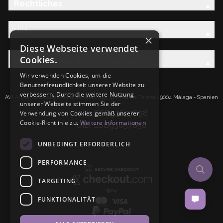
Rechtliches
Hilfe
×
Diese Webseite verwendet
Cookies.
Entdecken Sie die AW-Familie
Wir verwenden Cookies, um die
Benutzerfreundlichkeit unserer Website zu
verbessern. Durch die weitere Nutzung
AW Artisan S.L.Calle Caleta de Velez n39, 41 PI Santa Tereza 29004 Málaga - Spanien
unserer Webseite stimmen Sie der
IdNr: ESB93657658
Verwendung von Cookies gemäß unserer
Cookie-Richtlinie zu.
Weitere Informationen
UID: ESB93657658
UNBEDINGT ERFORDERLICH
PERFORMANCE
TARGETING
FUNKTIONALITÄT