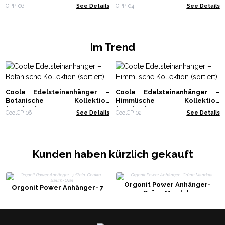
OPP-06
See Details
OPP-04
See Details
Im Trend
Coole Edelsteinanhänger –
Coole Edelsteinanhänger –
Botanische Kollektion
Himmlische Kollektion
(sortiert)
(sortiert)
CoolGP-06
See Details
CoolGP-02
See Details
Kunden haben kürzlich gekauft
Orgonit Power Anhänger-
Orgonit Power Anhänger- 7
Grüne Mandala
Stein-Chakra-Baum-Oval