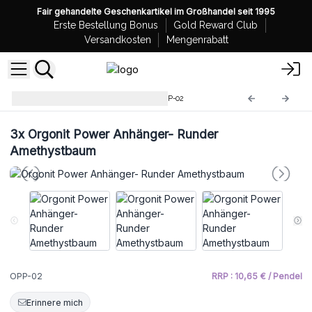
Fair gehandelte Geschenkartikel im Großhandel seit 1995
Erste Bestellung Bonus
Gold Reward Club
Versandkosten
Mengenrabatt
Orgonit Power Anhänger
OPP-02
3x
Orgonit Power Anhänger- Runder
Amethystbaum
OPP-02
RRP : 10,65 € / Pendel
Erinnere mich