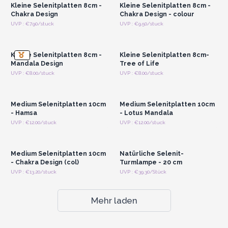
Kleine Selenitplatten 8cm -
Kleine Selenitplatten 8cm -
Chakra Design
Chakra Design - colour
Anmelden oder
Anmelden oder
UVP : €7.90/stuck
UVP : €9.50/stuck
Registrieren für
Registrieren für
Großhandelspreise
Großhandelspreise
Kleine Selenitplatten 8cm -
Kleine Selenitplatten 8cm-
Mandala Design
Tree of Life
Anmelden oder
Anmelden oder
UVP : €8.00/stuck
UVP : €8.00/stuck
Registrieren für
Registrieren für
Großhandelspreise
Großhandelspreise
Medium Selenitplatten 10cm
Medium Selenitplatten 10cm
- Hamsa
- Lotus Mandala
Anmelden oder
Anmelden oder
UVP : €12.00/stuck
UVP : €12.00/stuck
Registrieren für
Registrieren für
Großhandelspreise
Großhandelspreise
Medium Selenitplatten 10cm
Natürliche Selenit-
- Chakra Design (col)
Turmlampe - 20 cm
UVP : €13.20/stuck
UVP : €39.30/Stück
Mehr laden