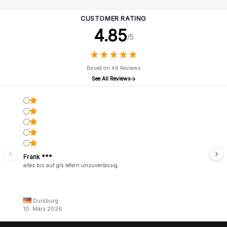
CUSTOMER RATING
4.85
/5
★
★
★
★
★
★
★
★
★
★
Based on 46 Reviews
See All Reviews
Frank ***
alles bis auf gls lefern unzuverlässig
Duisburg
10. März 2026