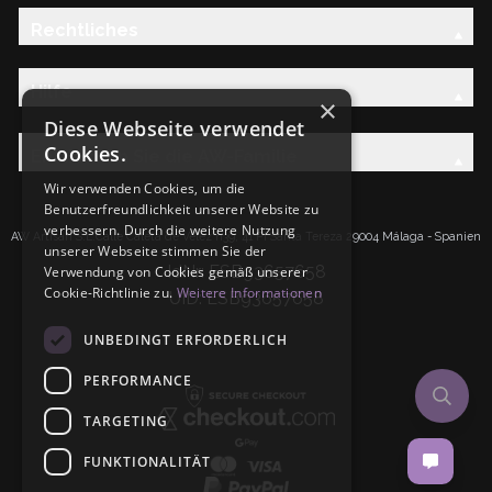
Rechtliches
Hilfe
×
Diese Webseite verwendet
Cookies.
Entdecken Sie die AW-Familie
Wir verwenden Cookies, um die
Benutzerfreundlichkeit unserer Website zu
verbessern. Durch die weitere Nutzung
AW Artisan S.L.Calle Caleta de Velez n39, 41 PI Santa Tereza 29004 Málaga - Spanien
unserer Webseite stimmen Sie der
IdNr: ESB93657658
Verwendung von Cookies gemäß unserer
Cookie-Richtlinie zu.
Weitere Informationen
UID: ESB93657658
UNBEDINGT ERFORDERLICH
PERFORMANCE
TARGETING
FUNKTIONALITÄT