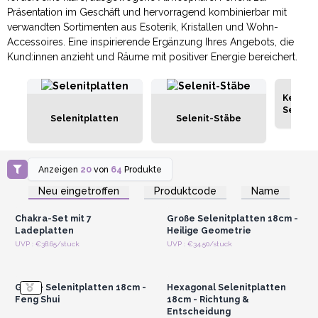
Präsentation im Geschäft und hervorragend kombinierbar mit
verwandten Sortimenten aus Esoterik, Kristallen und Wohn-
Accessoires. Eine inspirierende Ergänzung Ihres Angebots, die
Kund:innen anzieht und Räume mit positiver Energie bereichert.
Kerzenh
Selenit
Selenitplatten
Selenit-Stäbe
Anzeigen
20
von
64
Produkte
Anmelden oder
Anmelden oder
Registrieren für
Registrieren für
Neu eingetroffen
Produktcode
Name
Großhandelspreise
Großhandelspreise
Chakra-Set mit 7
Große Selenitplatten 18cm -
Ladeplatten
Heilige Geometrie
Anmelden oder
Anmelden oder
UVP : €38.65/stuck
UVP : €34.50/stuck
Registrieren für
Registrieren für
Großhandelspreise
Großhandelspreise
Große Selenitplatten 18cm -
Hexagonal Selenitplatten
Feng Shui
18cm - Richtung &
Entscheidung