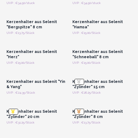
Anmelden oder
Anmelden oder
UVP : €34.50/stuck
UVP : €34.50/stuck
Registrieren für
Registrieren für
Großhandelspreise
Großhandelspreise
Kerzenhalter aus Selenit
Kerzenhalter aus Selenit
"Bergspitze" 8 cm
"Hamsa"
Anmelden oder
Anmelden oder
UVP : €13.75/Stück
UVP : €15.00/Stück
Registrieren für
Registrieren für
Großhandelspreise
Großhandelspreise
Kerzenhalter aus Selenit
Kerzenhalter aus Selenit
"Herz"
"Schneeball" 8 cm
Anmelden oder
Anmelden oder
UVP : €15.00/Stück
UVP : €15.00/Stück
Registrieren für
Registrieren für
Großhandelspreise
Großhandelspreise
Kerzenhalter aus Selenit "Yin
Kerzenhalter aus Selenit
& Yang"
"Zylinder" 15 cm
Anmelden oder
Anmelden oder
UVP : €24.35/Stück
UVP : €26.25/Stück
Registrieren für
Registrieren für
Großhandelspreise
Großhandelspreise
Kerzenhalter aus Selenit
Kerzenhalter aus Selenit
"Zylinder" 20 cm
"Zylinder" 8 cm
Anmelden oder
Anmelden oder
UVP : €31.25/Stück
UVP : €13.75/Stück
Registrieren für
Registrieren für
Großhandelspreise
Großhandelspreise