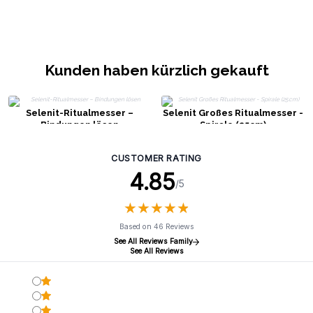
Kunden haben kürzlich gekauft
Selenit-Ritualmesser –
Selenit Großes Ritualmesser -
Bindungen lösen
Spirale (25cm)
CUSTOMER RATING
4.85
/5
★
★
★
★
★
★
★
★
★
★
Based on 46 Reviews
See All Reviews Family
See All Reviews