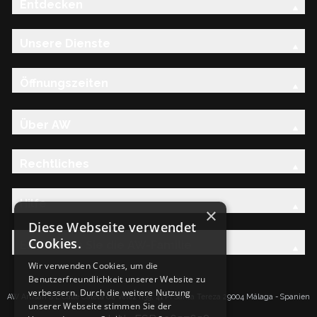
Entdecken
Unsere Dienste
Öffnungszeiten
Über AW
Rechtliches
Hilfe
×
Diese Webseite verwendet
Cookies.
Entdecken Sie die AW-Familie
Wir verwenden Cookies, um die
Benutzerfreundlichkeit unserer Website zu
verbessern. Durch die weitere Nutzung
AW Artisan S.L.Calle Caleta de Velez n39, 41 PI Santa Tereza 29004 Málaga - Spanien
unserer Webseite stimmen Sie der