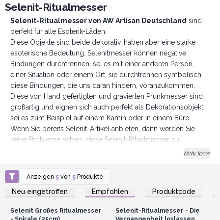
Selenit-Ritualmesser
Selenit-Ritualmesser von AW Artisan Deutschland
sind
perfekt für alle Esoterik-Läden.
Diese Objekte sind beide dekorativ, haben aber eine starke
esoterische Bedeutung. Selenitmesser können negative
Bindungen durchtrennen, sei es mit einer anderen Person,
einer Situation oder einem Ort, sie durchtrennen symbolisch
diese Bindungen, die uns daran hindern, voranzukommen.
Diese von Hand gefertigten und gravierten Prunkmesser sind
großartig und eignen sich auch perfekt als Dekorationsobjekt,
sei es zum Beispiel auf einem Kamin oder in einem Büro.
Wenn Sie bereits Selenit-Artikel anbieten, dann werden Sie
keine Probleme haben, diese Selenit-Ritualmesser zu
verkaufen.
Mehr lesen
Bestellen Sie sie noch heute und trennen Sie die Bande
schlechter Geschäfte!
Anzeigen
5
von
5
Produkte
Anmelden oder
Anmelden oder
Registrieren für
Registrieren für
Neu eingetroffen
Empfohlen
Produktcode
Großhandelspreise
Großhandelspreise
Selenit Großes Ritualmesser
Selenit-Ritualmesser - Die
- Spirale (25cm)
Vergangenheit loslassen