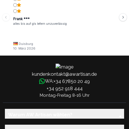
Frank ***
alles bis auf gls lefern unzuverlässig
Duisburg
10. März 2026
kundenkontakt@awartisan.de
+34 67850 20 49
WA:
+34 952 918 444
Montag-Freitag 8-16 Uhr
Warum AW Artisan wählen?