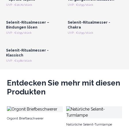
Anmelden oder
Anmelden oder
UVP : €20.70/stück
UVP : €17.95/stück
Registrieren für
Registrieren für
Großhandelspreise
Großhandelspreise
Selenit-Ritualmesser –
Selenit-Ritualmesser -
Bindungen lösen
Chakra
Anmelden oder
UVP : €17.95/stück
UVP : €17.95/stück
Registrieren für
Großhandelspreise
Selenit-Ritualmesser -
Klassisch
UVP : €13.80/stück
Entdecken Sie mehr mit diesen
Produkten
Se
Orgonit Briefbeschwerer
Natürliche Selenit-Turmlampe