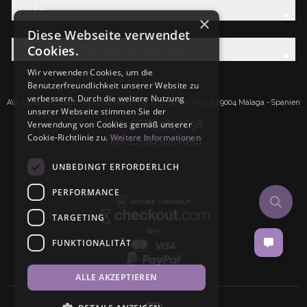
Hilfe
×
Diese Webseite verwendet
Cookies.
Entdecken Sie die AW-Familie
Wir verwenden Cookies, um die
Benutzerfreundlichkeit unserer Website zu
verbessern. Durch die weitere Nutzung
AW Artisan S.L.Calle Caleta de Velez n39, 41 PI Santa Tereza 29004 Málaga - Spanien
unserer Webseite stimmen Sie der
IdNr: ESB93657658
Verwendung von Cookies gemäß unserer
Cookie-Richtlinie zu.
Weitere Informationen
UID: ESB93657658
UNBEDINGT ERFORDERLICH
PERFORMANCE
TARGETING
FUNKTIONALITÄT
ALLE AKZEPTIEREN