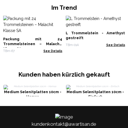
Im Trend
L Trommelstein - Amethyst
gestreift
Packung mit 24
Trommelsteinen – Malachit
TBm-01A
See Details
Klasse SA
TBm-67
See Details
Kunden haben kürzlich gekauft
Medium Selenitplatten 10cm -
Medium Selenitplatten 10cm -
Hamsa
Einfach
kundenkontakt@awartisan.de