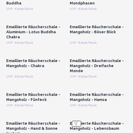
Buddha
Mondphasen
Anmelden oder
Anmelden oder
UVP : €10.00/Stück
UVP : €10.00/Stück
Registrieren für
Registrieren für
Großhandelspreise
Großhandelspreise
Emaillierte Räucherschale -
Emaillierte Räucherschale -
Aluminium - Lotus Buddha
Mangoholz - Böser Blick
Chakra
Anmelden oder
Anmelden oder
UVP : €10.00/Stück
UVP : €10.00/Stück
Registrieren für
Registrieren für
Großhandelspreise
Großhandelspreise
Emaillierte Räucherschale -
Emaillierte Räucherschale -
Mangoholz - Chakra
Mangoholz - Dreifache
Monde
Anmelden oder
Anmelden oder
UVP : €10.00/Stück
UVP : €10.00/Stück
Registrieren für
Registrieren für
Großhandelspreise
Großhandelspreise
Emaillierte Räucherschale -
Emaillierte Räucherschale -
Mangoholz - Fünfeck
Mangoholz - Hamsa
Anmelden oder
Anmelden oder
UVP : €10.00/Stück
UVP : €10.00/Stück
Registrieren für
Registrieren für
Großhandelspreise
Großhandelspreise
Emaillierte Räucherschale -
Emaillierte Räucherschale -
Mangoholz - Hand & Sonne
Mangoholz - Lebensbaum