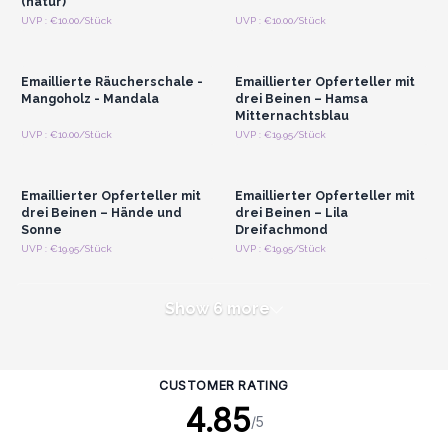
(natur)
Anmelden oder
Anmelden oder
UVP : €10.00/Stück
UVP : €10.00/Stück
Registrieren für
Registrieren für
Großhandelspreise
Großhandelspreise
Emaillierte Räucherschale -
Emaillierter Opferteller mit
Mangoholz - Mandala
drei Beinen – Hamsa
Mitternachtsblau
Anmelden oder
Anmelden oder
UVP : €10.00/Stück
UVP : €19.95/Stück
Registrieren für
Registrieren für
Großhandelspreise
Großhandelspreise
Emaillierter Opferteller mit
Emaillierter Opferteller mit
drei Beinen – Hände und
drei Beinen – Lila
Sonne
Dreifachmond
UVP : €19.95/Stück
UVP : €19.95/Stück
Show 6 more
CUSTOMER RATING
4.85
/5