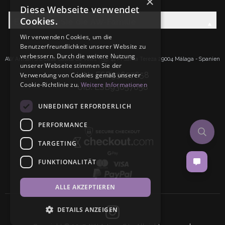
×
Diese Webseite verwendet
Cookies.
Entdecken Sie die AW-Familie
Wir verwenden Cookies, um die
Benutzerfreundlichkeit unserer Website zu
verbessern. Durch die weitere Nutzung
AW Artisan S.L.Calle Caleta de Velez n39, 41 PI Santa Tereza 29004 Málaga - Spanien
unserer Webseite stimmen Sie der
IdNr: ESB93657658
Verwendung von Cookies gemäß unserer
Cookie-Richtlinie zu.
Weitere Informationen
UID: ESB93657658
UNBEDINGT ERFORDERLICH
PERFORMANCE
TARGETING
FUNKTIONALITÄT
ALLE AKZEPTIEREN
DETAILS ANZEIGEN