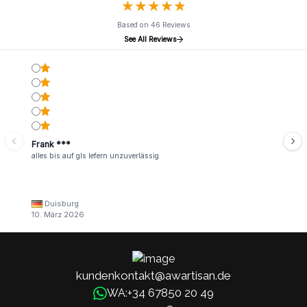
★
★
★
★
★
★
★
★
★
★
Based on 46 Reviews
See All Reviews
Frank ***
alles bis auf gls lefern unzuverlässig
Duisburg
10. März 2026
kundenkontakt@awartisan.de
+34 67850 20 49
WA: