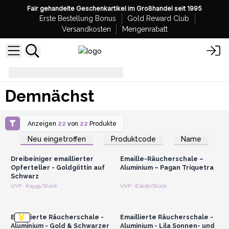
Fair gehandelte Geschenkartikel im Großhandel seit 1995
Erste Bestellung Bonus
Gold Reward Club
Versandkosten
Mengenrabatt
Demnächst
Demnächst
Anzeigen
22
von
22
Produkte
Anmelden oder
Anmelden oder
Registrieren für
Registrieren für
Neu eingetroffen
Produktcode
Name
Großhandelspreise
Großhandelspreise
Dreibeiniger emaillierter
Emaille-Räucherschale –
Opferteller - Goldgöttin auf
Aluminium – Pagan Triquetra
Schwarz
Anmelden oder
Anmelden oder
UVP : €19.95/Stück
UVP : €10.00/Stück
Registrieren für
Registrieren für
Großhandelspreise
Großhandelspreise
Emaillierte Räucherschale -
Emaillierte Räucherschale -
Aluminium - Gold & Schwarzer
Aluminium - Lila Sonnen- und