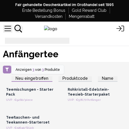
Fair gehandelte Geschenkartikel im Großhandel seit 1995
Erste Bestellung Bonus
Gold Reward Club
Versandkosten
Mengenrabatt
Anfängertee
Anfängertee
Anzeigen
3
von
3
Produkte
Anmelden oder
Anmelden oder
Registrieren für
Registrieren für
Neu eingetroffen
Produktcode
Name
Großhandelspreise
Großhandelspreise
Teemischungen - Starter
Rohkristall-Edelstein-
Pack
Teesieb-Starterpaket
Anmelden oder
UVP : €92.60/piece
UVP : €578.77/Anfänger
Registrieren für
Großhandelspreise
Teeflaschen- und
Teekannen-Starterset
UVP : €506.90/Stück