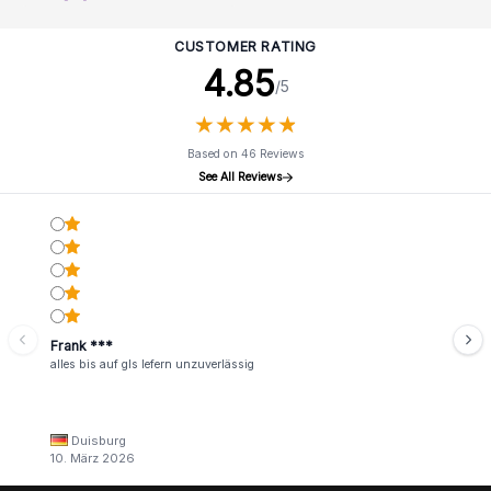
CUSTOMER RATING
4.85
/5
★
★
★
★
★
★
★
★
★
★
Based on 46 Reviews
See All Reviews
Frank ***
alles bis auf gls lefern unzuverlässig
Duisburg
10. März 2026