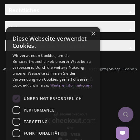
Rechtliches
Hilfe
×
Diese Webseite verwendet
Cookies.
Entdecken Sie die AW-Familie
Wir verwenden Cookies, um die
Benutzerfreundlichkeit unserer Website zu
verbessern. Durch die weitere Nutzung
AW Artisan S.L.Calle Caleta de Velez n39, 41 PI Santa Tereza 29004 Málaga - Spanien
unserer Webseite stimmen Sie der
IdNr: ESB93657658
Verwendung von Cookies gemäß unserer
Cookie-Richtlinie zu.
Weitere Informationen
UID: ESB93657658
UNBEDINGT ERFORDERLICH
PERFORMANCE
TARGETING
FUNKTIONALITÄT