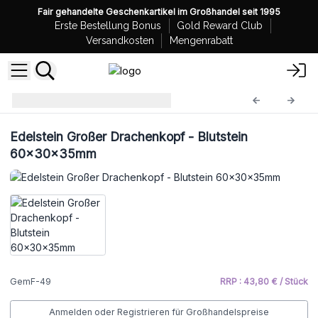
Fair gehandelte Geschenkartikel im Großhandel seit 1995
Erste Bestellung Bonus
Gold Reward Club
Versandkosten
Mengenrabatt
Edelsteinfiguren
GemF-49
Edelstein Großer Drachenkopf - Blutstein
60x30x35mm
GemF-49
RRP : 43,80 € / Stück
Anmelden oder Registrieren für Großhandelspreise