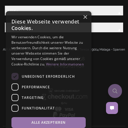
Hilfe
×
Diese Webseite verwendet
Cookies.
Entdecken Sie die AW-Familie
Wir verwenden Cookies, um die
Benutzerfreundlichkeit unserer Website zu
verbessern. Durch die weitere Nutzung
AW Artisan S.L.Calle Caleta de Velez n39, 41 PI Santa Tereza 29004 Málaga - Spanien
unserer Webseite stimmen Sie der
IdNr: ESB93657658
Verwendung von Cookies gemäß unserer
Cookie-Richtlinie zu.
Weitere Informationen
UID: ESB93657658
UNBEDINGT ERFORDERLICH
PERFORMANCE
TARGETING
FUNKTIONALITÄT
ALLE AKZEPTIEREN