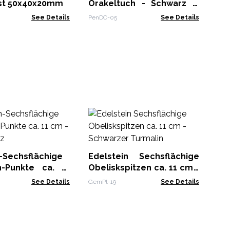
st 50x40x20mm
Orakeltuch - Schwarz &
Gold
See Details
PenDC-05
See Details
Ha
se
Ob
Gem
Ra
-Sechsflächige
Edelstein Sechsflächige
n-Punkte ca. 11
Obeliskspitzen ca. 11 cm -
enquarz
Schwarzer Turmalin
See Details
GemPt-19
See Details