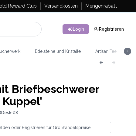
old Reward Club
Versandkosten
Mengenrabatt
Login
Registrieren
ucherwerk
Edelsteine und Kristalle
Artisan Tee
Ra
it Briefbeschwerer
s Kuppel'
ODesk-08
lden oder Registrieren für Großhandelspreise