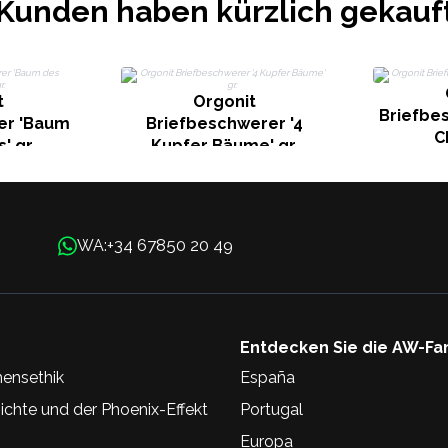
Kunden haben kürzlich gekauf
t
Orgonit
Briefbe
er 'Baum
Briefbeschwerer '4
C
' gr.
Kupfer Bäume' gr.
+34 67850 20 49
WA:
Entdecken Sie die AW-Fa
ensethik
España
chte und der Phoenix-Effekt
Portugal
Europa