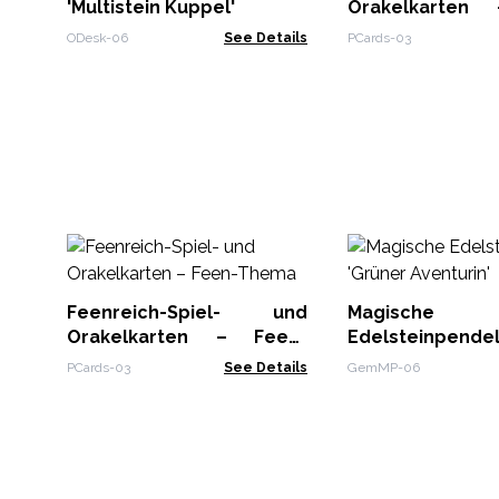
'Multistein Kuppel'
Orakelkarten
Thema
ODesk-06
See Details
PCards-03
Feenreich-Spiel- und
Magische
Orakelkarten – Feen-
Edelsteinpende
Thema
Aventurin'
PCards-03
See Details
GemMP-06