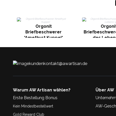
Orgonit
Orgoni
Briefbeschwerer
Briefbeschwer
'Amethyst Kuppel'
des Lebens
kundenkontakt@awartisan.de
Warum AW Artisan wählen?
Über AW
Erste Bestellung Bonus
Unternehm
AW-Geschi
Kein Mindestbestellwert
Gold Reward Club