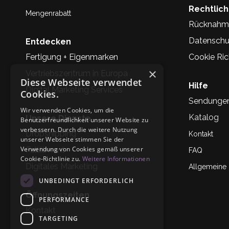
Rechtlic
Mengenrabatt
Rücknahm
Datenschu
Entdecken
Fertigung + Eigenmarken
Cookie Rich
×
Vertriebszentrum in Europa
Diese Webseite verwendet
Hilfe
Digital Marketing Services
Cookies.
Sendunge
Wir verwenden Cookies, um die
Katalog
Unsere Dienste
Benutzerfreundlichkeit unserer Website zu
verbessern. Durch die weitere Nutzung
Dropshipping
Kontakt
unserer Webseite stimmen Sie der
Verwendung von Cookies gemäß unserer
Fullfilment
FAQ
Cookie-Richtlinie zu.
Weitere Informationen
Digitales Marketing
Allgemeine
UNBEDINGT ERFORDERLICH
Öffnungszeiten
PERFORMANCE
Kontakt
TARGETING