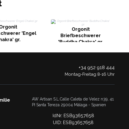
t
Orgonit
Orgonit
schwerer 'Engel
B
Briefbeschwerer
hakra' gr.
'Buddha Chakra' gr.
+34 952 918 444
Montag-Freitag 8-16 Uhr
AW Artisan S.L.Calle Caleta de Velez n39, 41
milie
PI Santa Tereza 29004 Málaga - Spanien
IdNr: ESB93657658
UID: ESB93657658