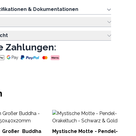
ifikationen & Dokumentationen
cht
e Zahlungen:
n
Or
15
n Großer Buddha
Mystische Motte - Pendel-
ORG