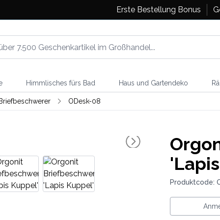
Erste Bestellung Bonus
G
e
Himmlisches fürs Bad
Haus und Gartendeko
Rä
Briefbeschwerer
ODesk-08
Orgon
'Lapi
Produktcode: 
Anme