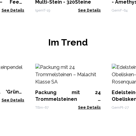
 – Feen-
Multi-Stein - 320Steine
- Amethy
See Details
IgemT-19
See Details
GemF-64
Im Trend
l 'Grüner
Packung mit 24
Edelstein
Trommelsteinen –
Obeliske
See Details
Malachit Klasse SA
cm - Ros
TBm-67
See Details
GemPt-27