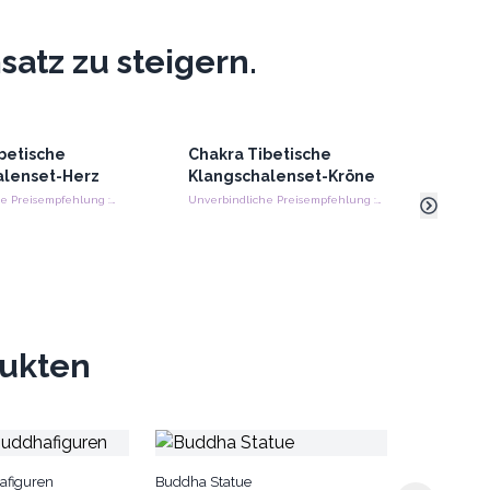
atz zu steigern.
betische
Chakra Tibetische
Chak
alenset-Herz
Klangschalenset-Kröne
Klan
Unverbindliche Preisempfehlung : €36.00/Stück
Unverbindliche Preisempfehlung : €36.00/Stück
dukten
Kleiner Med
afiguren
Buddha Statue