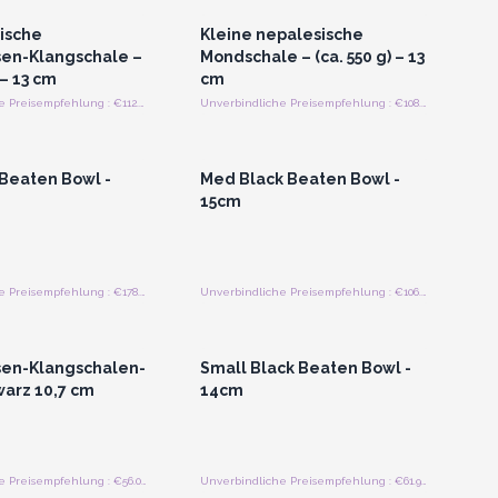
dische
Kleine nepalesische
en-Klangschale –
Mondschale – (ca. 550 g) – 13
 – 13 cm
cm
Unverbindliche Preisempfehlung : €112.50/Stück
Unverbindliche Preisempfehlung : €108.00/Stuck
n oder Registrieren
Anmelden oder Registrieren
roßhandelspreise
für Großhandelspreise
 Beaten Bowl -
Med Black Beaten Bowl -
15cm
Unverbindliche Preisempfehlung : €178.75/Stück
Unverbindliche Preisempfehlung : €106.25/Stück
n oder Registrieren
Anmelden oder Registrieren
roßhandelspreise
für Großhandelspreise
en-Klangschalen-
Small Black Beaten Bowl -
warz 10,7 cm
14cm
Unverbindliche Preisempfehlung : €56.00/Stuck
Unverbindliche Preisempfehlung : €61.90/Stück