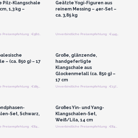
e Pilz-Klangschale
Geätzte Yogi-Figuren aus
 cm, 1,3 kg –
reinem Messing – 4er-Set –
ca. 3,85 kg
Unverbindliche Preisempfehlung : €58.00/Stück
Unverbindliche Preisempfehlung : €445.00/Stück
n oder Registrieren
Anmelden oder Registrieren
roßhandelspreise
für Großhandelspreise
alesische
Große, glänzende,
 – (ca. 850 g) – 17
handgefertigte
Klangschale aus
Glockenmetall (ca. 850 g) –
17 cm
Unverbindliche Preisempfehlung : €185.00/Stuck
Unverbindliche Preisempfehlung : €137.50/Stück
n oder Registrieren
Anmelden oder Registrieren
roßhandelspreise
für Großhandelspreise
ondphasen-
Großes Yin- und Yang-
len-Set, Schwarz,
Klangschalen-Set,
Weiß/Lila, 14 cm
Unverbindliche Preisempfehlung : €84.00/Stuck
Unverbindliche Preisempfehlung : €84.00/Stuck
n oder Registrieren
Anmelden oder Registrieren
roßhandelspreise
für Großhandelspreise