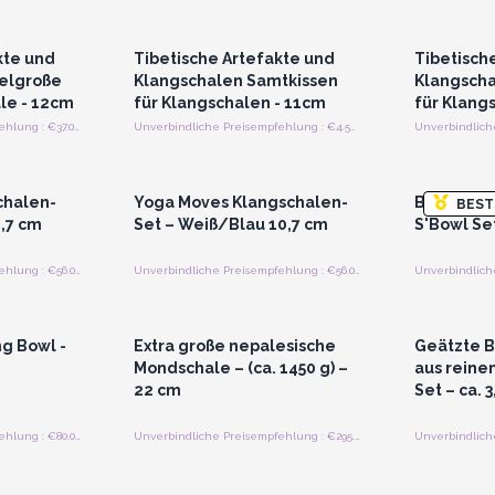
strieren
Anmelden oder Registrieren
Anmelde
preise
für Großhandelspreise
für G
kte und
Tibetische Artefakte und
Tibetisch
telgroße
Klangschalen Samtkissen
Klangscha
le - 12cm
für Klangschalen - 11cm
für Klang
Unverbindliche Preisempfehlung : €37.00/Stück
Unverbindliche Preisempfehlung : €4.55/Stück
strieren
Anmelden oder Registrieren
Anmelde
preise
für Großhandelspreise
für G
chalen-
Yoga Moves Klangschalen-
Brass Gol
BEST
0,7 cm
Set – Weiß/Blau 10,7 cm
S'Bowl Se
Unverbindliche Preisempfehlung : €56.00/Stuck
Unverbindliche Preisempfehlung : €56.00/Stuck
strieren
Anmelden oder Registrieren
Anmelde
preise
für Großhandelspreise
für G
ng Bowl -
Extra große nepalesische
Geätzte 
Mondschale – (ca. 1450 g) –
aus reine
22 cm
Set – ca. 3
Unverbindliche Preisempfehlung : €80.00/Stück
Unverbindliche Preisempfehlung : €295.00/Stuck
strieren
Anmelden oder Registrieren
Anmelde
preise
für Großhandelspreise
für G