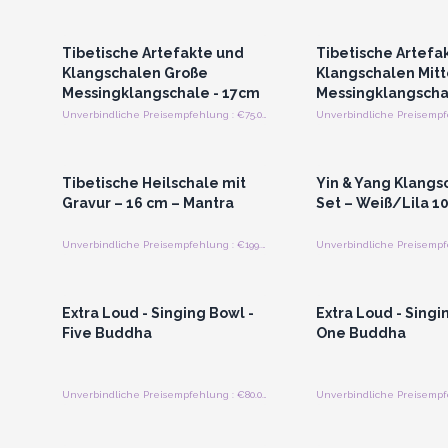
Anmelden oder Registrieren
Anmelden oder Regi
für Großhandelspreise
für Großhandels
Tibetische Artefakte und
Tibetische Artefa
Klangschalen Große
Klangschalen Mit
Messingklangschale - 17cm
Messingklangscha
Unverbindliche Preisempfehlung : €75.00/Stück
Anmelden oder Registrieren
Anmelden oder Regi
für Großhandelspreise
für Großhandels
Tibetische Heilschale mit
Yin & Yang Klangs
Gravur – 16 cm – Mantra
Set – Weiß/Lila 1
Unverbindliche Preisempfehlung : €199.00/Stuck
Anmelden oder Registrieren
Anmelden oder Regi
für Großhandelspreise
für Großhandels
Extra Loud - Singing Bowl -
Extra Loud - Singi
Five Buddha
One Buddha
Unverbindliche Preisempfehlung : €80.00/Stück
Anmelden oder Registrieren
Anmelden oder Regi
für Großhandelspreise
für Großhandels