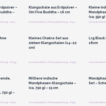
rdpulver –
Klangschale aus Erdpulver –
Kleine in
Buddha –
Om Five Buddha – 16 cm
Mondphas
(ca. 550 g)
Unverbindliche Preisempfehlung : €42.00/Stuck
Unverbindliche Preisempfehlung : €42.00/Stuck
strieren
Anmelden oder Registrieren
Anmelde
preise
für Großhandelspreise
für G
ohne
Kleines Chakra-Set aus
Lrg Black
sieben Klangschalen (14–22
18cm
cm)
Unverbindliche Preisempfehlung : €2.55/Stück
Unverbindliche Preisempfehlung : €294.00/Stuck
strieren
Anmelden oder Registrieren
Anmelde
preise
für Großhandelspreise
für G
zende,
Mittlere indische
Mondphas
Mondphasen-Klangschale –
Set – Sch
(ca. 750 g) – 15 cm
 750 g) –
Unverbindliche Preisempfehlung : €122.50/Stück
Unverbindliche Preisempfehlung : €150.00/Stück