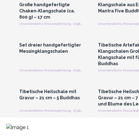
Große handgefertigte
Klangschale aus E
Chaken-Klangschale (ca.
Mantra Five Buddh
800 g) – 17 cm
Unverbindliche Preisempfehlung : €156.30/Stück
Anmelden oder Registrieren
Anmelden oder Regi
für Großhandelspreise
für Großhandels
Set dreier handgefertigter
Tibetische Artefa
Messingklangschalen
Klangschalen Gro
Klangschale mit f
Buddhas
Unverbindliche Preisempfehlung : €120.00/Stück
Anmelden oder Registrieren
Anmelden oder Regi
für Großhandelspreise
für Großhandels
Tibetische Heilschale mit
Tibetische Heilsc
Gravur – 21 cm – 5 Buddhas
Gravur – 21 cm – 7
und Blume des L
Unverbindliche Preisempfehlung : €320.00/Stuck