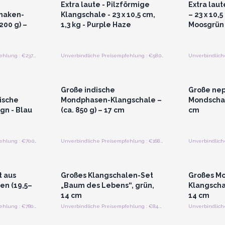
Extra laute - Pilzförmige
Extra laut
haken-
Klangschale - 23 x 10,5 cm,
– 23 x 10,5
200 g) –
1,3 kg - Purple Haze
Moosgrün
Unverbindliche Preisempfehlung : €237.50/Stück
Unverbindliche Preisempfehlung : €58.00/Stück
strieren
Anmelden oder Registrieren
Anmelde
preise
für Großhandelspreise
für G
Große indische
Große nep
ische
Mondphasen-Klangschale –
Mondschale
gn - Blau
(ca. 850 g) – 17 cm
cm
Unverbindliche Preisempfehlung : €70.00/Schüssel
Unverbindliche Preisempfehlung : €168.80/Stück
strieren
Anmelden oder Registrieren
Anmelde
preise
für Großhandelspreise
für G
t aus
Großes Klangschalen-Set
Großes M
en (19,5–
„Baum des Lebens“, grün,
Klangscha
14 cm
14 cm
Unverbindliche Preisempfehlung : €780.00/Stuck
Unverbindliche Preisempfehlung : €84.00/Stuck
strieren
Anmelden oder Registrieren
Anmelde
preise
für Großhandelspreise
für G