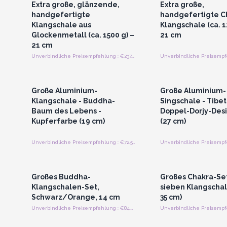
Extra große, glänzende,
Extra große,
handgefertigte
handgefertigte C
Klangschale aus
Klangschale (ca. 1
Glockenmetall (ca. 1500 g) –
21 cm
21 cm
Unverbindliche Preisempfehlung : €237.50/Stück
Anmelden oder Registrieren
Anmelden oder Regi
für Großhandelspreise
für Großhandels
Große Aluminium-
Große Aluminium-
Klangschale - Buddha-
Singschale - Tibet
Baum des Lebens -
Doppel-Dorjy-Desi
Kupferfarbe (19 cm)
(27 cm)
Unverbindliche Preisempfehlung : €72.50/Schüssel
Anmelden oder Registrieren
Anmelden oder Regi
für Großhandelspreise
für Großhandels
Großes Buddha-
Großes Chakra-Se
Klangschalen-Set,
sieben Klangschal
Schwarz/Orange, 14 cm
35 cm)
Unverbindliche Preisempfehlung : €84.00/Stuck
Anmelden oder Registrieren
Anmelden oder Regi
für Großhandelspreise
für Großhandels