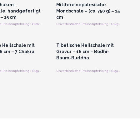
Chaken-
Mittlere nepalesische
le, handgefertigt
Mondschale – (ca. 750 g) – 15
 – 15 cm
cm
Unverbindliche Preisempfehlung : €106.30/Stück
Unverbindliche Preisempfehlung : €145.00/Stuck
n oder Registrieren
Anmelden oder Registrieren
roßhandelspreise
für Großhandelspreise
e Heilschale mit
Tibetische Heilschale mit
6 cm – 7 Chakra
Gravur – 16 cm – Bodhi-
Baum-Buddha
Unverbindliche Preisempfehlung : €199.00/Stuck
Unverbindliche Preisempfehlung : €199.00/Stuck