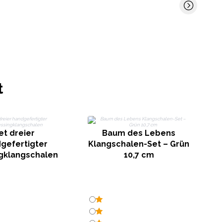
t
E
et dreier
Baum des Lebens
gefertigter
Klangschalen-Set – Grün
gklangschalen
10,7 cm