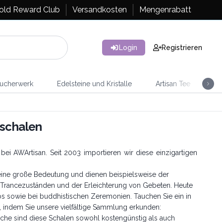
old Reward Club
Versandkosten
Mengenrabatt
Login
Registrieren
ucherwerk
Edelsteine und Kristalle
Artisan Tee
Ra
gschalen
bei AWArtisan. Seit 2003 importieren wir diese einzigartigen
 eine große Bedeutung und dienen beispielsweise der
n Trancezuständen und der Erleichterung von Gebeten. Heute
s sowie bei buddhistischen Zeremonien. Tauchen Sie ein in
 indem Sie unsere vielfältige Sammlung erkunden:
fläche sind diese Schalen sowohl kostengünstig als auch