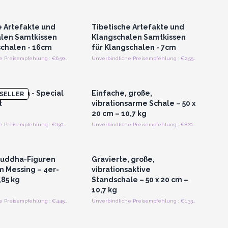
n oder Registrieren
Anmelden oder Registrieren
roßhandelspreise
für Großhandelspreise
e Artefakte und
Tibetische Artefakte und
len Samtkissen
Klangschalen Samtkissen
schalen - 16cm
für Klangschalen - 7cm
Unverbindliche Preisempfehlung : €6.50/Stück
Unverbindliche Preisempfehlung : €2.55/Stück
n oder Registrieren
Anmelden oder Registrieren
roßhandelspreise
für Großhandelspreise
den Tara - Special
Einfache, große,
SELLER
t
vibrationsarme Schale – 50 x
20 cm – 10,7 kg
Unverbindliche Preisempfehlung : €130.00/Stück
Unverbindliche Preisempfehlung : €820.00/Stück
n oder Registrieren
Anmelden oder Registrieren
roßhandelspreise
für Großhandelspreise
Buddha-Figuren
Gravierte, große,
m Messing – 4er-
vibrationsaktive
,85 kg
Standschale – 50 x 20 cm –
10,7 kg
Unverbindliche Preisempfehlung : €445.00/Stück
Unverbindliche Preisempfehlung : €1,330.00/Stück
n oder Registrieren
Anmelden oder Registrieren
roßhandelspreise
für Großhandelspreise