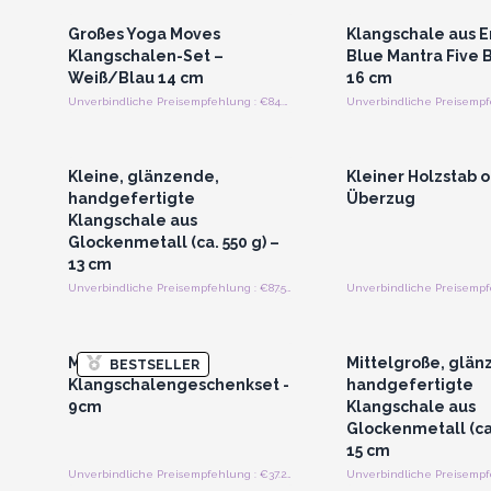
Großes Yoga Moves
Klangschale aus E
Klangschalen-Set –
Blue Mantra Five 
Weiß/Blau 14 cm
16 cm
Unverbindliche Preisempfehlung : €84.00/Stuck
Anmelden oder Registrieren
Anmelden oder Regi
für Großhandelspreise
für Großhandels
Kleine, glänzende,
Kleiner Holzstab 
handgefertigte
Überzug
Klangschale aus
Glockenmetall (ca. 550 g) –
13 cm
Unverbindliche Preisempfehlung : €87.50/Stück
Anmelden oder Registrieren
Anmelden oder Regi
für Großhandelspreise
für Großhandels
Messing
Mittelgroße, glän
BESTSELLER
Klangschalengeschenkset -
handgefertigte
9cm
Klangschale aus
Glockenmetall (ca.
15 cm
Unverbindliche Preisempfehlung : €37.25/Stück