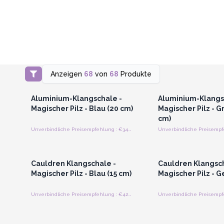
Anzeigen
68
von
68
Produkte
Anmelden oder Registrieren
Anmelden oder Regi
für Großhandelspreise
für Großhandels
Aluminium-Klangschale -
Aluminium-Klangs
Magischer Pilz - Blau (20 cm)
Magischer Pilz - G
cm)
Unverbindliche Preisempfehlung : €34.00/Schüssel
Anmelden oder Registrieren
Anmelden oder Regi
für Großhandelspreise
für Großhandels
Cauldren Klangschale -
Cauldren Klangsch
Magischer Pilz - Blau (15 cm)
Magischer Pilz - G
Unverbindliche Preisempfehlung : €42.00/Schüssel
Anmelden oder Registrieren
Anmelden oder Regi
für Großhandelspreise
für Großhandels