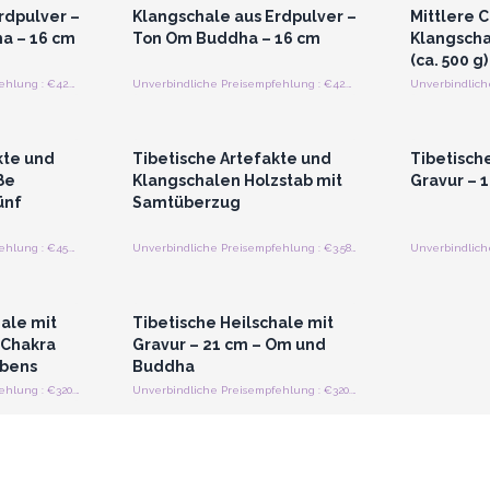
rdpulver –
Klangschale aus Erdpulver –
Mittlere 
a – 16 cm
Ton Om Buddha – 16 cm
Klangscha
(ca. 500 g)
Unverbindliche Preisempfehlung : €42.00/Stuck
Unverbindliche Preisempfehlung : €42.00/Stuck
strieren
Anmelden oder Registrieren
Anmelde
preise
für Großhandelspreise
für G
kte und
Tibetische Artefakte und
Tibetisch
ße
Klangschalen Holzstab mit
Gravur – 1
ünf
Samtüberzug
Unverbindliche Preisempfehlung : €45.00/Stück
Unverbindliche Preisempfehlung : €3.58/Stück
strieren
Anmelden oder Registrieren
preise
für Großhandelspreise
hale mit
Tibetische Heilschale mit
 Chakra
Gravur – 21 cm – Om und
ebens
Buddha
Unverbindliche Preisempfehlung : €320.00/Stuck
Unverbindliche Preisempfehlung : €320.00/Stuck