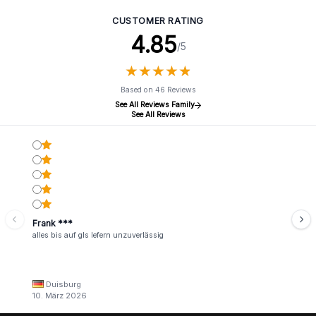
CUSTOMER RATING
4.85
/5
★
★
★
★
★
★
★
★
★
★
Based on 46 Reviews
See All Reviews Family
See All Reviews
Frank ***
alles bis auf gls lefern unzuverlässig
Duisburg
10. März 2026