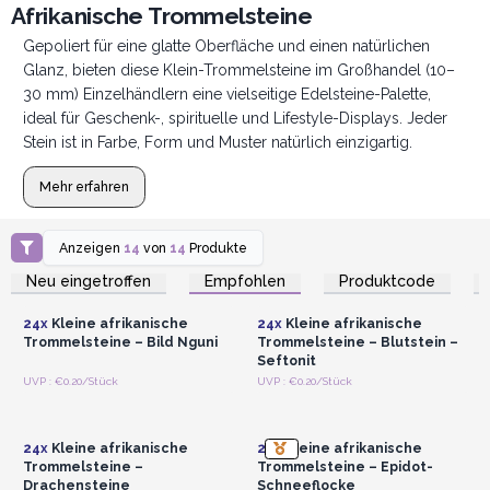
Afrikanische Trommelsteine
Gepoliert für eine glatte Oberfläche und einen natürlichen
Glanz, bieten diese Klein-Trommelsteine im Großhandel (10–
30 mm) Einzelhändlern eine vielseitige Edelsteine-Palette,
ideal für Geschenk-, spirituelle und Lifestyle-Displays. Jeder
Stein ist in Farbe, Form und Muster natürlich einzigartig.
Mehr erfahren
Anzeigen
14
von
14
Produkte
Anmelden oder
Anmelden oder
Registrieren für
Registrieren für
Neu eingetroffen
Empfohlen
Produktcode
Großhandelspreise
Großhandelspreise
24x
Kleine afrikanische
24x
Kleine afrikanische
Trommelsteine – Bild Nguni
Trommelsteine – Blutstein –
Seftonit
Anmelden oder
Anmelden oder
UVP : €0.20/Stück
UVP : €0.20/Stück
Registrieren für
Registrieren für
Großhandelspreise
Großhandelspreise
24x
Kleine afrikanische
24x
Kleine afrikanische
Trommelsteine –
Trommelsteine – Epidot-
Drachensteine
Schneeflocke