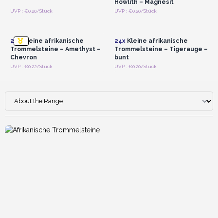
Howlith – Magnesit
Anmelden oder
Anmelden oder
UVP : €0.20/Stück
UVP : €0.20/Stück
Registrieren für
Registrieren für
Großhandelspreise
Großhandelspreise
24x
Kleine afrikanische
24x
Kleine afrikanische
Trommelsteine – Amethyst –
Trommelsteine – Tigerauge –
Chevron
bunt
UVP : €0.22/Stück
UVP : €0.20/Stück