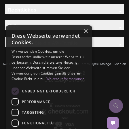
Rechtliches
Hilfe
×
Diese Webseite verwendet
Cookies.
Entdecken Sie die AW-Familie
Wir verwenden Cookies, um die
Benutzerfreundlichkeit unserer Website zu
verbessern. Durch die weitere Nutzung
AW Artisan S.L.Calle Caleta de Velez n39, 41 PI Santa Tereza 29004 Málaga - Spanien
unserer Webseite stimmen Sie der
IdNr: ESB93657658
Verwendung von Cookies gemäß unserer
Cookie-Richtlinie zu.
Weitere Informationen
UID: ESB93657658
UNBEDINGT ERFORDERLICH
PERFORMANCE
TARGETING
FUNKTIONALITÄT