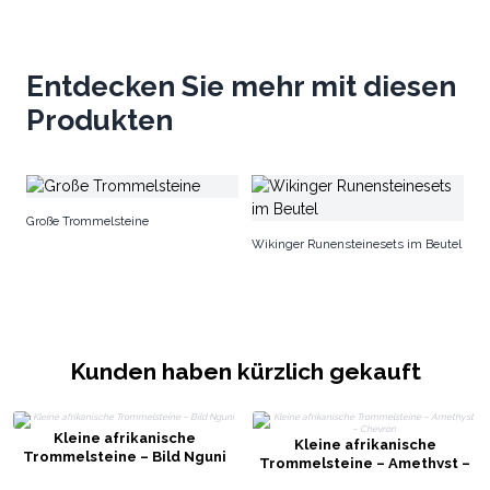
Entdecken Sie mehr mit diesen
Produkten
Tr
Große Trommelsteine
Wikinger Runensteinesets im Beutel
Kunden haben kürzlich gekauft
Kleine afrikanische
Kleine afrikanische
Trommelsteine – Bild Nguni
Trommelsteine – Amethyst –
Chevron