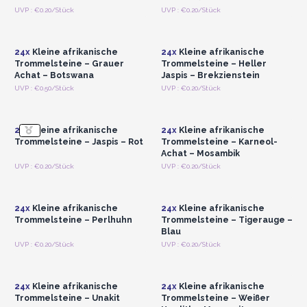
Anmelden oder
Anmelden oder
UVP : €0.20/Stück
UVP : €0.20/Stück
Registrieren für
Registrieren für
Großhandelspreise
Großhandelspreise
24x
Kleine afrikanische
24x
Kleine afrikanische
Trommelsteine – Grauer
Trommelsteine – Heller
Achat – Botswana
Jaspis – Brekzienstein
Anmelden oder
Anmelden oder
UVP : €0.50/Stück
UVP : €0.20/Stück
Registrieren für
Registrieren für
Großhandelspreise
Großhandelspreise
24x
Kleine afrikanische
24x
Kleine afrikanische
Trommelsteine – Jaspis – Rot
Trommelsteine – Karneol-
Achat – Mosambik
Anmelden oder
Anmelden oder
UVP : €0.20/Stück
UVP : €0.20/Stück
Registrieren für
Registrieren für
Großhandelspreise
Großhandelspreise
24x
Kleine afrikanische
24x
Kleine afrikanische
Trommelsteine – Perlhuhn
Trommelsteine – Tigerauge –
Blau
Anmelden oder
Anmelden oder
UVP : €0.20/Stück
UVP : €0.20/Stück
Registrieren für
Registrieren für
Großhandelspreise
Großhandelspreise
24x
Kleine afrikanische
24x
Kleine afrikanische
Trommelsteine – Unakit
Trommelsteine – Weißer