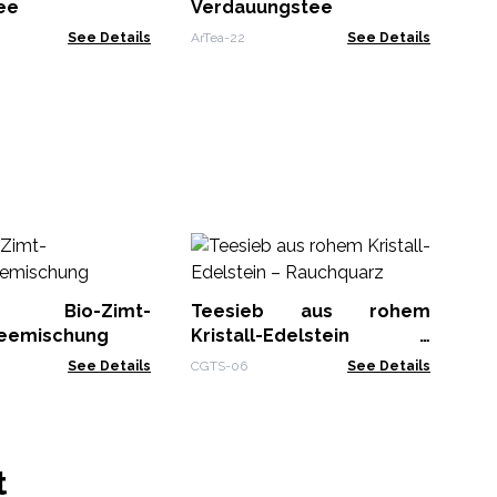
ee
Verdauungstee
See Details
ArTea-22
See Details
Te
E
Re
Bio-Zimt-
Teesieb aus rohem
CGT
eemischung
Kristall-Edelstein –
Rauchquarz
See Details
CGTS-06
See Details
t