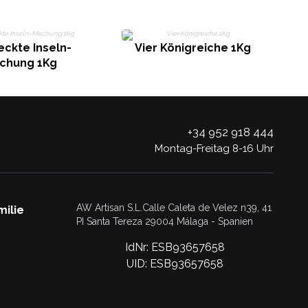
eckte Inseln-
Vier Königreiche 1Kg
schung 1Kg
+34 952 918 444
Montag-Freitag 8-16 Uhr
AW Artisan S.L.Calle Caleta de Velez n39, 41
milie
PI Santa Tereza 29004 Málaga - Spanien
IdNr: ESB93657658
UID: ESB93657658