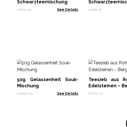
Schwarzteemischung
Schwarzteemis
ArTea-20
See Details
ArTea-18
50g Gelassenheit Souk-
Teesieb aus Roh
Mischung
Edelsteinen – Be
ArTeaP-10
See Details
CGTS-02