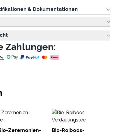
ifikationen & Dokumentationen
cht
e Zahlungen:
n
Ro
Ch
o-Zeremonien-
Bio-Roiboos-
ArTe