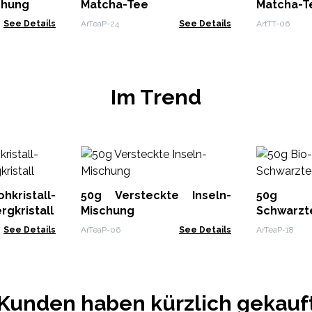
chung
Matcha-Tee
Matcha-T
See Details
ArTeaP-24
See Details
ArtTT-06
Im Trend
kristall-
50g Versteckte Inseln-
50g 
rgkristall
Mischung
Schwarzt
See Details
ArTeaP-06
See Details
ArTeaP-18
Kunden haben kürzlich gekauf