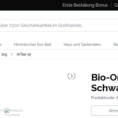
Erste Bestellung Bonus
G
e
Himmlisches fürs Bad
Haus und Gartendeko
Rä
 1kg
ArTea-19
Bio-O
Schw
Produktcode: 
cht
Biologisch
Anme