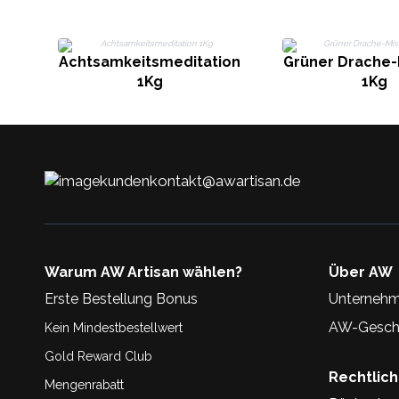
Achtsamkeitsmeditation
Grüner Drache-
1Kg
1Kg
kundenkontakt@awartisan.de
Warum AW Artisan wählen?
Über AW
Erste Bestellung Bonus
Unternehm
AW-Geschi
Kein Mindestbestellwert
Gold Reward Club
Rechtlic
Mengenrabatt