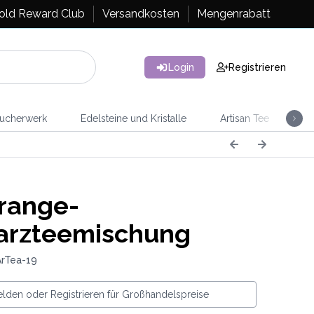
old Reward Club
Versandkosten
Mengenrabatt
Login
Registrieren
ucherwerk
Edelsteine und Kristalle
Artisan Tee
Ra
range-
arzteemischung
ArTea-19
lden oder Registrieren für Großhandelspreise