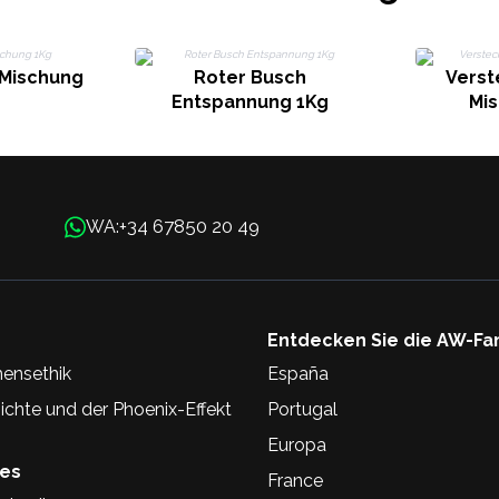
Mischung
Roter Busch
Verst
Entspannung 1Kg
Mi
+34 67850 20 49
WA:
Entdecken Sie die AW-Fa
ensethik
España
chte und der Phoenix-Effekt
Portugal
Europa
hes
France