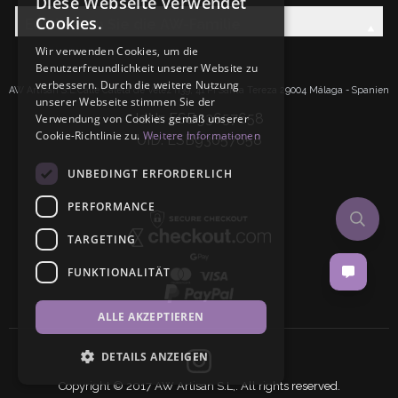
Diese Webseite verwendet
Cookies.
Entdecken Sie die AW-Familie
Wir verwenden Cookies, um die
Benutzerfreundlichkeit unserer Website zu
verbessern. Durch die weitere Nutzung
AW Artisan S.L.Calle Caleta de Velez n39, 41 PI Santa Tereza 29004 Málaga - Spanien
unserer Webseite stimmen Sie der
IdNr: ESB93657658
Verwendung von Cookies gemäß unserer
Cookie-Richtlinie zu.
Weitere Informationen
UID: ESB93657658
UNBEDINGT ERFORDERLICH
PERFORMANCE
TARGETING
FUNKTIONALITÄT
ALLE AKZEPTIEREN
DETAILS ANZEIGEN
Copyright © 2017 AW Artisan S.L,. All rights reserved.