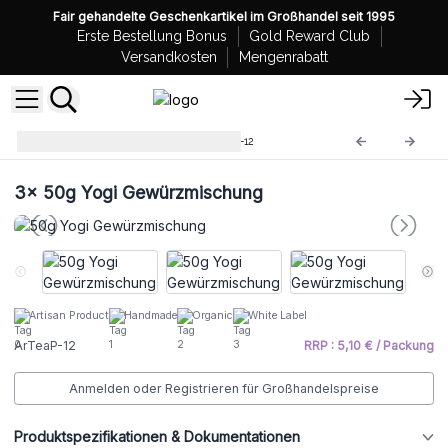
Fair gehandelte Geschenkartikel im Großhandel seit 1995
Erste Bestellung Bonus
Gold Reward Club
Versandkosten
Mengenrabatt
Teemischungen 50g
ArTeaP-12
3x
50g Yogi Gewürzmischung
Artisan Product
Handmade
Organic
White Label
ArTeaP-12
RRP : 5,10 € / Packung
Anmelden oder Registrieren für Großhandelspreise
Produktspezifikationen & Dokumentationen