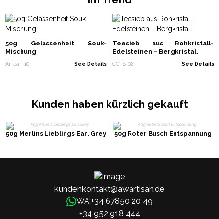
50g Gelassenheit Souk-
Teesieb aus Rohkristall-
Mischung
Edelsteinen – Bergkristall
ArTeaP-10
See Details
CGTS-02
See Details
Kunden haben kürzlich gekauft
50g Merlins Lieblings Earl Grey
50g Roter Busch Entspannung
kundenkontakt@awartisan.de
+34 67850 20 49
WA:
+34 952 918 444