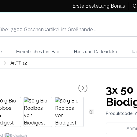
Erste Bestellung Bonus
G
e
Himmlisches fürs Bad
Haus und Gartendeko
Rä
ArtTT-12
3x
50 
Biodi
Produktcode: 
Anme
cht
Biologisch