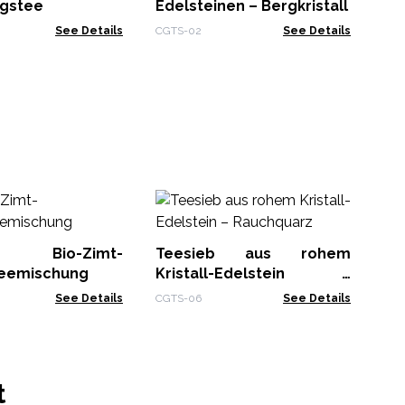
gstee
Edelsteinen – Bergkristall
See Details
CGTS-02
See Details
Te
E
Re
Bio-Zimt-
Teesieb aus rohem
CGT
eemischung
Kristall-Edelstein –
Rauchquarz
See Details
CGTS-06
See Details
t