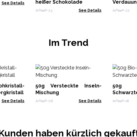
heißer Schokolade
Verdauun
See Details
ArTeaP-23
See Details
ArTeaP-22
Im Trend
kristall-
50g Versteckte Inseln-
50g 
rgkristall
Mischung
Schwarzt
See Details
ArTeaP-06
See Details
ArTeaP-18
Kunden haben kürzlich gekauf