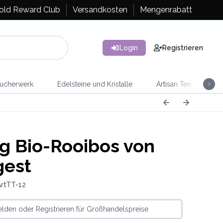
old Reward Club
Versandkosten
Mengenrabatt
Login
Registrieren
ucherwerk
Edelsteine und Kristalle
Artisan Tee
Ra
g Bio-Rooibos von
gest
ArtTT-12
lden oder Registrieren für Großhandelspreise