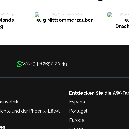
slands-
50 g Mittsommerzauber
5
ng
Drac
+34 67850 20 49
WA:
Entdecken Sie die AW-Fa
ensethik
España
chte und der Phoenix-Effekt
Portugal
Europa
hes