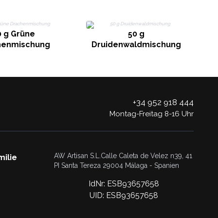
0 g Grüne
50 g
henmischung
Druidenwaldmischung
+34 952 918 444
Montag-Freitag 8-16 Uhr
AW Artisan S.L.Calle Caleta de Velez n39, 41
milie
PI Santa Tereza 29004 Málaga - Spanien
IdNr: ESB93657658
UID: ESB93657658