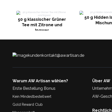
50 g Hidden I
50 g klassischer Grüner
Mischu
Tee mit Zitrone und
Ingwer
kundenkontakt@awartisan.de
Warum AW Artisan wählen?
Über AW
Erste Bestellung Bonus
Unternehm
AW-Geschi
Kein Mindestbestellwert
Gold Reward Club
Rechtlic