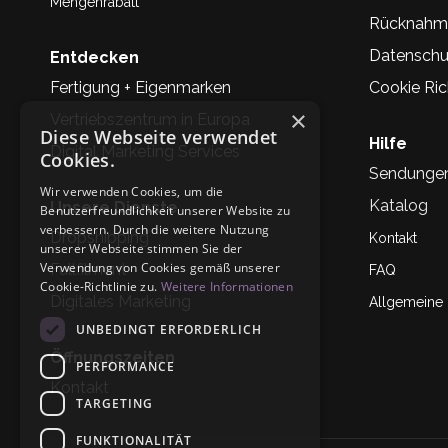
Mengenrabatt
Rücknahm
Datenschu
Entdecken
Fertigung + Eigenmarken
Cookie Rich
×
Vertriebszentrum in Europa
Diese Webseite verwendet
Hilfe
Digital Marketing Services
Cookies.
Sendunge
Wir verwenden Cookies, um die
Katalog
Unsere Dienste
Benutzerfreundlichkeit unserer Website zu
verbessern. Durch die weitere Nutzung
Dropshipping
Kontakt
unserer Webseite stimmen Sie der
Verwendung von Cookies gemäß unserer
Fullfilment
FAQ
Cookie-Richtlinie zu.
Weitere Informationen
Digitales Marketing
Allgemeine
UNBEDINGT ERFORDERLICH
Öffnungszeiten
PERFORMANCE
Kontakt
TARGETING
FUNKTIONALITÄT