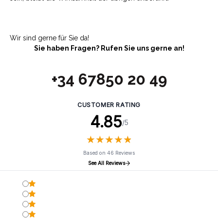
Wir sind gerne für Sie da!
Sie haben Fragen? Rufen Sie uns gerne an!
+34 67850 20 49
CUSTOMER RATING
4.85
/5
★
★
★
★
★
★
★
★
★
★
Based on 46 Reviews
See All Reviews