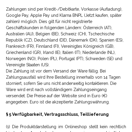
Zahlungen sind per Kredit-/Debitkarte, Vorkasse (Aufladung),
Google Pay, Apple Pay und Klarna BNPL (Jetzt kaufen, später
zahlen) möglich. Dies gilt für nicht registrierte
Geschäftskunden in folgenden Ländern: Österreich (AT),
Australien (AU), Belgien (BE), Schweiz (CH), Tschechische
Republik (CZ), Deutschland (DE), Dänemark (DK), Spanien (ES),
Frankreich (FR), Finnland (FI), Vereinigtes Königreich (GB),
Griechenland (GR), Irland (IE), Italien (IT), Niederlande (NL),
Norwegen (NO), Polen (PL), Portugal (PT), Schweden (SE) und
Vereinigte Staaten (US).
Die Zahlung ist vor dem Versand der Ware fällig. Bei
Zahlungsausfall wird Ihre Bestellung innerhalb von 14 Tagen
storniert, sofern Sie uns nicht anderweitig kontaktieren. Die
Ware wird erst nach vollständigem Zahlungseingang
versendet. Die Preise auf der Website sind in Euro (€)
angegeben. Euro ist die akzeptierte Zahlungswährung.
§ 5 Verfügbarkeit, Vertragsschluss, Teillieferung
(1) Die Produktdarstellung im Onlineshop stellt kein rechtlich