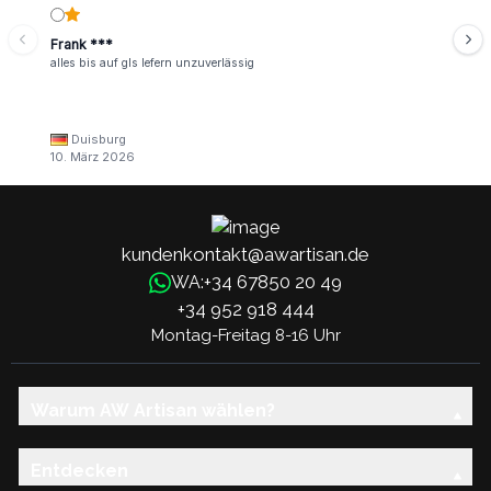
Frank ***
alles bis auf gls lefern unzuverlässig
Duisburg
10. März 2026
kundenkontakt@awartisan.de
+34 67850 20 49
WA:
+34 952 918 444
Montag-Freitag 8-16 Uhr
Warum AW Artisan wählen?
Entdecken