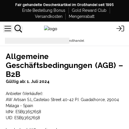
Fair gehandelte Geschenkartikel im Großhandel seit 1995
Erste Bestellung Bonus
Gold Reward Club
Versandkosten
Mengenrabatt
AGB's AW Artisan - Experten im Großhandel
Allgemeine
Geschäftsbedingungen (AGB) –
B2B
Gültig ab: 1. Juli 2024
Anbieter (Verkäufer):
AW Artisan S.L,Castelao Street 40-42 P.I. Guadalhorce, 29004
Málaga - Spain
IdNr: ESB93657658
UID: ESB93657658