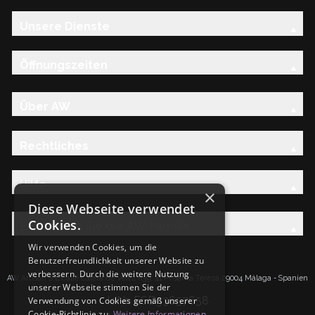
Unsere Dienste
Öffnungszeiten
Über AW
Rechtliches
Hilfe
×
Diese Webseite verwendet
Cookies.
Entdecken Sie die AW-Familie
Wir verwenden Cookies, um die
Benutzerfreundlichkeit unserer Website zu
verbessern. Durch die weitere Nutzung
AW Artisan S.L.Calle Caleta de Velez n39, 41 PI Santa Tereza 29004 Málaga - Spanien
unserer Webseite stimmen Sie der
IdNr: ESB93657658
Verwendung von Cookies gemäß unserer
Cookie-Richtlinie zu.
Weitere Informationen