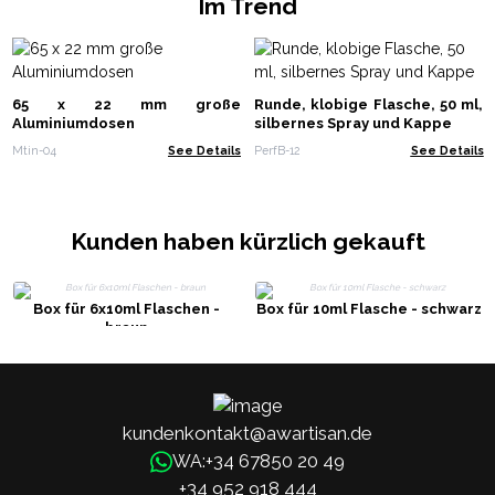
Im Trend
65 x 22 mm große
Runde, klobige Flasche, 50 ml,
Aluminiumdosen
silbernes Spray und Kappe
Mtin-04
See Details
PerfB-12
See Details
Kunden haben kürzlich gekauft
Box für 6x10ml Flaschen -
Box für 10ml Flasche - schwarz
braun
kundenkontakt@awartisan.de
+34 67850 20 49
WA:
+34 952 918 444