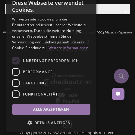
Diese Webseite verwendet
Cookies.
Entdecken Sie die AW-Familie
Wir verwenden Cookies, um die
Benutzerfreundlichkeit unserer Website zu
verbessern. Durch die weitere Nutzung
AW Artisan S.L.Calle Caleta de Velez n39, 41 PI Santa Tereza 29004 Málaga - Spanien
unserer Webseite stimmen Sie der
IdNr: ESB93657658
Verwendung von Cookies gemäß unserer
Cookie-Richtlinie zu.
Weitere Informationen
UID: ESB93657658
UNBEDINGT ERFORDERLICH
PERFORMANCE
TARGETING
FUNKTIONALITÄT
ALLE AKZEPTIEREN
DETAILS ANZEIGEN
Copyright © 2017 AW Artisan S.L,. All rights reserved.