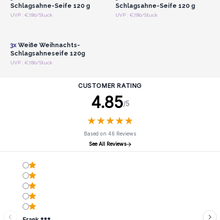
Schlagsahne-Seife 120 g
Schlagsahne-Seife 120 g
Anmelden oder
UVP : €7.80/Stuck
UVP : €7.80/Stuck
Registrieren für
Großhandelspreise
3x
Weiße Weihnachts-
Schlagsahneseife 120g
UVP : €7.80/Stuck
CUSTOMER RATING
4.85
/5
★
★
★
★
★
★
★
★
★
★
Based on 46 Reviews
See All Reviews
Frank ***