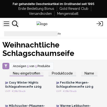
Fair gehandelte Geschenkartikel im Großhandel seit 1995
Erste Bestellung Bonus
Gold Reward Club
Versandkosten
Mengenrabatt
Weihnachtliche Schlagschaumseife
Weihnachtliche
Schlagschaumseife
Anzeigen
5
von
5
Produkte
Anmelden oder
Anmelden oder
Registrieren für
Registrieren für
Neu eingetroffen
Produktcode
Name
Großhandelspreise
Großhandelspreise
3x
Cosy Winter Nights
3x
Festliche Morgen-
Schlagsahneseife 120g
Schlagsahneseife 120 g
Anmelden oder
Anmelden oder
UVP : €7.80/Stuck
UVP : €7.80/Stuck
Registrieren für
Registrieren für
Großhandelspreise
Großhandelspreise
3x
Milchzucker-Pflaumen-
3x
Warme Lebkuchen-