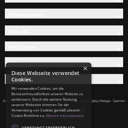
Öffnungszeiten
Über AW
Rechtliches
Hilfe
×
Diese Webseite verwendet
Cookies.
Entdecken Sie die AW-Familie
Wir verwenden Cookies, um die
Benutzerfreundlichkeit unserer Website zu
verbessern. Durch die weitere Nutzung
AW Artisan S.L.Calle Caleta de Velez n39, 41 PI Santa Tereza 29004 Málaga - Spanien
unserer Webseite stimmen Sie der
IdNr: ESB93657658
Verwendung von Cookies gemäß unserer
Cookie-Richtlinie zu.
Weitere Informationen
UID: ESB93657658
UNBEDINGT ERFORDERLICH