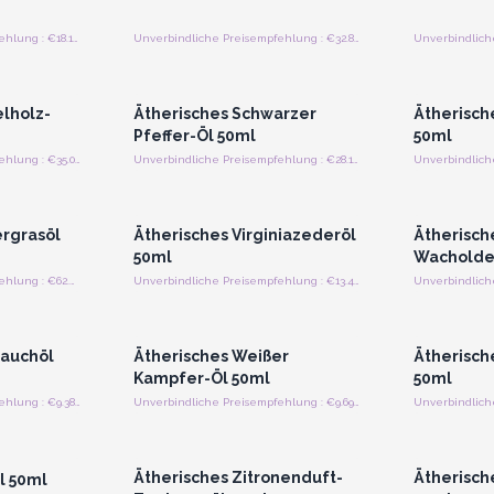
Unverbindliche Preisempfehlung : €18.13/Stück
Unverbindliche Preisempfehlung : €32.81/Stück
strieren
Anmelden oder Registrieren
Anmelde
preise
für Großhandelspreise
für G
lholz-
Ätherisches Schwarzer
Ätherisch
Pfeffer-Öl 50ml
50ml
Unverbindliche Preisempfehlung : €35.00/Stück
Unverbindliche Preisempfehlung : €28.13/Stück
strieren
Anmelden oder Registrieren
Anmelde
preise
für Großhandelspreise
für G
ergrasöl
Ätherisches Virginiazederöl
Ätherisch
50ml
Wacholde
Unverbindliche Preisempfehlung : €62.44/Stück
Unverbindliche Preisempfehlung : €13.44/Stück
strieren
Anmelden oder Registrieren
Anmelde
preise
für Großhandelspreise
für G
rauchöl
Ätherisches Weißer
Ätherisch
Kampfer-Öl 50ml
50ml
Unverbindliche Preisempfehlung : €9.38/Stück
Unverbindliche Preisempfehlung : €9.69/Stück
strieren
Anmelden oder Registrieren
Anmelde
preise
für Großhandelspreise
für G
Ätherisches Zitronenduft-
Ätherisch
l 50ml