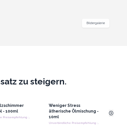
Bildergalerie
atz zu steigern.
lzschimmer
Weniger Stress
Äthe
l - 100ml
ätherische Ölmischung -
Arom
10ml
Star
Unverbindliche Preisempfehlung : €5.70/Stück
Unverbindliche Preisempfehlung : €6.60/Stück