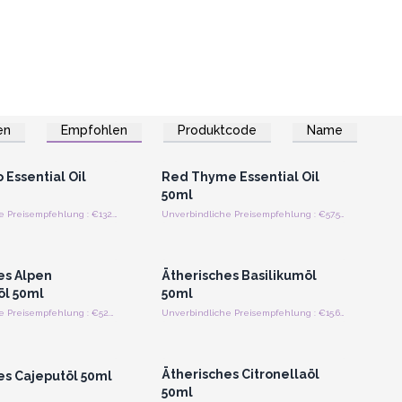
en
Empfohlen
Produktcode
Name
n oder Registrieren
Anmelden oder Registrieren
roßhandelspreise
für Großhandelspreise
 Essential Oil
Red Thyme Essential Oil
50ml
Unverbindliche Preisempfehlung : €132.50/Piece
Unverbindliche Preisempfehlung : €57.50/Piece
n oder Registrieren
Anmelden oder Registrieren
roßhandelspreise
für Großhandelspreise
es Alpen
Ätherisches Basilikumöl
l 50ml
50ml
Unverbindliche Preisempfehlung : €52.44/Stück
Unverbindliche Preisempfehlung : €15.63/Stück
n oder Registrieren
Anmelden oder Registrieren
roßhandelspreise
für Großhandelspreise
Ätherisches Citronellaöl
es Cajeputöl 50ml
50ml