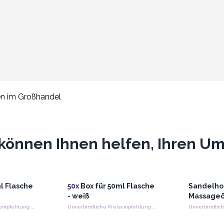
können Ihnen helfen, Ihren Ums
l Flasche
50x
Box für 50ml Flasche
Sandelho
- weiß
Massageö
Unverbindliche Preisempfehlung : €0.00/Box
Unverbindliche Preisempfehlung : €0.00/Box