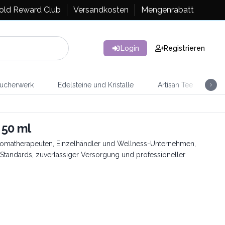
old Reward Club
Versandkosten
Mengenrabatt
Login
Registrieren
ucherwerk
Edelsteine und Kristalle
Artisan Tee
Ra
 50 ml
 Aromatherapeuten, Einzelhändler und Wellness-Unternehmen,
Standards, zuverlässiger Versorgung und professioneller