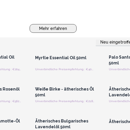
Mehr erfahren
Neu eingetroff
strieren
Anmelden oder Registrieren
Anmelde
preise
für Großhandelspreise
für G
ial Oil
Palo Santo
Myrtle Essential Oil 50ml
50ml
Unverbindliche Preisempfehlung : €204.78/Piece
Unverbindliche Preisempfehlung : €40.00/Piece
strieren
Anmelden oder Registrieren
Anmelde
preise
für Großhandelspreise
für G
s Rosenöl
Weiße Birke - ätherisches Öl
Ätherisch
50ml
Lavendelö
Unverbindliche Preisempfehlung : €562.50/Stück
Unverbindliche Preisempfehlung : €21.88/Stück
strieren
Anmelden oder Registrieren
Anmelde
preise
für Großhandelspreise
für G
amotte-Öl
Ätherisches Bulgarisches
Ätherisch
Lavendelöl 50ml