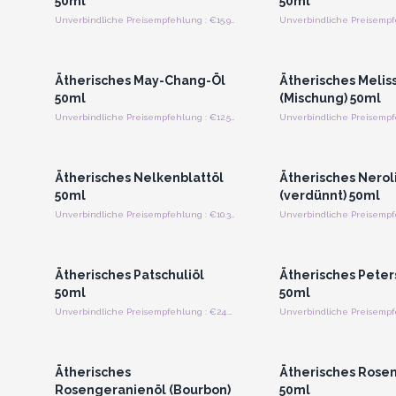
50ml
50ml
Unverbindliche Preisempfehlung : €15.94/Stück
Anmelden oder Registrieren
Anmelden oder Regi
für Großhandelspreise
für Großhandels
Ätherisches May-Chang-Öl
Ätherisches Melis
50ml
(Mischung) 50ml
Unverbindliche Preisempfehlung : €12.50/Stück
Anmelden oder Registrieren
Anmelden oder Regi
für Großhandelspreise
für Großhandels
Ätherisches Nelkenblattöl
Ätherisches Nerol
50ml
(verdünnt) 50ml
Unverbindliche Preisempfehlung : €10.31/Stück
Anmelden oder Registrieren
Anmelden oder Regi
für Großhandelspreise
für Großhandels
Ätherisches Patschuliöl
Ätherisches Peters
50ml
50ml
Unverbindliche Preisempfehlung : €24.38/Stück
Anmelden oder Registrieren
Anmelden oder Regi
für Großhandelspreise
für Großhandels
Ätherisches
Ätherisches Rosen
Rosengeranienöl (Bourbon)
50ml