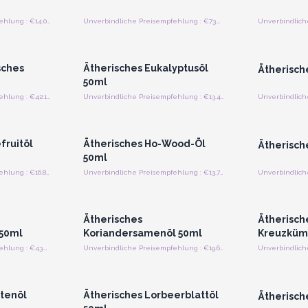
Unverbindliche Preisempfehlung : €14.06/Stück
Unverbindliche Preisempfehlung : €73.44/Stück
strieren
Anmelden oder Registrieren
Anmelde
preise
für Großhandelspreise
für G
sches
Ätherisches Eukalyptusöl
Ätherisch
50ml
Unverbindliche Preisempfehlung : €42.19/Stück
Unverbindliche Preisempfehlung : €13.44/Stück
strieren
Anmelden oder Registrieren
Anmelde
preise
für Großhandelspreise
für G
fruitöl
Ätherisches Ho-Wood-Öl
Ätherisch
50ml
Unverbindliche Preisempfehlung : €16.88/Stück
Unverbindliche Preisempfehlung : €13.75/Stück
strieren
Anmelden oder Registrieren
Anmelde
preise
für Großhandelspreise
für G
Ätherisches
Ätherisch
50ml
Koriandersamenöl 50ml
Kreuzküm
Unverbindliche Preisempfehlung : €43.69/Stück
Unverbindliche Preisempfehlung : €19.69/Stück
strieren
Anmelden oder Registrieren
Anmelde
preise
für Großhandelspreise
für G
tenöl
Ätherisches Lorbeerblattöl
Ätherisch