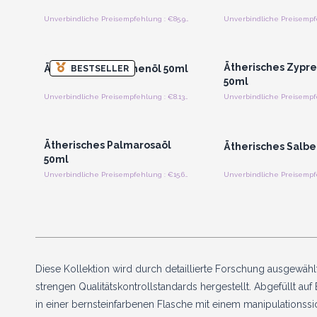
Unverbindliche Preisempfehlung : €85.94/Stück
Anmelden oder Registrieren
Anmelden oder Regi
für Großhandelspreise
für Großhandels
Ätherisches Zypre
Ätherisches Zitronenöl 50ml
BESTSELLER
50ml
Unverbindliche Preisempfehlung : €8.13/Stück
Anmelden oder Registrieren
Anmelden oder Regi
für Großhandelspreise
für Großhandels
Ätherisches Palmarosaöl
Ätherisches Salbe
50ml
Unverbindliche Preisempfehlung : €15.63/Stück
Diese Kollektion wird durch detaillierte Forschung ausgewählt
strengen Qualitätskontrollstandards hergestellt. Abgefüllt auf 
in einer bernsteinfarbenen Flasche mit einem manipulationss