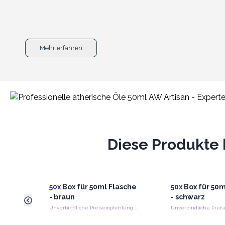
Mehr erfahren
Diese Produkte 
50x
Box für 50ml Flasche
50x
Box für 50m
- braun
- schwarz
Unverbindliche Preisempfehlung : €0.00/Box