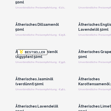
50ml
Unverbindliche Preisempfehlung : €17.19/Stück
Anmelden oder Registrieren
Anmelden oder Regi
für Großhandelspreise
für Großhandels
Ätherisches Dillsamenöl
Ätherisches Engli
50ml
Lavendelöl 50ml
Unverbindliche Preisempfehlung : €25.81/Stück
Anmelden oder Registrieren
Anmelden oder Regi
für Großhandelspreise
für Großhandels
Ätherisches Geranienöl
Ätherisches Grape
BESTSELLER
(Ägypten) 50ml
50ml
Unverbindliche Preisempfehlung : €39.69/Stück
Anmelden oder Registrieren
Anmelden oder Regi
für Großhandelspreise
für Großhandels
Ätherisches Jasminöl
Ätherisches
(verdünnt) 50ml
Karottensamenöl 
Unverbindliche Preisempfehlung : €46.19/Stück
Anmelden oder Registrieren
Anmelden oder Regi
für Großhandelspreise
für Großhandels
Ätherisches Lavendelöl
Ätherisches Limet