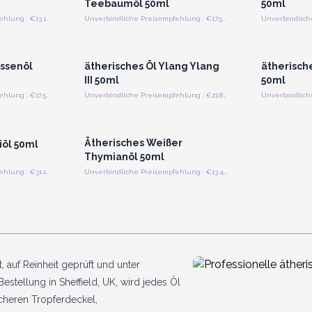
Teebaumöl 50ml
50ml
Unverbindliche Preisempfehlung : €13.13/Stück
Unverbindliche Preisempfehlung : €17.50/Stück
strieren
Anmelden oder Registrieren
Anmelde
preise
für Großhandelspreise
für G
ssenöl
ätherisches Öl Ylang Ylang
ätherisch
III 50ml
50ml
Unverbindliche Preisempfehlung : €17.50/Stück
Unverbindliche Preisempfehlung : €21.88/Stück
strieren
Anmelden oder Registrieren
preise
für Großhandelspreise
Ätherisches Weißer
iöl 50ml
Thymianöl 50ml
Unverbindliche Preisempfehlung : €31.19/Stück
Unverbindliche Preisempfehlung : €13.44/Stück
, auf Reinheit geprüft und unter
Bestellung in Sheffield, UK, wird jedes Öl
icheren Tropferdeckel,