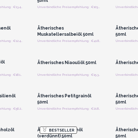
50ml
Unverbindliche Preisempfehlung : €13.44/Stück
Unverbindliche Preisempfehlung : €103.13/Stück
strieren
Anmelden oder Registrieren
Anmelde
preise
für Großhandelspreise
für G
senöl
Ätherisches
Ätherisch
Muskatellersalbeiöl 50ml
50ml
Unverbindliche Preisempfehlung : €12.44/Stück
Unverbindliche Preisempfehlung : €41.88/Stück
strieren
Anmelden oder Registrieren
Anmelde
preise
für Großhandelspreise
für G
iöl
Ätherisches Niaouliöl 50ml
Ätherisch
Unverbindliche Preisempfehlung : €18.13/Stück
Unverbindliche Preisempfehlung : €15.31/Stück
strieren
Anmelden oder Registrieren
Anmelde
preise
für Großhandelspreise
für G
ilienöl
Ätherisches Petitgrainöl
Ätherisch
50ml
50ml
Unverbindliche Preisempfehlung : €56.25/Stück
Unverbindliche Preisempfehlung : €21.88/Stück
strieren
Anmelden oder Registrieren
Anmelde
preise
für Großhandelspreise
für G
holzöl
Ätherisches Rosenöl
Ätherisch
BESTSELLER
(verdünnt) 50ml
50ml