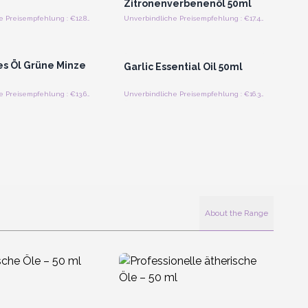
Zitronenverbenenöl 50ml
Unverbindliche Preisempfehlung : €12.81/Stück
Unverbindliche Preisempfehlung : €17.44/Stück
n oder Registrieren
Anmelden oder Registrieren
roßhandelspreise
für Großhandelspreise
es Öl Grüne Minze
Garlic Essential Oil 50ml
Unverbindliche Preisempfehlung : €13.69/Stück
Unverbindliche Preisempfehlung : €16.32/Piece
About the Range