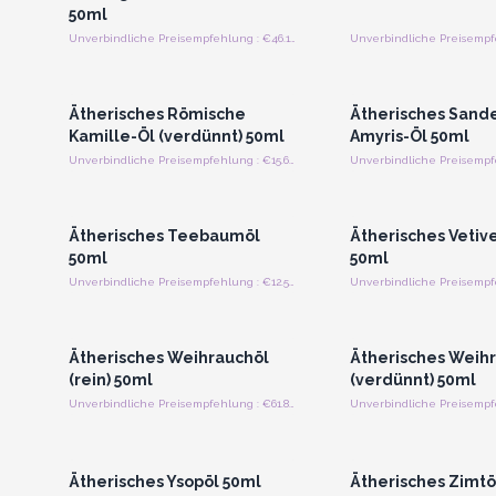
50ml
Unverbindliche Preisempfehlung : €46.19/Stück
Anmelden oder Registrieren
Anmelden oder Regi
für Großhandelspreise
für Großhandels
Ätherisches Römische
Ätherisches Sande
Kamille-Öl (verdünnt) 50ml
Amyris-Öl 50ml
Unverbindliche Preisempfehlung : €15.63/Stück
Anmelden oder Registrieren
Anmelden oder Regi
für Großhandelspreise
für Großhandels
Ätherisches Teebaumöl
Ätherisches Vetiv
50ml
50ml
Unverbindliche Preisempfehlung : €12.50/Stück
Anmelden oder Registrieren
Anmelden oder Regi
für Großhandelspreise
für Großhandels
Ätherisches Weihrauchöl
Ätherisches Weih
(rein) 50ml
(verdünnt) 50ml
Unverbindliche Preisempfehlung : €61.88/Stück
Anmelden oder Registrieren
Anmelden oder Regi
für Großhandelspreise
für Großhandels
Ätherisches Ysopöl 50ml
Ätherisches Zimtö