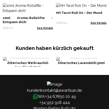
HH Tarot Roll On – Der Mond
10ml Aroma-Rollstifte -
Entspann dich!
HHGR-03
See Details
REBL-07
See Details
Kunden haben kürzlich gekauft
Ätherisches Weihrauchöl
Ätherisches Lavendelöl 50ml
(verdünnt) 50ml
kundenkontakt@awartisan.de
+34 67850 20 49
WA:
+34 952 918 444
Montag-Freitag 8-16 Uhr