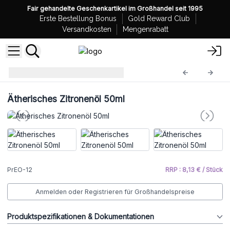
Fair gehandelte Geschenkartikel im Großhandel seit 1995
Erste Bestellung Bonus
Gold Reward Club
Versandkosten
Mengenrabatt
Ätherische Öle 50ml
PrEO-12
Ätherisches Zitronenöl 50ml
PrEO-12
RRP : 8,13 € / Stück
Anmelden oder Registrieren für Großhandelspreise
Produktspezifikationen & Dokumentationen