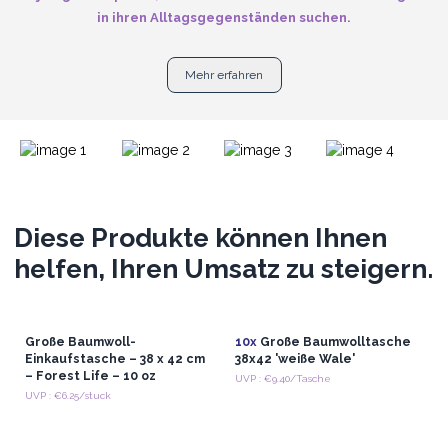
in ihren Alltagsgegenständen suchen.
Mehr erfahren
Diese Produkte können Ihnen
helfen, Ihren Umsatz zu steigern.
Große Baumwoll-
10x
Große Baumwolltasche
Einkaufstasche – 38 x 42 cm
38x42 'weiße Wale'
– Forest Life – 10 oz
UVP : €9.40/Tasche
UVP : €6.25/stuck