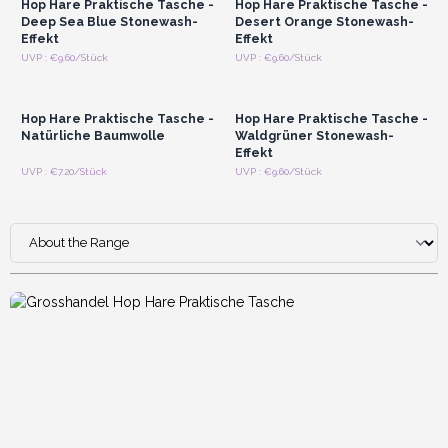
Hop Hare Praktische Tasche -
Hop Hare Praktische Tasche -
Deep Sea Blue Stonewash-
Desert Orange Stonewash-
Effekt
Effekt
Anmelden oder
Anmelden oder
UVP : €9.60/Stück
UVP : €9.60/Stück
Registrieren für
Registrieren für
Großhandelspreise
Großhandelspreise
Hop Hare Praktische Tasche -
Hop Hare Praktische Tasche -
Natürliche Baumwolle
Waldgrüner Stonewash-
Effekt
UVP : €7.20/Stück
UVP : €9.60/Stück