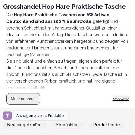
Grosshandel Hop Hare Praktische Tasche
Die
Hop Hare Praktische Taschen von AW Artisan
Deutschland sind aus 100 % Baumwolle
gefertigt und
vereinen Schlichtheit mit handwerklicher Qualität zu einer
idealen Tasche für den Alltag. Diese Taschen werden in Indien
von erfahrenen Kunsthandwerkern hergestellt und zeugen von
traditioneller Handwerkskunst und einem Engagement für
nachhaltige Materialien.
Sie sind leicht und einfach zu tragen, eignen sich perfekt für
die Dinge des täglichen Bedarfs und sprechen alle an, die
sowohl Funktionalität als auch Stil schätzen. Jede Tasche ist in
vier verschiedenen Farben erhältlich und hat ihre eigene
einzigartige Ästhetik:
Mehr erfahren
Mehr lesen
Anzeigen
4
von
4
Produkte
Anmelden oder
Anmelden oder
Registrieren für
Registrieren für
Neu eingetroffen
Empfohlen
Produktcode
Großhandelspreise
Großhandelspreise