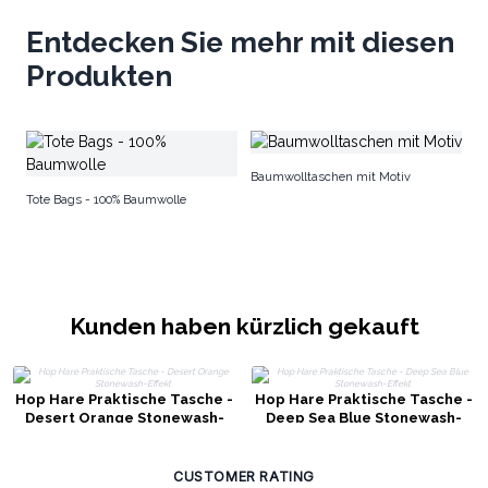
Entdecken Sie mehr mit diesen
Produkten
Ei
Baumwolltaschen mit Motiv
Tote Bags - 100% Baumwolle
Kunden haben kürzlich gekauft
Hop Hare Praktische Tasche -
Hop Hare Praktische Tasche -
Desert Orange Stonewash-
Deep Sea Blue Stonewash-
Effekt
Effekt
CUSTOMER RATING