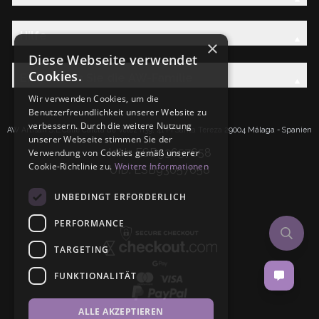
Hilfe
×
Diese Webseite verwendet
Cookies.
Entdecken Sie die AW-Familie
Wir verwenden Cookies, um die
Benutzerfreundlichkeit unserer Website zu
verbessern. Durch die weitere Nutzung
AW Artisan S.L.Calle Caleta de Velez n39, 41 PI Santa Tereza 29004 Málaga - Spanien
unserer Webseite stimmen Sie der
IdNr: ESB93657658
Verwendung von Cookies gemäß unserer
Cookie-Richtlinie zu.
Weitere Informationen
UID: ESB93657658
UNBEDINGT ERFORDERLICH
PERFORMANCE
TARGETING
FUNKTIONALITÄT
ALLE AKZEPTIEREN