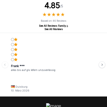
4.85
/5
★
★
★
★
★
★
★
★
★
★
Based on 46 Reviews
See All Reviews Family
See All Reviews
Frank ***
alles bis auf gls lefern unzuverlässig
Duisburg
10. März 2026