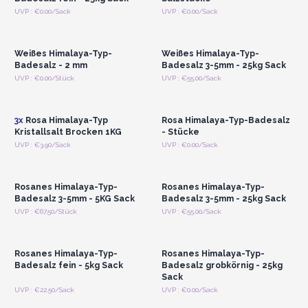
Anmelden oder
Anmelden oder
UVP : €0.00/Sack
UVP : €0.00/Sack
Registrieren für
Registrieren für
Großhandelspreise
Großhandelspreise
Weißes Himalaya-Typ-
Weißes Himalaya-Typ-
Badesalz - 2 mm
Badesalz 3-5mm - 25kg Sack
Anmelden oder
Anmelden oder
UVP : €0.00/Stück
UVP : €55.00/Sack
Registrieren für
Registrieren für
Großhandelspreise
Großhandelspreise
3x
Rosa Himalaya-Typ
Rosa Himalaya-Typ-Badesalz
Kristallsalt Brocken 1KG
- Stücke
Anmelden oder
Anmelden oder
UVP : €3.90/Sack
UVP : €0.00/Sack
Registrieren für
Registrieren für
Großhandelspreise
Großhandelspreise
Rosanes Himalaya-Typ-
Rosanes Himalaya-Typ-
Badesalz 3-5mm - 5KG Sack
Badesalz 3-5mm - 25kg Sack
Anmelden oder
Anmelden oder
UVP : €67.50/Stück
UVP : €55.00/Sack
Registrieren für
Registrieren für
Großhandelspreise
Großhandelspreise
Rosanes Himalaya-Typ-
Rosanes Himalaya-Typ-
Badesalz fein - 5kg Sack
Badesalz grobkörnig - 25kg
Sack
Anmelden oder
Anmelden oder
UVP : €22.50/Sack
UVP : €0.00/Sack
Registrieren für
Registrieren für
Großhandelspreise
Großhandelspreise