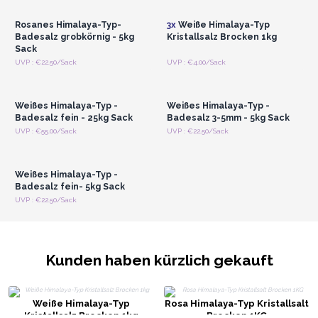
Rosanes Himalaya-Typ-
3x
Weiße Himalaya-Typ
Badesalz grobkörnig - 5kg
Kristallsalz Brocken 1kg
Sack
Anmelden oder
Anmelden oder
UVP : €22.50/Sack
UVP : €4.00/Sack
Registrieren für
Registrieren für
Großhandelspreise
Großhandelspreise
Weißes Himalaya-Typ -
Weißes Himalaya-Typ -
Badesalz fein - 25kg Sack
Badesalz 3-5mm - 5kg Sack
Anmelden oder
UVP : €55.00/Sack
UVP : €22.50/Sack
Registrieren für
Großhandelspreise
Weißes Himalaya-Typ -
Badesalz fein- 5kg Sack
UVP : €22.50/Sack
Kunden haben kürzlich gekauft
Weiße Himalaya-Typ
Rosa Himalaya-Typ Kristallsalt
Kristallsalz Brocken 1kg
Brocken 1KG