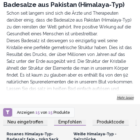
Badesalze aus Pakistan (Himalaya-Typ)
Schon seit langem sind sich die Ärzte und Therapeuten
darüber einig, dass die Badesalze aus Pakistan (Himalaya-Typ)
zu den reinsten der Welt gehört. Ihre positive Wirkung auf die
Gesundheit eines Menschen ist unbestreitbar.
Dieses Badesalz ist deswegen so einzigartig weil seine
Kristalle eine perfekte gemetrische Struktur haben. Dies ist das
Resultat des Drucks, der über Millionen von Jahren auf das
Salz unter der Erde ausgeübt wird. Die Struktur der Kristalle
ähnelt der Struktur der Elemente die man in unserem Körper
findet. Es ist kaum zu glauben aber es enthält 84 von den 92
natürlichen Spurenelementen die in unserem Blut vorkommen.
Lassen Sie das salz im heißen Bad einfach auflösen und
verwöhnen Sie Ihrem Körper, oder mischen Sie es mit
Mehr lesen
ätherischen Ölen und genießen Sie ein tiefes Körperpeeling
das Ihrer Haut neuen Glanz verleihen wird.
Anzeigen
15
von
15
Produkte
Anmelden oder
Anmelden oder
Registrieren für
Registrieren für
Neu eingetroffen
Empfohlen
Produktcode
Großhandelspreise
Großhandelspreise
Rosanes Himalaya-Typ-
Weiße Himalaya-Typ -
Badesalz fein - 25kg Sack
Salzstücke