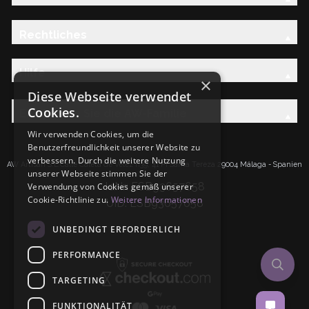
Rechtliches
Hilfe
×
Diese Webseite verwendet
Cookies.
Entdecken Sie die AW-Familie
Wir verwenden Cookies, um die
Benutzerfreundlichkeit unserer Website zu
verbessern. Durch die weitere Nutzung
AW Artisan S.L.Calle Caleta de Velez n39, 41 PI Santa Tereza 29004 Málaga - Spanien
unserer Webseite stimmen Sie der
IdNr: ESB93657658
Verwendung von Cookies gemäß unserer
Cookie-Richtlinie zu.
Weitere Informationen
UID: ESB93657658
UNBEDINGT ERFORDERLICH
PERFORMANCE
TARGETING
FUNKTIONALITÄT