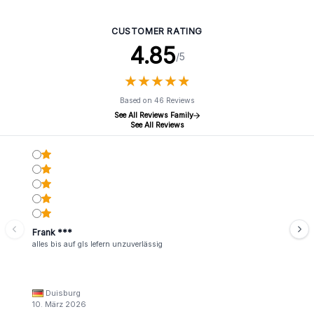
CUSTOMER RATING
4.85
/5
★
★
★
★
★
★
★
★
★
★
Based on 46 Reviews
See All Reviews Family
See All Reviews
Frank ***
alles bis auf gls lefern unzuverlässig
Duisburg
10. März 2026