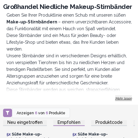
Großhandel Niedliche Makeup-Stirnbänder
Geben Sie Ihrer Produktlinie einen Schub mit unseren süßen
Make-up-Stirnbändern
– einem unverzichtbaren Accessoire,
das Funktionalität mit einem Hauch von Spaß verbindet.
Diese Stirnbänder sind ein Muss für jeden Beauty- oder
Lifestyle-Shop und bieten etwas, das Ihre Kunden lieben
werden.
Unsere Stirnbänder sind in verschiedenen Designs erhältlich,
von verspielten Tierohren bis hin zu niedlichen Herzen und
trendigen Pastellfarben. Sie sind perfekt, um Kunden aller
Altersgruppen anzuziehen und sorgen für eine breite
Anziehungskraft für unterschiedliche Geschmäcker.
Diese Stirnbänder werden aus weichen, strapazierfähigen
Materialien wie plüschiger Mikrofaser und dehnbarem
Mehr lesen
Gummiband hergestellt und sind auf Komfort und lange
Lebensdauer ausgelegt. Sie bleiben weich und behalten ihre
Anzeigen
6
von
6
Produkte
Anmelden oder
Anmelden oder
Form, auch nach mehrmaligem Waschen, was sie zu einem
Registrieren für
Registrieren für
Neu eingetroffen
Empfohlen
Produktcode
Großhandelspreise
Großhandelspreise
zuverlässigen Begleiter für die tägliche Routine macht.
Egal, ob sie zum Auftragen von Make-up, zur Hautpflege oder
5x
Süße Make-up-
5x
Süße Make-up-
einfach zum Ausblenden von Haaren verwendet werden, diese