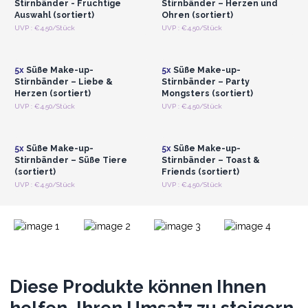
Stirnbänder - Fruchtige
Stirnbänder – Herzen und
Stirnbänder sind eine charmante Ergänzung für jede
Auswahl (sortiert)
Ohren (sortiert)
Schönheitsroutine – und ein garantierter Hit in Ihrem Geschäft.
Anmelden oder
Anmelden oder
UVP : €4.50/Stück
UVP : €4.50/Stück
Registrieren für
Registrieren für
Eine lustige und stilvolle Ergänzung für jede
Großhandelspreise
Großhandelspreise
Schönheitsroutine, die sie perfekt in Ihr Geschäft
5x
Süße Make-up-
5x
Süße Make-up-
einfügt.
Stirnbänder – Liebe &
Stirnbänder – Party
Herzen (sortiert)
Mongsters (sortiert)
Anmelden oder
Anmelden oder
UVP : €4.50/Stück
UVP : €4.50/Stück
Registrieren für
Registrieren für
Großhandelspreise
Großhandelspreise
5x
Süße Make-up-
5x
Süße Make-up-
Stirnbänder – Süße Tiere
Stirnbänder – Toast &
(sortiert)
Friends (sortiert)
UVP : €4.50/Stück
UVP : €4.50/Stück
Diese Produkte können Ihnen
helfen, Ihren Umsatz zu steigern.