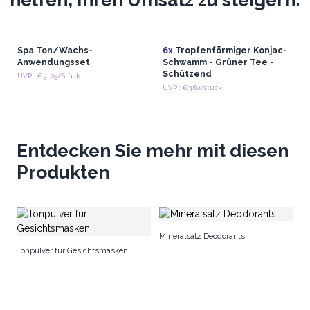
Spa Ton/Wachs-
6x
Tropfenförmiger Konjac-
Anwendungsset
Schwamm - Grüner Tee -
Schützend
UVP : €31.25/Stück
UVP : €3.60/stuck
Entdecken Sie mehr mit diesen
Produkten
Ed
Mineralsalz Deodorants
Tonpulver für Gesichtsmasken