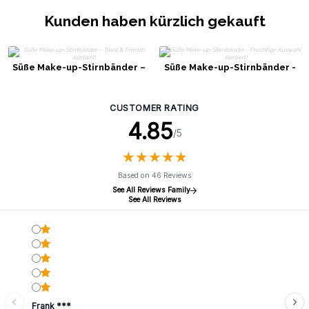
Kunden haben kürzlich gekauft
Süße Make-up-Stirnbänder –
Süße Make-up-Stirnbänder -
Toast & Friends (sortiert)
Fruchtige Auswahl (sortiert)
CUSTOMER RATING
4.85
/5
★
★
★
★
★
★
★
★
★
★
Based on 46 Reviews
See All Reviews Family
See All Reviews
Frank ***