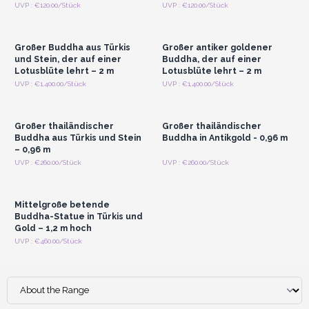
Anmelden oder
Anmelden oder
UVP : €120.00/Stück
UVP : €120.00/Stück
Registrieren für
Registrieren für
Großhandelspreise
Großhandelspreise
Großer Buddha aus Türkis
Großer antiker goldener
und Stein, der auf einer
Buddha, der auf einer
Lotusblüte lehrt – 2 m
Lotusblüte lehrt – 2 m
Anmelden oder
Anmelden oder
UVP : €1,400.00/Stück
UVP : €1,400.00/Stück
Registrieren für
Registrieren für
Großhandelspreise
Großhandelspreise
Großer thailändischer
Großer thailändischer
Buddha aus Türkis und Stein
Buddha in Antikgold - 0,96 m
– 0,96 m
Anmelden oder
UVP : €260.00/Stück
UVP : €260.00/Stück
Registrieren für
Großhandelspreise
Mittelgroße betende
Buddha-Statue in Türkis und
Gold – 1,2 m hoch
UVP : €460.00/Stück