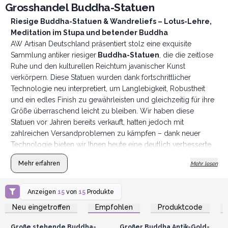
Grosshandel Buddha-Statuen
Riesige Buddha-Statuen & Wandreliefs – Lotus-Lehre,
Meditation im Stupa und betender Buddha
AW Artisan Deutschland präsentiert stolz eine exquisite
Sammlung antiker riesiger
Buddha-Statuen
, die die zeitlose
Ruhe und den kulturellen Reichtum javanischer Kunst
verkörpern. Diese Statuen wurden dank fortschrittlicher
Technologie neu interpretiert, um Langlebigkeit, Robustheit
und ein edles Finish zu gewährleisten und gleichzeitig für ihre
Größe überraschend leicht zu bleiben. Wir haben diese
Statuen vor Jahren bereits verkauft, hatten jedoch mit
zahlreichen Versandproblemen zu kämpfen – dank neuer
Technologie bieten wir Ihnen heute eine deutlich verbesserte,
robustere und widerstandsfähigere Statue!
Mehr erfahren
Mehr lesen
Jede Statue wird in sorgfältiger Handarbeit in einer riesigen
Werkstatt am Stadtrand von Yogyakarta, Java, gefertigt, wo
Tradition auf Innovation trifft. Erfahrene Handwerkerteams
Anzeigen
15
von
15
Produkte
Anmelden oder
Anmelden oder
gießen sorgfältig eine einzigartige Mischung aus hochfestem
Registrieren für
Registrieren für
Neu eingetroffen
Empfohlen
Produktcode
Großhandelspreise
Großhandelspreise
Beton und Harz, um diese Meisterwerke zu schaffen. Dieses
Verfahren stellt sicher, dass die Statuen nicht nur robuster sind
Große stehende Buddha-
Großer Buddha Antik-Gold-