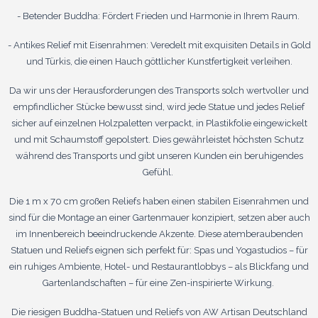
- Betender Buddha: Fördert Frieden und Harmonie in Ihrem Raum.
- Antikes Relief mit Eisenrahmen: Veredelt mit exquisiten Details in Gold
und Türkis, die einen Hauch göttlicher Kunstfertigkeit verleihen.
Da wir uns der Herausforderungen des Transports solch wertvoller und
empfindlicher Stücke bewusst sind, wird jede Statue und jedes Relief
sicher auf einzelnen Holzpaletten verpackt, in Plastikfolie eingewickelt
und mit Schaumstoff gepolstert. Dies gewährleistet höchsten Schutz
während des Transports und gibt unseren Kunden ein beruhigendes
Gefühl.
Die 1 m x 70 cm großen Reliefs haben einen stabilen Eisenrahmen und
sind für die Montage an einer Gartenmauer konzipiert, setzen aber auch
im Innenbereich beeindruckende Akzente. Diese atemberaubenden
Statuen und Reliefs eignen sich perfekt für: Spas und Yogastudios – für
ein ruhiges Ambiente, Hotel- und Restaurantlobbys – als Blickfang und
Gartenlandschaften – für eine Zen-inspirierte Wirkung.
Die riesigen Buddha-Statuen und Reliefs von AW Artisan Deutschland