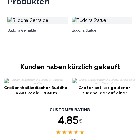
Produkten
Gr
Buddha Gemälde
Buddha Statue
V
Kunden haben kürzlich gekauft
Großer thailändischer Buddha
Großer antiker goldener
in Antikgold - 0,96 m
Buddha, der auf einer
Lotusblüte lehrt – 2 m
CUSTOMER RATING
4.85
/5
★
★
★
★
★
★
★
★
★
★