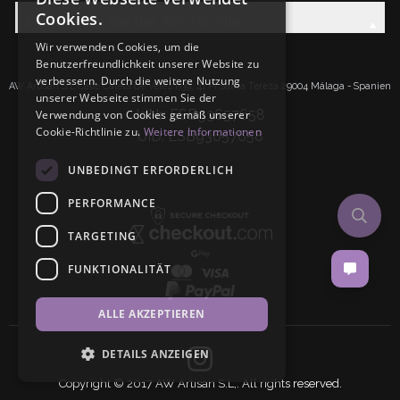
Cookies.
Entdecken Sie die AW-Familie
Wir verwenden Cookies, um die
Benutzerfreundlichkeit unserer Website zu
verbessern. Durch die weitere Nutzung
AW Artisan S.L.Calle Caleta de Velez n39, 41 PI Santa Tereza 29004 Málaga - Spanien
unserer Webseite stimmen Sie der
IdNr: ESB93657658
Verwendung von Cookies gemäß unserer
Cookie-Richtlinie zu.
Weitere Informationen
UID: ESB93657658
UNBEDINGT ERFORDERLICH
PERFORMANCE
TARGETING
FUNKTIONALITÄT
ALLE AKZEPTIEREN
DETAILS ANZEIGEN
Copyright © 2017 AW Artisan S.L,. All rights reserved.