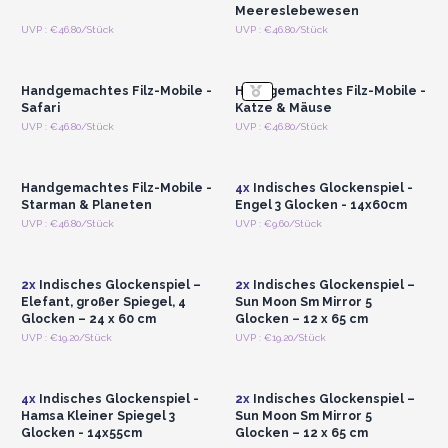
Meereslebewesen
Anmelden oder
Anmelden oder
UVP : €46.80/Stück
UVP : €46.80/Stück
Registrieren für
Registrieren für
Großhandelspreise
Großhandelspreise
Handgemachtes Filz-Mobile -
Handgemachtes Filz-Mobile -
Safari
Katze & Mäuse
Anmelden oder
Anmelden oder
UVP : €46.80/Stück
UVP : €46.80/Stück
Registrieren für
Registrieren für
Großhandelspreise
Großhandelspreise
Handgemachtes Filz-Mobile -
4x
Indisches Glockenspiel -
Starman & Planeten
Engel 3 Glocken - 14x60cm
Anmelden oder
Anmelden oder
UVP : €46.80/Stück
UVP : €9.60/Stück
Registrieren für
Registrieren für
Großhandelspreise
Großhandelspreise
2x
Indisches Glockenspiel –
2x
Indisches Glockenspiel –
Elefant, großer Spiegel, 4
Sun Moon Sm Mirror 5
Glocken – 24 x 60 cm
Glocken – 12 x 65 cm
Anmelden oder
Anmelden oder
UVP : €19.20/Stück
UVP : €19.20/Stück
Registrieren für
Registrieren für
Großhandelspreise
Großhandelspreise
4x
Indisches Glockenspiel -
2x
Indisches Glockenspiel –
Hamsa Kleiner Spiegel 3
Sun Moon Sm Mirror 5
Glocken - 14x55cm
Glocken – 12 x 65 cm