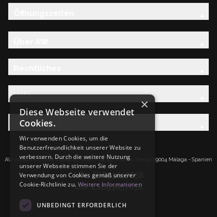
Öffnungszeiten
Über AW
Rechtliches
Hilfe
×
Diese Webseite verwendet
Cookies.
Entdecken Sie die AW-Familie
Wir verwenden Cookies, um die
Benutzerfreundlichkeit unserer Website zu
verbessern. Durch die weitere Nutzung
AW Artisan S.L.Calle Caleta de Velez n39, 41 PI Santa Tereza 29004 Málaga - Spanien
unserer Webseite stimmen Sie der
IdNr: ESB93657658
Verwendung von Cookies gemäß unserer
Cookie-Richtlinie zu.
Weitere Informationen
UID: ESB93657658
UNBEDINGT ERFORDERLICH