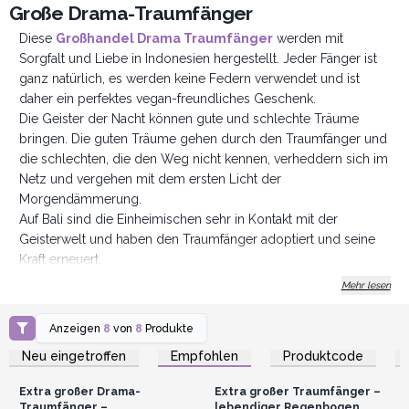
Große Drama-Traumfänger
Diese
Großhandel Drama Traumfänger
werden mit
Sorgfalt und Liebe in Indonesien hergestellt. Jeder Fänger ist
ganz natürlich, es werden keine Federn verwendet und ist
daher ein perfektes vegan-freundliches Geschenk.
Die Geister der Nacht können gute und schlechte Träume
bringen. Die guten Träume gehen durch den Traumfänger und
die schlechten, die den Weg nicht kennen, verheddern sich im
Netz und vergehen mit dem ersten Licht der
Morgendämmerung.
Auf Bali sind die Einheimischen sehr in Kontakt mit der
Geisterwelt und haben den Traumfänger adoptiert und seine
Kraft erneuert.
Hören Sie auf zu träumen und kaufen Sie noch heute
Mehr lesen
ein!
Anzeigen
8
von
8
Produkte
Anmelden oder
Anmelden oder
Registrieren für
Registrieren für
Neu eingetroffen
Empfohlen
Produktcode
Großhandelspreise
Großhandelspreise
Extra großer Drama-
Extra großer Traumfänger –
Traumfänger –
lebendiger Regenbogen