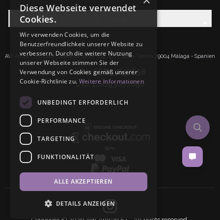
×
Diese Webseite verwendet
Cookies.
Entdecken Sie die AW-Familie
Wir verwenden Cookies, um die
Benutzerfreundlichkeit unserer Website zu
verbessern. Durch die weitere Nutzung
AW Artisan S.L.Calle Caleta de Velez n39, 41 PI Santa Tereza 29004 Málaga - Spanien
unserer Webseite stimmen Sie der
IdNr: ESB93657658
Verwendung von Cookies gemäß unserer
Cookie-Richtlinie zu.
Weitere Informationen
UID: ESB93657658
UNBEDINGT ERFORDERLICH
PERFORMANCE
TARGETING
FUNKTIONALITÄT
ALLE AKZEPTIEREN
DETAILS ANZEIGEN
Copyright © 2026 AW Artisan S.L,. All rights reserved.