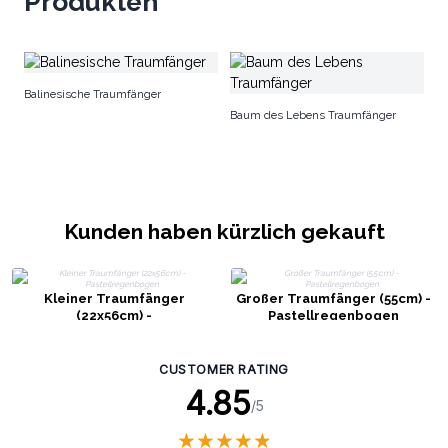
Produkten
Ba
Balinesische Traumfänger
Baum des Lebens Traumfänger
Kunden haben kürzlich gekauft
Kleiner Traumfänger
Großer Traumfänger (55cm) -
(22x56cm) -
Pastellregenbogen
Pastellregenbogen
CUSTOMER RATING
4.85
/5
★
★
★
★
★
★
★
★
★
★