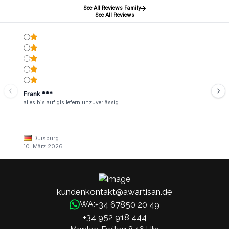
See All Reviews Family
See All Reviews
Frank ***
alles bis auf gls lefern unzuverlässig
Duisburg
10. März 2026
kundenkontakt@awartisan.de
+34 67850 20 49
WA:
+34 952 918 444