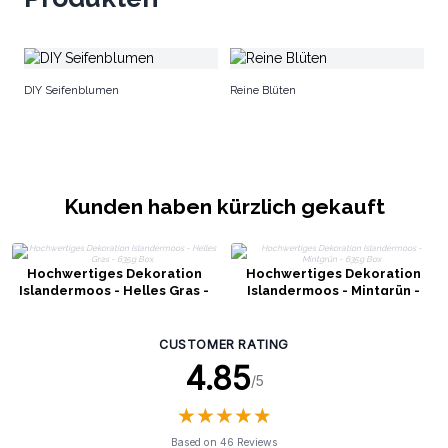
Ge
DIY Seifenblumen
Reine Blüten
Kunden haben kürzlich gekauft
Hochwertiges Dekoration
Hochwertiges Dekoration
Islandermoos - Helles Gras -
Islandermoos - Mintgrün -
635g Box
635g Box
CUSTOMER RATING
4.85
/5
★
★
★
★
★
★
★
★
★
★
Based on 46 Reviews