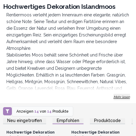
Hochwertiges Dekoration Islandmoos
Rentiermoos verleiht jedem Innenraum eine elegante, natürlich
schöne Note. Seine Textur und erdigen Farbtöne erinnern an
die Essenz der Natur und verleihen Ihrer Umgebung einen
einzigartigen Reiz. Sein einzigartiges Erscheinungsbild erregt
Aufmerksamkeit und verleiht dem Raum eine besondere
Atmosphäre.
Stabilisiertes Moos behält seine Schönheit und Frische über
Jahre hinweg, ohne dass Wasser oder Pflege erforderlich ist,
und bietet Kreativen und Designern unbegrenzte
Möglichkeiten. Erhältlich in 14 leuchtenden Farben: Grasgrün,
Hellgras, Mintgrün, Moosgrün, Schneewittchen, Natural Vibes,
Gelb, Orange, Lavendel, Rosa, Blau, Feuerrot, Anthrazit und
Schwarz.
Mehr lesen
Damit lassen sich Mooskunstwerke in verschiedenen Größen
und Formen erstellen, nicht nur als einzelne Kunstwerke,
Anzeigen
14
von
14
Produkte
Anmelden oder
Anmelden oder
sondern auch als Teil eines größeren Designkonzepts. Ideal für
Registrieren für
Registrieren für
Neu eingetroffen
Empfohlen
Produktcode
Großhandelspreise
Großhandelspreise
den Einsatz in Terrarien und geschmolzenem Glas. Qualität der
Stufe 1:
Hochwertige Dekoration
Hochwertige Dekoration
Dieses Rentiermoos ist von höchster Qualität und stellt sicher,