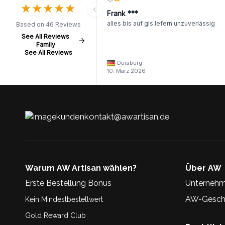
★
★
★
★
★
★
★
★
★
★
Frank ***
alles bis auf gls lefern unzuverlässig
Based on 46 Reviews
See All Reviews
Family
See All Reviews
Duisburg
10. März 2026
kundenkontakt@awartisan.de
Warum AW Artisan wählen?
Über AW
Erste Bestellung Bonus
Unternehm
AW-Geschi
Kein Mindestbestellwert
Gold Reward Club