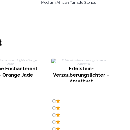
Medium African Tumble Stones
t
V
e Enchantment
Edelstein-
 - Orange Jade
Verzauberungslichter –
Amethyst