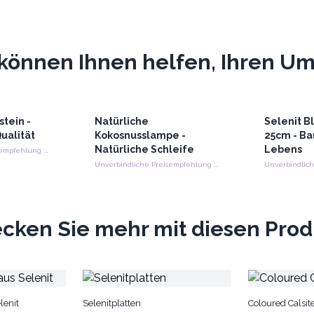
können Ihnen helfen, Ihren Ums
tein -
Natürliche
Selenit 
Qualität
Kokosnusslampe -
25cm - B
Natürliche Schleife
Lebens
Unverbindliche Preisempfehlung : €3.97/Stein
Unverbindliche Preisempfehlung : €20.40/Lampe
cken Sie mehr mit diesen Pro
lenit
Selenitplatten
Coloured Calsit