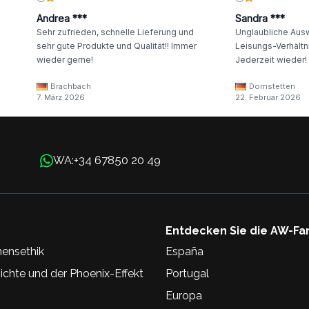
Andrea ***
Sandra ***
Sehr zufrieden, schnelle Lieferung und
Unglaubliche Ausw
sehr gute Produkte und Qualität!! Immer
Leisungs-Verhältni
wieder gerne!
Jederzeit wieder!
Brachbach
Dornstetten
7. März 2026
22. Februar 2026
+34 67850 20 49
WA:
Entdecken Sie die AW-Fa
ensethik
España
chte und der Phoenix-Effekt
Portugal
Europa