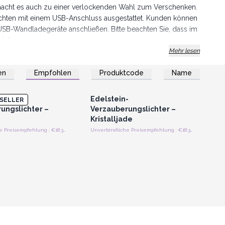
macht es auch zu einer verlockenden Wahl zum Verschenken.
chten mit einem USB-Anschluss ausgestattet. Kunden können
SB-Wandladegeräte anschließen. Bitte beachten Sie, dass im
ist
.
Mehr lesen
ines romantischen Esstisches, einer Terrasse oder sogar
en
Empfohlen
Produktcode
Name
 verleihen jeder Umgebung einen Hauch von Eleganz und
n oder Registrieren
Anmelden oder Registrieren
roßhandelspreise
für Großhandelspreise
ven Wahl für Kunden, die ihre Inneneinrichtung aufwerten oder
chaffen möchten.
Verwandeln Sie jeden Raum mit
-
Edelstein-
SELLER
er Verzauberung.
ungslichter –
Verzauberungslichter –
Kristalljade
Unverbindliche Preisempfehlung : €18.35/Stück
Unverbindliche Preisempfehlung : €18.35/Stück