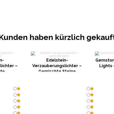
Kunden haben kürzlich gekauf
n-
Edelstein-
Gemston
ichter –
Verzauberungslichter –
Lights
ade
Gemischte Steine