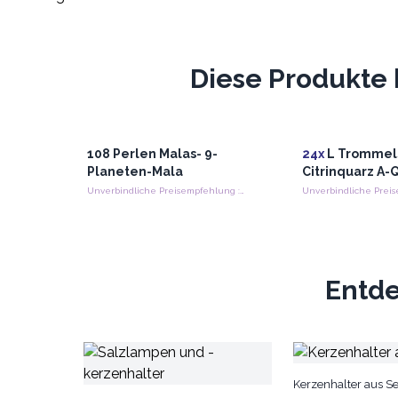
Diese Produkte 
108 Perlen Malas- 9-
24x
L Trommels
Planeten-Mala
Citrinquarz A-
Unverbindliche Preisempfehlung : €22.20/Stück
Entde
Kerzenhalter aus Se