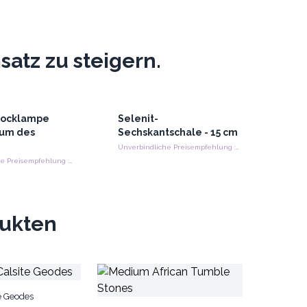
atz zu steigern.
Blocklampe
Selenit-
aum des
Sechskantschale - 15 cm
Unverbindliche Preisempfehlung : €46.80/Stück
Unverbindliche Preisempfehlung : €72.00/stück
dukten
e Geodes