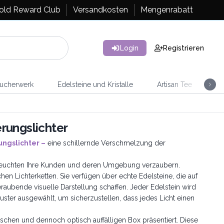
old Reward Club
Versandkosten
Mengenrabatt
Login
Registrieren
ucherwerk
Edelsteine und Kristalle
Artisan Tee
Ra
rungslichter
ngslichter –
eine schillernde Verschmelzung der
Leuchten Ihre Kunden und deren Umgebung verzaubern.
en Lichterketten. Sie verfügen über echte Edelsteine, die auf
raubende visuelle Darstellung schaffen. Jeder Edelstein wird
uster ausgewählt, um sicherzustellen, dass jedes Licht einen
ischen und dennoch optisch auffälligen Box präsentiert. Diese