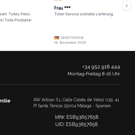
Frau ***
ahl. Tolles Preis-
Toller Service schnelle Lieferung
s! Tolle Produkte!
GERSTHOFEN
19. November 2025
+34 952 918 444
Montag-Freitag 8-16 Uhr
AW Artisan S.L.Calle Caleta de Velez n39, 41
milie
PI Santa Tereza 29004 Málaga - Spanien
IdNr: ESB93657658
UID: ESB93657658