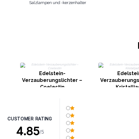
Salzlampen und -kerzenhalter
Edelstein-
Edelstei
Verzauberungslichter –
Verzauberungsl
Coelestin
Kristallj
CUSTOMER RATING
4.85
/5