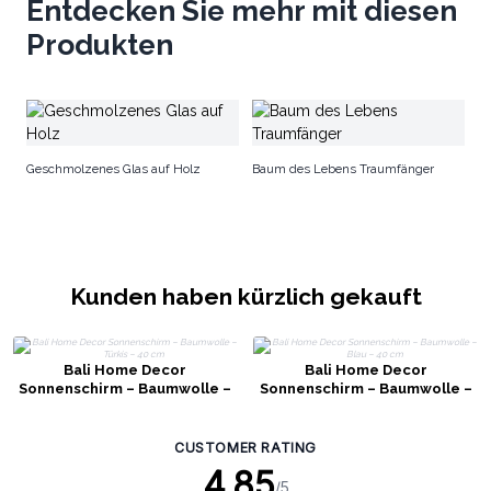
Entdecken Sie mehr mit diesen
Produkten
De
Geschmolzenes Glas auf Holz
Baum des Lebens Traumfänger
Kunden haben kürzlich gekauft
Bali Home Decor
Bali Home Decor
Sonnenschirm – Baumwolle –
Sonnenschirm – Baumwolle –
Türkis – 40 cm
Blau – 40 cm
CUSTOMER RATING
4.85
/5