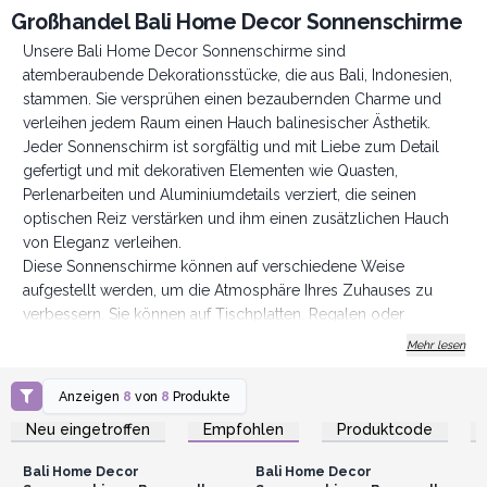
Großhandel Bali Home Decor Sonnenschirme
Unsere Bali Home Decor Sonnenschirme sind
atemberaubende Dekorationsstücke, die aus Bali, Indonesien,
stammen. Sie versprühen einen bezaubernden Charme und
verleihen jedem Raum einen Hauch balinesischer Ästhetik.
Jeder Sonnenschirm ist sorgfältig und mit Liebe zum Detail
gefertigt und mit dekorativen Elementen wie Quasten,
Perlenarbeiten und Aluminiumdetails verziert, die seinen
optischen Reiz verstärken und ihm einen zusätzlichen Hauch
von Eleganz verleihen.
Diese Sonnenschirme können auf verschiedene Weise
aufgestellt werden, um die Atmosphäre Ihres Zuhauses zu
verbessern. Sie können auf Tischplatten, Regalen oder
Kaminsimsen platziert werden und als auffällige Mittelstücke
Mehr lesen
dienen.
Diese Sonnenschirme sind nicht für den Einsatz im Freien oder
Anzeigen
8
von
8
Produkte
Anmelden oder
Anmelden oder
als funktionelle Schattenspender gedacht, sondern dienen in
Registrieren für
Registrieren für
Neu eingetroffen
Empfohlen
Produktcode
Großhandelspreise
Großhandelspreise
erster Linie dekorativen Zwecken und verleihen Ihrem
Wohnraum die Schönheit und den kulturellen Reichtum Balis.
Bali Home Decor
Bali Home Decor
Verleihen Sie jedem Raum einen Hauch balinesischen