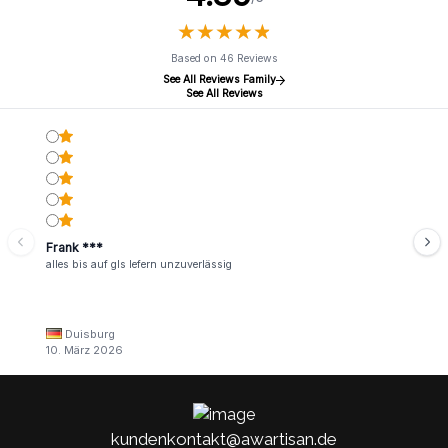
★
★
★
★
★
★
★
★
★
★
Based on 46 Reviews
See All Reviews Family
See All Reviews
Frank ***
alles bis auf gls lefern unzuverlässig
Duisburg
10. März 2026
kundenkontakt@awartisan.de