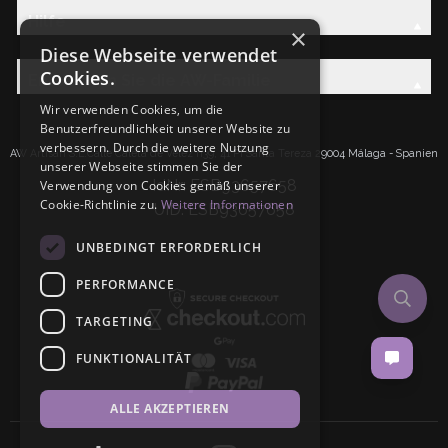
Hilfe
×
Diese Webseite verwendet
Cookies.
Entdecken Sie die AW-Familie
Wir verwenden Cookies, um die
Benutzerfreundlichkeit unserer Website zu
verbessern. Durch die weitere Nutzung
AW Artisan S.L.Calle Caleta de Velez n39, 41 PI Santa Tereza 29004 Málaga - Spanien
unserer Webseite stimmen Sie der
IdNr: ESB93657658
Verwendung von Cookies gemäß unserer
Cookie-Richtlinie zu.
Weitere Informationen
UID: ESB93657658
UNBEDINGT ERFORDERLICH
PERFORMANCE
TARGETING
FUNKTIONALITÄT
ALLE AKZEPTIEREN