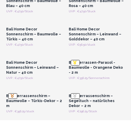
Sonnenschirm – Baumwolle –
Sonnenschirm – Baumwolle –
Charmes.
Blau – 40 cm
Rosa – 40 cm
Anmelden oder
Anmelden oder
UVP : €47.50/Stück
UVP : €47.50/Stuck
Registrieren für
Registrieren für
Großhandelspreise
Großhandelspreise
Bali Home Decor
Bali Home Decor
Sonnenschirm – Baumwolle –
Sonnenschirm – Leinwand –
Türkis – 40 cm
Golddekor – 40 cm
Anmelden oder
Anmelden oder
UVP : €47.50/Stuck
UVP : €56.50/stuck
Registrieren für
Registrieren für
Großhandelspreise
Großhandelspreise
Bali Home Decor
Bali Terrassen-Parasol -
Sonnenschirm – Leinwand –
Baumwolle - Orangene Deko
Natur – 40 cm
- 2 m
Anmelden oder
Anmelden oder
UVP : €47.50/Stuck
UVP : €356.25/Sonnenschirm
Registrieren für
Registrieren für
Großhandelspreise
Großhandelspreise
Bali-Terrassenschirm –
Bali-Terrassenschirm –
Baumwolle – Türkis-Dekor – 2
Segeltuch – natürliches
m
Dekor – 2 m
UVP : €356.25/stuck
UVP : €296.25/Stück