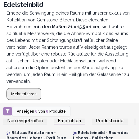
Edelsteinbild
Erhebe die Schwingung deines Raums mit unserer exklusiven
Kollektion von Gemstone-Bildern. Diese eleganten
Holzrahmen,
mit den Maßen 21 x 15,5 x 1 cm,
sind wahre
spirituelle Meisterwerke, die die Ahnen-Symbolik des Baums
des Lebens mit der Schwingungskraft natürlicher Steine
verbinden. Jeder Rahmen wurde auf Vielseitigkeit ausgelegt
und verfügt über eine robuste Rückstütze für die Ausstellung
auf Tischen, Regalen oder Meditationsaltären, während
außerdem die Option besteht, an der Wand aufgehängt zu
werden, um jeden Raum in ein Heiligtum der Gelassenheit zu
verwandeln.
Mehr erfahren
Anzeigen
8
von
8
Produkte
Anmelden oder
Anmelden oder
Registrieren für
Registrieren für
Neu eingetroffen
Empfohlen
Produktcode
Großhandelspreise
Großhandelspreise
3x
Bild aus Edelsteinen -
3x
Edelsteinbild - Baum des
Baum des Lebens - Pyrit (20 x
Lebens - Baltischer