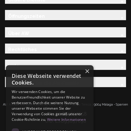
Öffnungszeiten
Über AW
Rechtliches
Hilfe
×
Diese Webseite verwendet
Cookies.
Entdecken Sie die AW-Familie
Wir verwenden Cookies, um die
Benutzerfreundlichkeit unserer Website zu
verbessern. Durch die weitere Nutzung
AW Artisan S.L.Calle Caleta de Velez n39, 41 PI Santa Tereza 29004 Málaga - Spanien
unserer Webseite stimmen Sie der
IdNr: ESB93657658
Verwendung von Cookies gemäß unserer
Cookie-Richtlinie zu.
Weitere Informationen
UID: ESB93657658