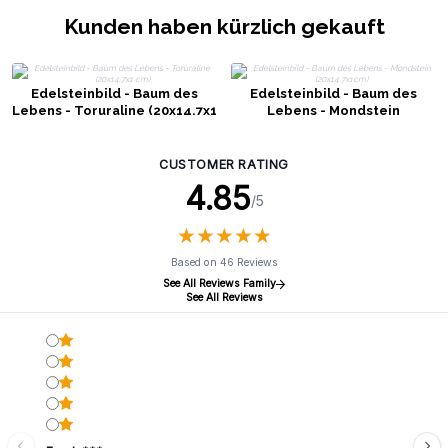
Kunden haben kürzlich gekauft
Edelsteinbild - Baum des
Edelsteinbild - Baum des
Lebens - Toruraline (20x14,7x1
Lebens - Mondstein
cm)
(20x14.7x1cm)
CUSTOMER RATING
4.85
/5
★
★
★
★
★
★
★
★
★
★
Based on 46 Reviews
See All Reviews Family
See All Reviews