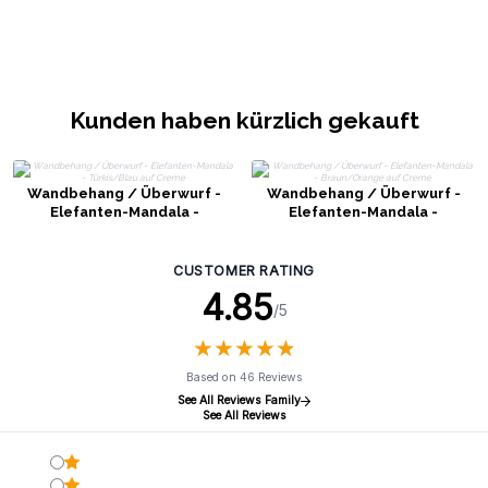
Kunden haben kürzlich gekauft
Wandbehang / Überwurf -
Wandbehang / Überwurf -
Elefanten-Mandala -
Elefanten-Mandala -
Türkis/Blau auf Creme
Braun/Orange auf Creme
CUSTOMER RATING
4.85
/5
★
★
★
★
★
★
★
★
★
★
Based on 46 Reviews
See All Reviews Family
See All Reviews