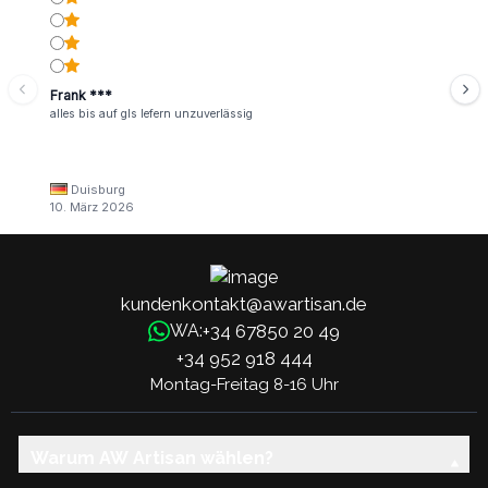
Frank ***
alles bis auf gls lefern unzuverlässig
Duisburg
10. März 2026
kundenkontakt@awartisan.de
+34 67850 20 49
WA:
+34 952 918 444
Montag-Freitag 8-16 Uhr
Warum AW Artisan wählen?