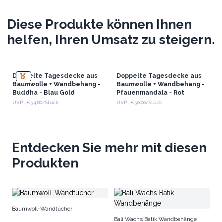
Diese Produkte können Ihnen
helfen, Ihren Umsatz zu steigern.
Doppelte Tagesdecke aus
Doppelte Tagesdecke aus
Baumwolle + Wandbehang -
Baumwolle + Wandbehang -
Buddha - Blau Gold
Pfauenmandala - Rot
UVP : €34.80/Stück
UVP : €30.00/Stück
Entdecken Sie mehr mit diesen
Produkten
H
Baumwoll-Wandtücher
W
Bali Wachs Batik Wandbehänge