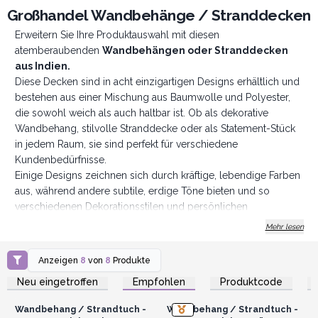
Großhandel Wandbehänge / Stranddecken
Erweitern Sie Ihre Produktauswahl mit diesen
atemberaubenden
Wandbehängen oder Stranddecken
aus Indien.
Diese Decken sind in acht einzigartigen Designs erhältlich und
bestehen aus einer Mischung aus Baumwolle und Polyester,
die sowohl weich als auch haltbar ist. Ob als dekorative
Wandbehang, stilvolle Stranddecke oder als Statement-Stück
in jedem Raum, sie sind perfekt für verschiedene
Kundenbedürfnisse.
Einige Designs zeichnen sich durch kräftige, lebendige Farben
aus, während andere subtile, erdige Töne bieten und so
verschiedenen Dekorationsstilen und persönlichen
Geschmäckern gerecht werden. Diese Decken sind eine ideale
Mehr lesen
Wahl für Verkäufer, die vielseitige, erschwingliche
Wohndekoration anbieten möchten, die eine breite Palette von
Anzeigen
8
von
8
Produkte
Anmelden oder
Anmelden oder
Kunden anspricht.
Registrieren für
Registrieren für
Neu eingetroffen
Empfohlen
Produktcode
Großhandelspreise
Großhandelspreise
Abmessungen: 212 x 193 cm
Bestellen Sie noch heute und bieten Sie Ihren Kunden
Wandbehang / Strandtuch -
Wandbehang / Strandtuch -
die perfekte dekorative Note, nach der sie suchen!