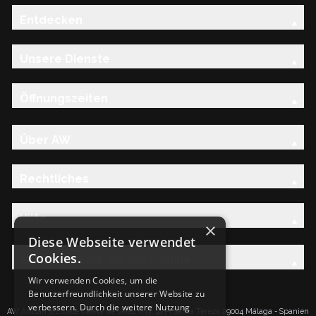
Entdecken
Unsere Dienste
Öffnungszeiten
Über AW
Rechtliches
Hilfe
×
Diese Webseite verwendet
Cookies.
Entdecken Sie die AW-Familie
Wir verwenden Cookies, um die
Benutzerfreundlichkeit unserer Website zu
verbessern. Durch die weitere Nutzung
AW Artisan S.L.Calle Caleta de Velez n39, 41 PI Santa Tereza 29004 Málaga - Spanien