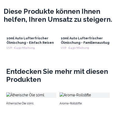
Diese Produkte können Ihnen
helfen, Ihren Umsatz zu steigern.
10ml Auto Lufterfrischer
10ml Auto Lufterfrischer
Ölmischung - Einfach Reisen
Ölmischung - Familienausflug
UVP : €4.50/Mischung
UVP : €4.50/Mischung
Entdecken Sie mehr mit diesen
Produkten
Ar
Ätherische Öle 10ml
Aroma-Rollstifte