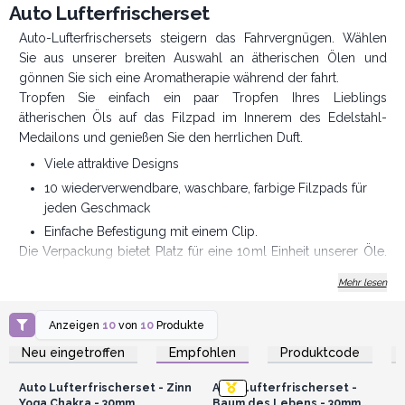
Auto Lufterfrischerset
Auto-Lufterfrischersets steigern das Fahrvergnügen. Wählen
Sie aus unserer breiten Auswahl an ätherischen Ölen und
gönnen Sie sich eine Aromatherapie während der fahrt.
Tropfen Sie einfach ein paar Tropfen Ihres Lieblings
ätherischen Öls auf das Filzpad im Innerem des Edelstahl-
Medailons und genießen Sie den herrlichen Duft.
Viele attraktive Designs
10 wiederverwendbare, waschbare, farbige Filzpads für
jeden Geschmack
Einfache Befestigung mit einem Clip.
Die Verpackung bietet Platz für eine 10ml Einheit unserer Öle.
Verkaufen Sie unseren Lufterfrischer direkt mit einem unserer
Mehr lesen
ätherischen Öle
!
Anzeigen
10
von
10
Produkte
AWArtisan - Produzent und Großhändler seit 1995
Anmelden oder
Anmelden oder
Registrieren für
Registrieren für
Neu eingetroffen
Empfohlen
Produktcode
Großhandelspreise
Großhandelspreise
Auto Lufterfrischerset - Zinn
Auto Lufterfrischerset -
Yoga Chakra - 30mm
Baum des Lebens - 30mm