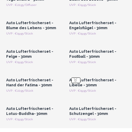
Anmelden oder
Anmelden oder
UVP : €22.95/Diffuser
UVP : €19.95/Stück
Registrieren für
Registrieren für
Großhandelspreise
Großhandelspreise
Auto Lufterfrischerset -
Auto Lufterfrischerset -
Blume des Lebens - 30mm
Engelsflügel - 30mm
Anmelden oder
Anmelden oder
UVP : €19.95/Stück
UVP : €19.95/Stück
Registrieren für
Registrieren für
Großhandelspreise
Großhandelspreise
Auto Lufterfrischerset -
Auto Lufterfrischerset -
Felge - 30mm
Fooßball - 30mm
Anmelden oder
Anmelden oder
UVP : €19.95/Stück
UVP : €19.95/Stück
Registrieren für
Registrieren für
Großhandelspreise
Großhandelspreise
Auto Lufterfrischerset -
Auto Lufterfrischerset -
Hand der Fatima - 30mm
Libelle - 30mm
Anmelden oder
Anmelden oder
UVP : €22.95/Stück
UVP : €19.95/Stück
Registrieren für
Registrieren für
Großhandelspreise
Großhandelspreise
Auto Lufterfrischerset -
Auto Lufterfrischerset -
Lotus-Buddha- 30mm
Schutzengel - 30mm
UVP : €19.95/Stück
UVP : €19.95/Stück