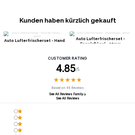
Kunden haben kürzlich gekauft
Auto Lufterfrischerset -
Auto Lufterfrischerset - Hand
Engelsflügel - 30mm
der Fatima - 30mm
CUSTOMER RATING
4.85
/5
★
★
★
★
★
★
★
★
★
★
Based on 46 Reviews
See All Reviews Family
See All Reviews