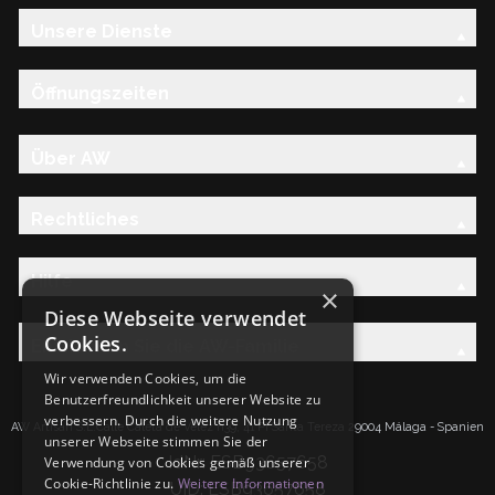
Unsere Dienste
Öffnungszeiten
Über AW
Rechtliches
Hilfe
×
Diese Webseite verwendet
Cookies.
Entdecken Sie die AW-Familie
Wir verwenden Cookies, um die
Benutzerfreundlichkeit unserer Website zu
verbessern. Durch die weitere Nutzung
AW Artisan S.L.Calle Caleta de Velez n39, 41 PI Santa Tereza 29004 Málaga - Spanien
unserer Webseite stimmen Sie der
IdNr: ESB93657658
Verwendung von Cookies gemäß unserer
Cookie-Richtlinie zu.
Weitere Informationen
UID: ESB93657658