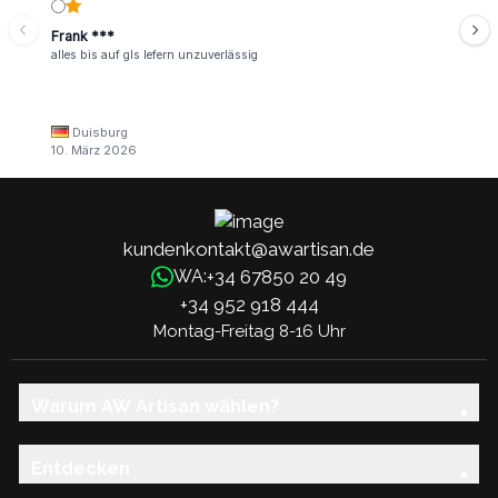
Frank ***
alles bis auf gls lefern unzuverlässig
Duisburg
10. März 2026
kundenkontakt@awartisan.de
+34 67850 20 49
WA:
+34 952 918 444
Montag-Freitag 8-16 Uhr
Warum AW Artisan wählen?
Entdecken