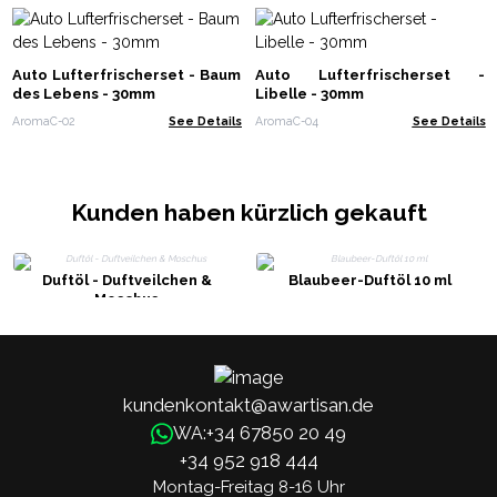
Auto Lufterfrischerset - Baum
Auto Lufterfrischerset -
des Lebens - 30mm
Libelle - 30mm
AromaC-02
See Details
AromaC-04
See Details
Kunden haben kürzlich gekauft
Duftöl - Duftveilchen &
Blaubeer-Duftöl 10 ml
Moschus
kundenkontakt@awartisan.de
+34 67850 20 49
WA:
+34 952 918 444
Montag-Freitag 8-16 Uhr