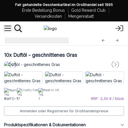
Fair gehandelte Geschenkartikel im Großhandel seit 1995
Erste Bestellung Bonus
Gold Reward Club
Versandkosten
Mengenrabatt
Duftöle
AWFO-17
10x
Duftöl - geschnittenes Gras
Vegan
Cruelty Free
Made In UK
AWFO-17
RRP : 2,50 € / Stück
Anmelden oder Registrieren für Großhandelspreise
Produktspezifikationen & Dokumentationen