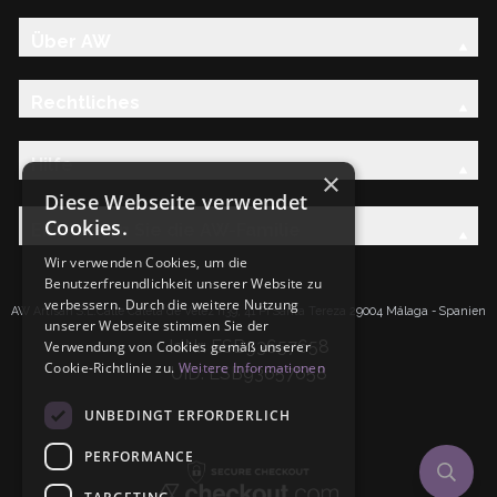
Über AW
Rechtliches
Hilfe
×
Diese Webseite verwendet
Cookies.
Entdecken Sie die AW-Familie
Wir verwenden Cookies, um die
Benutzerfreundlichkeit unserer Website zu
verbessern. Durch die weitere Nutzung
AW Artisan S.L.Calle Caleta de Velez n39, 41 PI Santa Tereza 29004 Málaga - Spanien
unserer Webseite stimmen Sie der
IdNr: ESB93657658
Verwendung von Cookies gemäß unserer
Cookie-Richtlinie zu.
Weitere Informationen
UID: ESB93657658
UNBEDINGT ERFORDERLICH
PERFORMANCE