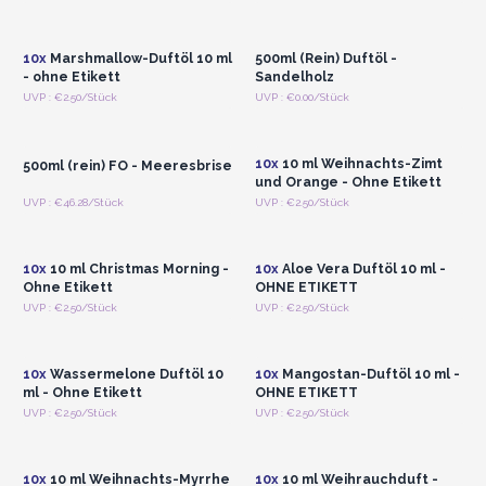
Registrieren für
Registrieren für
Großhandelspreise
Großhandelspreise
10x
Marshmallow-Duftöl 10 ml
500ml (Rein) Duftöl -
- ohne Etikett
Sandelholz
Anmelden oder
Anmelden oder
UVP : €2.50/Stück
UVP : €0.00/Stück
Registrieren für
Registrieren für
Großhandelspreise
Großhandelspreise
10x
10 ml Weihnachts-Zimt
500ml (rein) FO - Meeresbrise
und Orange - Ohne Etikett
Anmelden oder
Anmelden oder
UVP : €46.28/Stück
UVP : €2.50/Stück
Registrieren für
Registrieren für
Großhandelspreise
Großhandelspreise
10x
10 ml Christmas Morning -
10x
Aloe Vera Duftöl 10 ml -
Ohne Etikett
OHNE ETIKETT
Anmelden oder
Anmelden oder
UVP : €2.50/Stück
UVP : €2.50/Stück
Registrieren für
Registrieren für
Großhandelspreise
Großhandelspreise
10x
Wassermelone Duftöl 10
10x
Mangostan-Duftöl 10 ml -
ml - Ohne Etikett
OHNE ETIKETT
Anmelden oder
Anmelden oder
UVP : €2.50/Stück
UVP : €2.50/Stück
Registrieren für
Registrieren für
Großhandelspreise
Großhandelspreise
10x
10 ml Weihnachts-Myrrhe
10x
10 ml Weihrauchduft -