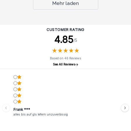
Mehr laden
CUSTOMER RATING
4.85
/5
★
★
★
★
★
★
★
★
★
★
Based on 46 Reviews
See All Reviews
Frank ***
alles bis auf gls lefern unzuverlässig