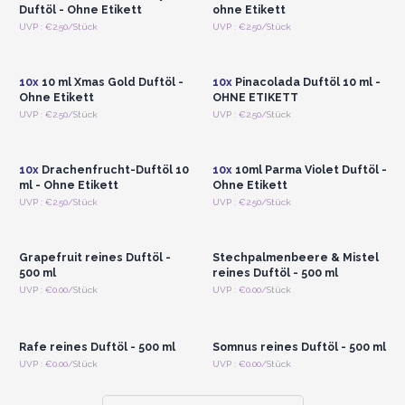
Duftöl - Ohne Etikett
ohne Etikett
Anmelden oder
Anmelden oder
UVP : €2.50/Stück
UVP : €2.50/Stück
Registrieren für
Registrieren für
Großhandelspreise
Großhandelspreise
10x
10 ml Xmas Gold Duftöl -
10x
Pinacolada Duftöl 10 ml -
Ohne Etikett
OHNE ETIKETT
Anmelden oder
Anmelden oder
UVP : €2.50/Stück
UVP : €2.50/Stück
Registrieren für
Registrieren für
Großhandelspreise
Großhandelspreise
10x
Drachenfrucht-Duftöl 10
10x
10ml Parma Violet Duftöl -
ml - Ohne Etikett
Ohne Etikett
Anmelden oder
Anmelden oder
UVP : €2.50/Stück
UVP : €2.50/Stück
Registrieren für
Registrieren für
Großhandelspreise
Großhandelspreise
Grapefruit reines Duftöl -
Stechpalmenbeere & Mistel
500 ml
reines Duftöl - 500 ml
Anmelden oder
Anmelden oder
UVP : €0.00/Stück
UVP : €0.00/Stück
Registrieren für
Registrieren für
Großhandelspreise
Großhandelspreise
Rafe reines Duftöl - 500 ml
Somnus reines Duftöl - 500 ml
UVP : €0.00/Stück
UVP : €0.00/Stück