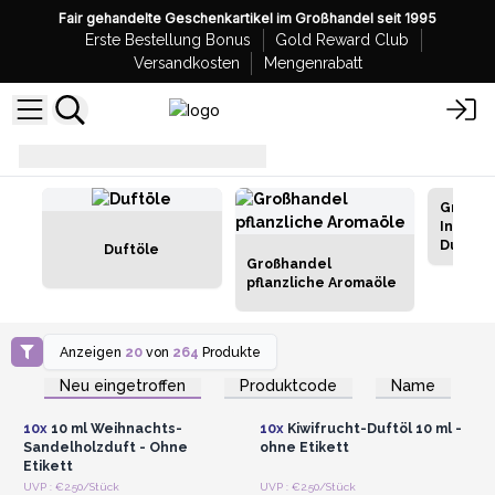
Fair gehandelte Geschenkartikel im Großhandel seit 1995
Erste Bestellung Bonus
Gold Reward Club
Versandkosten
Mengenrabatt
Raumdüfte
Duftöle
Großha
Indisch
Duftöl 
Duftöle
Großhandel
pflanzliche Aromaöle
Anzeigen
20
von
264
Produkte
Anmelden oder
Anmelden oder
Registrieren für
Registrieren für
Neu eingetroffen
Produktcode
Name
Großhandelspreise
Großhandelspreise
10x
10 ml Weihnachts-
10x
Kiwifrucht-Duftöl 10 ml -
Sandelholzduft - Ohne
ohne Etikett
Etikett
Anmelden oder
Anmelden oder
UVP : €2.50/Stück
UVP : €2.50/Stück