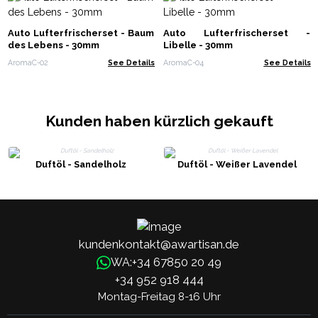
Auto Lufterfrischerset - Baum
Auto Lufterfrischerset -
des Lebens - 30mm
Libelle - 30mm
AromaC-02
See Details
AromaC-04
See Details
Kunden haben kürzlich gekauft
Duftöl - Sandelholz
Duftöl - Weißer Lavendel
kundenkontakt@awartisan.de
+34 67850 20 49
WA:
+34 952 918 444
Montag-Freitag 8-16 Uhr