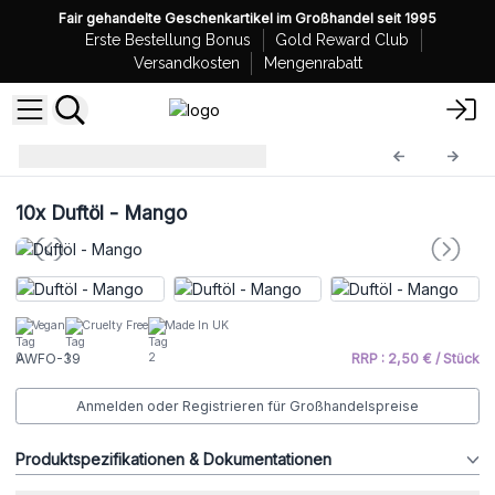
Fair gehandelte Geschenkartikel im Großhandel seit 1995
Erste Bestellung Bonus
Gold Reward Club
Versandkosten
Mengenrabatt
Duftöle
AWFO-39
10x
Duftöl - Mango
Vegan
Cruelty Free
Made In UK
AWFO-39
RRP : 2,50 € / Stück
Anmelden oder Registrieren für Großhandelspreise
Produktspezifikationen & Dokumentationen