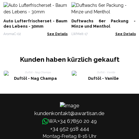
Auto Lufterfrischerset - Baum
Duftwachs 6er Packung -
des Lebens - 30mm
Minze und Menthol
AromaC-02
See Details
LWMelt-17
See Details
Kunden haben kürzlich gekauft
Duftöl - Nag Champa
Duftöl - Vanille
kundenkontakt@awartisan.de
+34 67850 20 49
WA:
+34 952 918 444
Montag-Freitag 8-16 Uhr