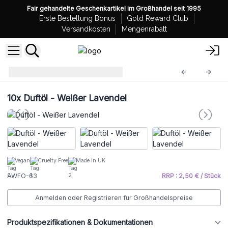
Fair gehandelte Geschenkartikel im Großhandel seit 1995
Erste Bestellung Bonus
Gold Reward Club
Versandkosten
Mengenrabatt
Duftöle
AWFO-63
10x
Duftöl - Weißer Lavendel
Vegan
Cruelty Free
Made In UK
AWFO-63
RRP : 2,50 € / Stück
Anmelden oder Registrieren für Großhandelspreise
Produktspezifikationen & Dokumentationen